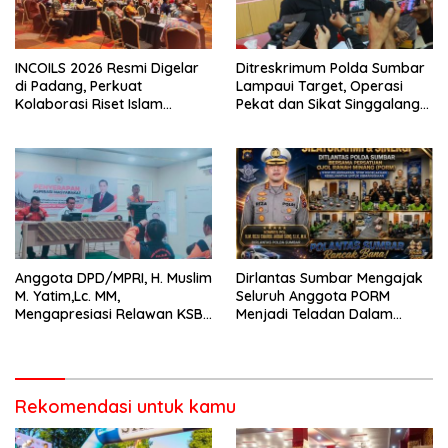
INCOILS 2026 Resmi Digelar
Ditreskrimum Polda Sumbar
di Padang, Perkuat
Lampaui Target, Operasi
Kolaborasi Riset Islam
Pekat dan Sikat Singgalang
Bertaraf Internasional
2026 Catat Hasil Maksimal
Anggota DPD/MPRI, H. Muslim
Dirlantas Sumbar Mengajak
M. Yatim,Lc. MM,
Seluruh Anggota PORM
Mengapresiasi Relawan KSB
Menjadi Teladan Dalam
Kota Padang salah satu
Mematuhi Aturan Lalu
garda terdepan dalam
Lintas,Menggunakan
Bencana
Perlengkapan Keselamatan
Berkendara
Rekomendasi untuk kamu