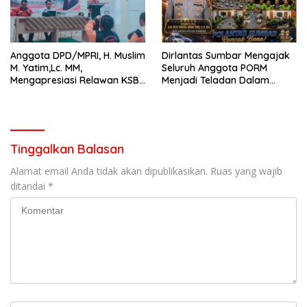
Anggota DPD/MPRI, H. Muslim
Dirlantas Sumbar Mengajak
M. Yatim,Lc. MM,
Seluruh Anggota PORM
Mengapresiasi Relawan KSB
Menjadi Teladan Dalam
Kota Padang salah satu
Mematuhi Aturan Lalu
garda terdepan dalam
Lintas,Menggunakan
Bencana
Perlengkapan Keselamatan
Berkendara
Tinggalkan Balasan
Alamat email Anda tidak akan dipublikasikan.
Ruas yang wajib
ditandai
*