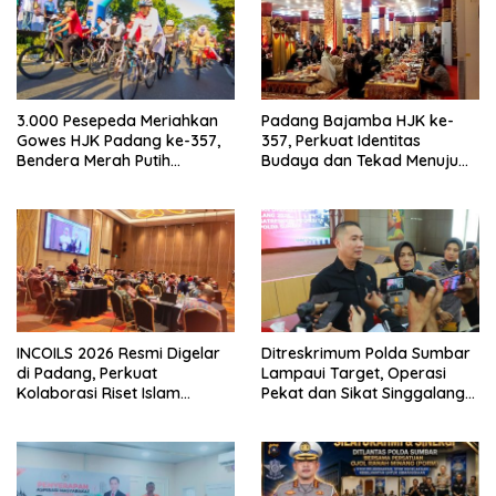
3.000 Pesepeda Meriahkan
Padang Bajamba HJK ke-
Gowes HJK Padang ke-357,
357, Perkuat Identitas
Bendera Merah Putih
Budaya dan Tekad Menuju
Dibagikan Sambut HUT ke-81
Kota Gastronomi Dunia
RI
INCOILS 2026 Resmi Digelar
Ditreskrimum Polda Sumbar
di Padang, Perkuat
Lampaui Target, Operasi
Kolaborasi Riset Islam
Pekat dan Sikat Singgalang
Bertaraf Internasional
2026 Catat Hasil Maksimal