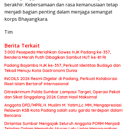
berakhir. Kebersamaan dan rasa kemanusiaan tetap
menjadi bagian penting dalam menjaga semangat
korps Bhayangkara.
Tim
Berita Terkait
3.000 Pesepeda Meriahkan Gowes HJK Padang ke-357,
Bendera Merah Putih Dibagikan Sambut HUT ke-81 RI
Padang Bajamba HJK ke-357, Perkuat Identitas Budaya dan
Tekad Menuju Kota Gastronomi Dunia
INCOILS 2026 Resmi Digelar di Padang, Perkuat Kolaborasi
Riset Islam Bertaraf Internasional
Ditreskrimum Polda Sumbar Lampaui Target, Operasi Pekat
dan Sikat Singgalang 2026 Catat Hasil Maksimal
Anggota DPD/MPRI, H. Muslim M. Yatim,Lc. MM, Mengapresiasi
Relawan KSB Kota Padang salah satu garda terdepan dalam
Bencana
Dirlantas Sumbar Mengajak Seluruh Anggota PORM Menjadi
Teladan Dalam Mematuhi Aturan Lalu Lintas,Menggunakan