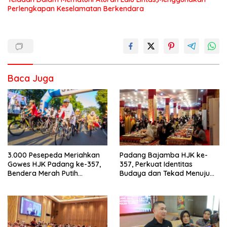
Perlengkapan Keselamatan Berkendara
Baca Juga
3.000 Pesepeda Meriahkan
Padang Bajamba HJK ke-
Gowes HJK Padang ke-357,
357, Perkuat Identitas
Bendera Merah Putih
Budaya dan Tekad Menuju
Dibagikan Sambut HUT ke-81
Kota Gastronomi Dunia
RI