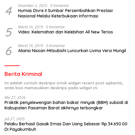
4
Desember 2, 2025
0 Komentar
Humas Divre II Sumbar Persembahkan Prestasi
Nasional Melalui Keterbukaan Informasi
5
Maret 16, 2019
0 Komentar
Video: Kelemahan dan Kelebihan All New Terios
6
Maret 16, 2019
0 Komentar
Aliansi Nissan-Mitsubishi Luncurkan Livina Versi Mungil
Berita Kriminal
Ini adalah contoh deskripsi untuk widget recent post wpberita,
anda bisa memasukkan deskripsi pada widget ini.
Mei 27, 2026
Praktik penyelewengan bahan bakar minyak (BBM) subsidi di
Kabupaten Pasaman Barat akhirnya terbongkar
Juli 27, 2025
Pelaku Berhasil Gasak Emas Dan Uang Sebesar Rp.34.650.00
Di Payakumbuh