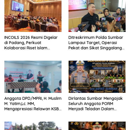
INCOILS 2026 Resmi Digelar
Ditreskrimum Polda Sumbar
di Padang, Perkuat
Lampaui Target, Operasi
Kolaborasi Riset Islam
Pekat dan Sikat Singgalang
Bertaraf Internasional
2026 Catat Hasil Maksimal
Anggota DPD/MPRI, H. Muslim
Dirlantas Sumbar Mengajak
M. Yatim,Lc. MM,
Seluruh Anggota PORM
Mengapresiasi Relawan KSB
Menjadi Teladan Dalam
Kota Padang salah satu
Mematuhi Aturan Lalu
garda terdepan dalam
Lintas,Menggunakan
Bencana
Perlengkapan Keselamatan
Berkendara