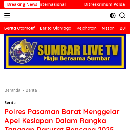
Langsung
raf Internasional
Breaking News
Ditreskrimum Polda Sumbar Lampaui T
ke
konten
Berita
terkini
Berita Otomotif
Berita Olahraga
Kejahatan
Nissan
Bulut
dari
berbagai
sumber
di
indonesia
baik
dari
politik,
ekonomi
mapun
Beranda
Berita
budaya
serta
Berita
berita
Polres Pasaman Barat Menggelar
terbaru
Apel Kesiapan Dalam Rangka
lainnya
di
Tanggap Darurat Bencana 2025