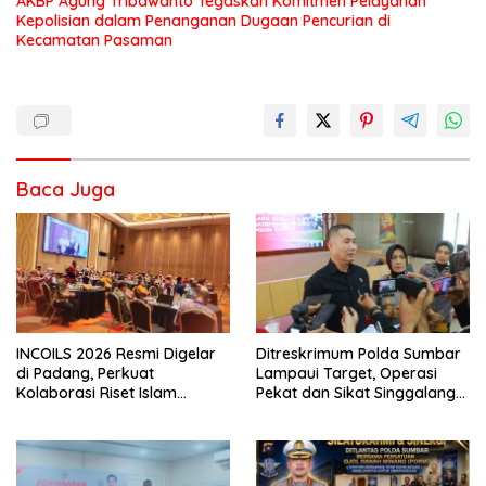
AKBP Agung Tribawanto Tegaskan Komitmen Pelayanan
Kepolisian dalam Penanganan Dugaan Pencurian di
Kecamatan Pasaman
Baca Juga
INCOILS 2026 Resmi Digelar
Ditreskrimum Polda Sumbar
di Padang, Perkuat
Lampaui Target, Operasi
Kolaborasi Riset Islam
Pekat dan Sikat Singgalang
Bertaraf Internasional
2026 Catat Hasil Maksimal