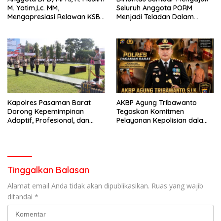
M. Yatim,Lc. MM,
Seluruh Anggota PORM
Mengapresiasi Relawan KSB
Menjadi Teladan Dalam
Kota Padang salah satu
Mematuhi Aturan Lalu
garda terdepan dalam
Lintas,Menggunakan
Bencana
Perlengkapan Keselamatan
Berkendara
Kapolres Pasaman Barat
AKBP Agung Tribawanto
Dorong Kepemimpinan
Tegaskan Komitmen
Adaptif, Profesional, dan
Pelayanan Kepolisian dalam
Berorientasi Pelayanan
Penanganan Dugaan
Pencurian di Kecamatan
Pasaman
Tinggalkan Balasan
Alamat email Anda tidak akan dipublikasikan.
Ruas yang wajib
ditandai
*