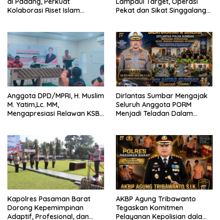
di Padang, Perkuat
Lampaui Target, Operasi
Kolaborasi Riset Islam
Pekat dan Sikat Singgalang
Bertaraf Internasional
2026 Catat Hasil Maksimal
Anggota DPD/MPRI, H. Muslim
Dirlantas Sumbar Mengajak
M. Yatim,Lc. MM,
Seluruh Anggota PORM
Mengapresiasi Relawan KSB
Menjadi Teladan Dalam
Kota Padang salah satu
Mematuhi Aturan Lalu
garda terdepan dalam
Lintas,Menggunakan
Bencana
Perlengkapan Keselamatan
Berkendara
Kapolres Pasaman Barat
AKBP Agung Tribawanto
Dorong Kepemimpinan
Tegaskan Komitmen
Adaptif, Profesional, dan
Pelayanan Kepolisian dalam