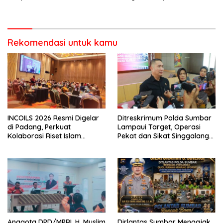
Berorientasi Pelayanan
Penanganan Dugaan
Pencurian di Kecamatan
Pasaman
Rekomendasi untuk kamu
INCOILS 2026 Resmi Digelar
Ditreskrimum Polda Sumbar
di Padang, Perkuat
Lampaui Target, Operasi
Kolaborasi Riset Islam
Pekat dan Sikat Singgalang
Bertaraf Internasional
2026 Catat Hasil Maksimal
Anggota DPD/MPRI, H. Muslim
Dirlantas Sumbar Mengajak