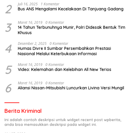
2
Juli 16, 2025
1 Komentar
Bus ANS Mengalami Kecelakaan Di Tanjuang Gadang
3
Maret 16, 2019
0 Komentar
14 Tahun Terbunuhnya Munir, Polri Didesak Bentuk Tim
Khusus
4
Desember 2, 2025
0 Komentar
Humas Divre II Sumbar Persembahkan Prestasi
Nasional Melalui Keterbukaan Informasi
5
Maret 16, 2019
0 Komentar
Video: Kelemahan dan Kelebihan All New Terios
6
Maret 16, 2019
0 Komentar
Aliansi Nissan-Mitsubishi Luncurkan Livina Versi Mungil
Berita Kriminal
Ini adalah contoh deskripsi untuk widget recent post wpberita,
anda bisa memasukkan deskripsi pada widget ini.