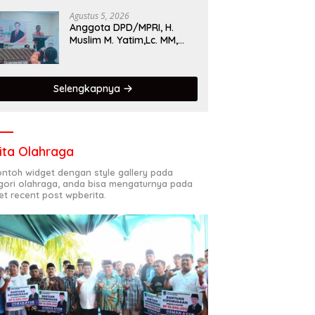
Singgalang 2026 Catat
Hasil Maksimal
Agustus 5, 2026
Anggota DPD/MPRI, H.
Muslim M. Yatim,Lc. MM,
Mengapresiasi Relawan
KSB Kota Padang salah
satu garda terdepan
Selengkapnya
dalam Bencana
ita Olahraga
contoh widget dengan style gallery pada
gori olahraga, anda bisa mengaturnya pada
et recent post wpberita.