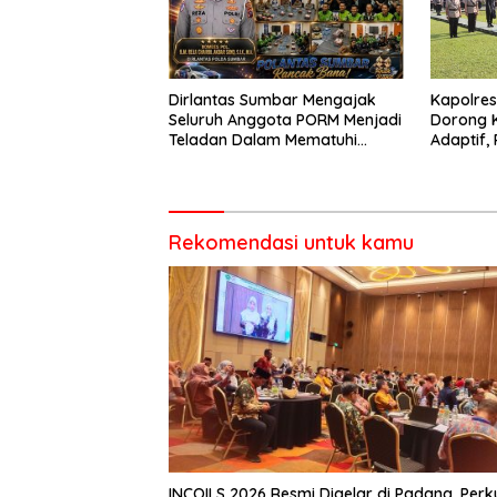
Dirlantas Sumbar Mengajak
Kapolre
Seluruh Anggota PORM Menjadi
Dorong 
Teladan Dalam Mematuhi
Adaptif, 
Aturan Lalu
Berorien
Lintas,Menggunakan
Perlengkapan Keselamatan
Berkendara
Rekomendasi untuk kamu
INCOILS 2026 Resmi Digelar di Padang, Perk