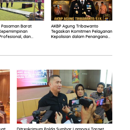
s Pasaman Barat
AKBP Agung Tribawanto
Kepemimpinan
Tegaskan Komitmen Pelayanan
Profesional, dan
Kepolisian dalam Penanganan
tasi Pelayanan
Dugaan Pencurian di
Kecamatan Pasaman
uat
Ditreskrimum Polda Sumbar Lampaui Target,