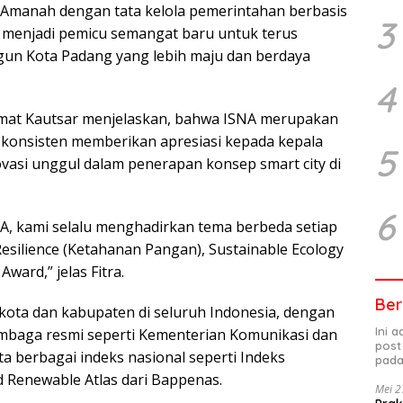
Amanah dengan tata kelola pemerintahan berbasis
3
i menjadi pemicu semangat baru untuk terus
un Kota Padang yang lebih maju dan berdaya
4
chmat Kautsar menjelaskan, bahwa ISNA merupakan
 konsisten memberikan apresiasi kepada kepala
5
vasi unggul dalam penerapan konsep smart city di
6
A, kami selalu menghadirkan tema berbeda setiap
Resilience (Ketahanan Pangan), Sustainable Ecology
Award,” jelas Fitra.
Ber
kota dan kabupaten di seluruh Indonesia, dengan
Ini 
embaga resmi seperti Kementerian Komunikasi dan
post
ta berbagai indeks nasional seperti Indeks
pada
 Renewable Atlas dari Bappenas.
Mei 2