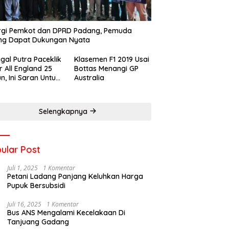
rgi Pemkot dan DPRD Padang, Pemuda
ng Dapat Dukungan Nyata
gal Putra Paceklik
Klasemen F1 2019 Usai
r All England 25
Bottas Menangi GP
n, Ini Saran Untuk
Australia
atan dkk
Selengkapnya
ular Post
Juli 1, 2025
1 Komentar
Petani Ladang Panjang Keluhkan Harga
Pupuk Bersubsidi
Juli 16, 2025
1 Komentar
Bus ANS Mengalami Kecelakaan Di
Tanjuang Gadang