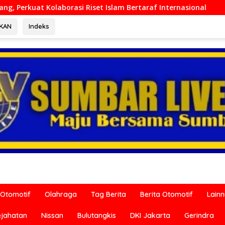
Islam Bertaraf Internasional
Ditreskrimum Polda Sumba
RKAN
Indeks
Otomotif
Olahraga
Tag Berita
Berita Otomotif
Lain
ejahatan
Nissan
Bulutangkis
DKI Jakarta
Gerindra