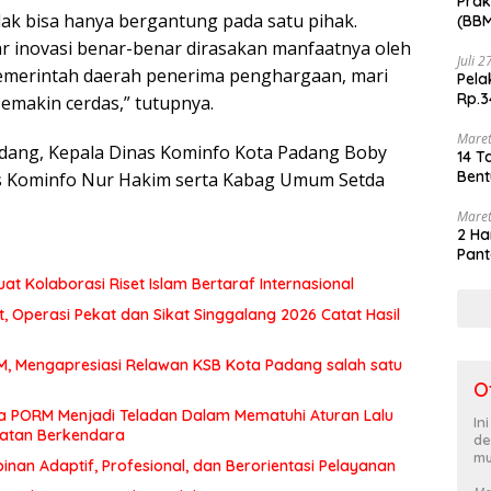
Prak
dak bisa hanya bergantung pada satu pihak.
(BBM
akhi
gar inovasi benar-benar dirasakan manfaatnya oleh
Juli 
pemerintah daerah penerima penghargaan, mari
Pela
Rp.3
makin cerdas,” tutupnya.
Maret
dang, Kepala Dinas Kominfo Kota Padang Boby
14 T
Bent
nas Kominfo Nur Hakim serta Kabag Umum Setda
Maret
2 Ha
Pant
at Kolaborasi Riset Islam Bertaraf Internasional
 Operasi Pekat dan Sikat Singgalang 2026 Catat Hasil
MM, Mengapresiasi Relawan KSB Kota Padang salah satu
O
a PORM Menjadi Teladan Dalam Mematuhi Aturan Lalu
In
matan Berkendara
de
mu
an Adaptif, Profesional, dan Berorientasi Pelayanan