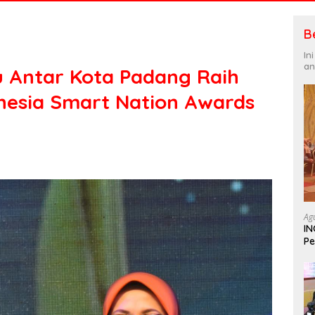
B
In
an
 Antar Kota Padang Raih
onesia Smart Nation Awards
Ag
IN
Pe
In