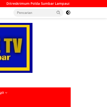
r Lampaui Target, Operasi Pekat dan Sikat Singgalang 2026 Ca
nya