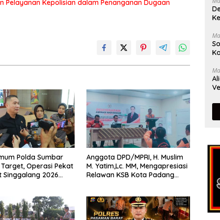
Ma
n Pelayanan Kepolisian dalam Penanganan Dugaan
De
Ke
Ma
So
Ka
Ma
Al
Ve
rimum Polda Sumbar
Anggota DPD/MPRI, H. Muslim
Target, Operasi Pekat
M. Yatim,Lc. MM, Mengapresiasi
t Singgalang 2026
Relawan KSB Kota Padang
sil Maksimal
salah satu garda terdepan
dalam Bencana