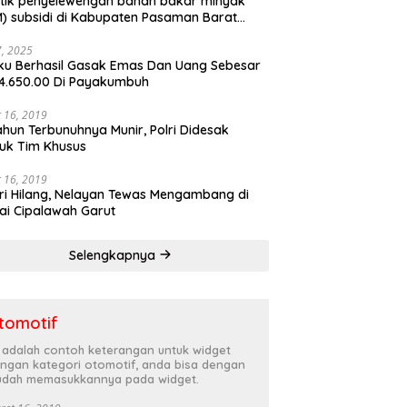
tik penyelewengan bahan bakar minyak
) subsidi di Kabupaten Pasaman Barat
rnya terbongkar
27, 2025
ku Berhasil Gasak Emas Dan Uang Sebesar
4.650.00 Di Payakumbuh
 16, 2019
ahun Terbunuhnya Munir, Polri Didesak
uk Tim Khusus
 16, 2019
ri Hilang, Nelayan Tewas Mengambang di
ai Cipalawah Garut
Selengkapnya
tomotif
i adalah contoh keterangan untuk widget
ngan kategori otomotif, anda bisa dengan
dah memasukkannya pada widget.