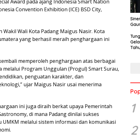
ial Award pada ajang Indonesia Smart Nation
onesia Convention Exhibition (ICE) BSD City,
Sine
Gau
h Wakil Wali Kota Padang Maigus Nasir. Kota
Tung
Sumatera yang berhasil meraih penghargaan ini
Gela
Tahu
Jon
g kembali memperoleh penghargaan atas berbagai
ya melalui Program Unggulan (Progul) Smart Surau,
endidikan, penguatan karakter, dan
nologi,” ujar Maigus Nasir usai menerima
Pop
1
aan ini juga diraih berkat upaya Pemerintah
stronomy, di mana Padang dinilai sukses
ku UMKM melalui sistem informasi dan komunikasi
2
nomi.