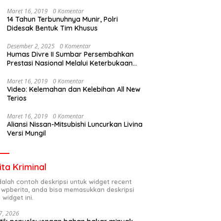
Maret 16, 2019
0 Komentar
14 Tahun Terbunuhnya Munir, Polri
Didesak Bentuk Tim Khusus
Desember 2, 2025
0 Komentar
Humas Divre II Sumbar Persembahkan
Prestasi Nasional Melalui Keterbukaan
Informasi
Maret 16, 2019
0 Komentar
Video: Kelemahan dan Kelebihan All New
Terios
Maret 16, 2019
0 Komentar
Aliansi Nissan-Mitsubishi Luncurkan Livina
Versi Mungil
ita Kriminal
adalah contoh deskripsi untuk widget recent
 wpberita, anda bisa memasukkan deskripsi
 widget ini.
7, 2026