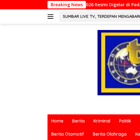
Langsung
INCOILS 2026 Resmi Digelar di Padang, Perkuat Kolaborasi Riset 
Breaking News
ke
konten
SUMBAR LIVE TV, TERDEPAN MENGABA
Berita
terkini
Home
Berita
Kriminal
Politik
dari
berbagai
Berita Otomotif
Berita Olahraga
K
sumber