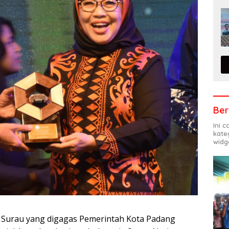
Ber
Ini 
kate
widg
 Surau yang digagas Pemerintah Kota Padang