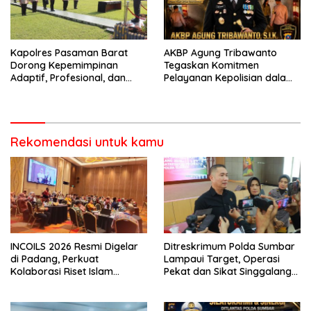
Kapolres Pasaman Barat
AKBP Agung Tribawanto
Dorong Kepemimpinan
Tegaskan Komitmen
Adaptif, Profesional, dan
Pelayanan Kepolisian dalam
Berorientasi Pelayanan
Penanganan Dugaan
Pencurian di Kecamatan
Pasaman
Rekomendasi untuk kamu
INCOILS 2026 Resmi Digelar
Ditreskrimum Polda Sumbar
di Padang, Perkuat
Lampaui Target, Operasi
Kolaborasi Riset Islam
Pekat dan Sikat Singgalang
Bertaraf Internasional
2026 Catat Hasil Maksimal