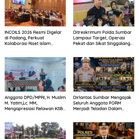
INCOILS 2026 Resmi Digelar
Ditreskrimum Polda Sumbar
di Padang, Perkuat
Lampaui Target, Operasi
Kolaborasi Riset Islam
Pekat dan Sikat Singgalang
Bertaraf Internasional
2026 Catat Hasil Maksimal
Anggota DPD/MPRI, H. Muslim
Dirlantas Sumbar Mengajak
M. Yatim,Lc. MM,
Seluruh Anggota PORM
Mengapresiasi Relawan KSB
Menjadi Teladan Dalam
Kota Padang salah satu
Mematuhi Aturan Lalu
garda terdepan dalam
Lintas,Menggunakan
Bencana
Perlengkapan Keselamatan
Berkendara