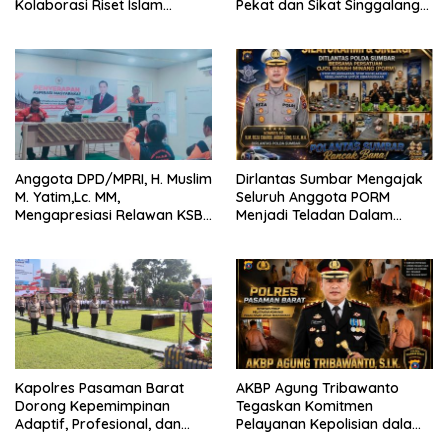
Kolaborasi Riset Islam
Pekat dan Sikat Singgalang
Bertaraf Internasional
2026 Catat Hasil Maksimal
Anggota DPD/MPRI, H. Muslim
Dirlantas Sumbar Mengajak
M. Yatim,Lc. MM,
Seluruh Anggota PORM
Mengapresiasi Relawan KSB
Menjadi Teladan Dalam
Kota Padang salah satu
Mematuhi Aturan Lalu
garda terdepan dalam
Lintas,Menggunakan
Bencana
Perlengkapan Keselamatan
Berkendara
Kapolres Pasaman Barat
AKBP Agung Tribawanto
Dorong Kepemimpinan
Tegaskan Komitmen
Adaptif, Profesional, dan
Pelayanan Kepolisian dalam
Berorientasi Pelayanan
Penanganan Dugaan