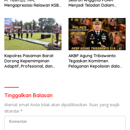
Mengapresiasi Relawan KSB
Menjadi Teladan Dalam
Kota Padang salah satu
Mematuhi Aturan Lalu
garda terdepan dalam
Lintas,Menggunakan
Bencana
Perlengkapan Keselamatan
Berkendara
Kapolres Pasaman Barat
AKBP Agung Tribawanto
Dorong Kepemimpinan
Tegaskan Komitmen
Adaptif, Profesional, dan
Pelayanan Kepolisian dalam
Berorientasi Pelayanan
Penanganan Dugaan
Pencurian di Kecamatan
Pasaman
Tinggalkan Balasan
Alamat email Anda tidak akan dipublikasikan.
Ruas yang wajib
ditandai
*