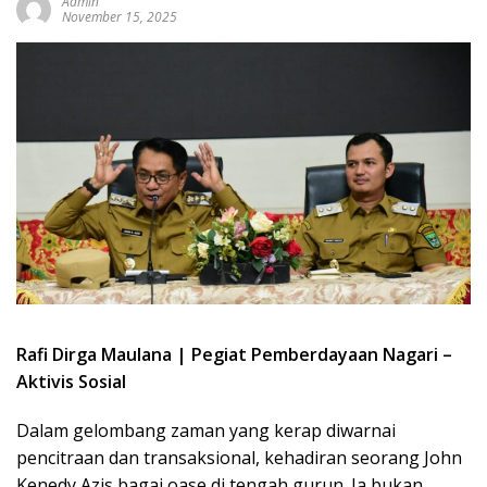
Admin
sumbar
November 15, 2025
tv
live
Rafi Dirga Maulana | Pegiat Pemberdayaan Nagari –
Aktivis Sosial
Dalam gelombang zaman yang kerap diwarnai
pencitraan dan transaksional, kehadiran seorang John
Kenedy Azis bagai oase di tengah gurun. Ia bukan