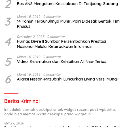
2
Bus ANS Mengalami Kecelakaan Di Tanjuang Gadang
3
Maret 16, 2019
0 Komentar
14 Tahun Terbunuhnya Munir, Polri Didesak Bentuk Tim
Khusus
4
Desember 2, 2025
0 Komentar
Humas Divre II Sumbar Persembahkan Prestasi
Nasional Melalui Keterbukaan Informasi
5
Maret 16, 2019
0 Komentar
Video: Kelemahan dan Kelebihan All New Terios
6
Maret 16, 2019
0 Komentar
Aliansi Nissan-Mitsubishi Luncurkan Livina Versi Mungil
Berita Kriminal
Ini adalah contoh deskripsi untuk widget recent post wpberita,
anda bisa memasukkan deskripsi pada widget ini.
Mei 27, 2026