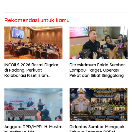
Pencurian di Kecamatan
Pasaman
Rekomendasi untuk kamu
INCOILS 2026 Resmi Digelar
Ditreskrimum Polda Sumbar
di Padang, Perkuat
Lampaui Target, Operasi
Kolaborasi Riset Islam
Pekat dan Sikat Singgalang
Bertaraf Internasional
2026 Catat Hasil Maksimal
Anggota DPD/MPRI, H. Muslim
Dirlantas Sumbar Mengajak
M. Yatim,Lc. MM,
Seluruh Anggota PORM