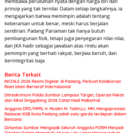
membawa perubahan nyata dengan harga diri dan
prinsip yang tak ternilai. Dalam setiap langkahnya, ia
mengajarkan bahwa memimpin adalah tentang
keberanian untuk benar, meski harus berjalan
sendirian. Padang Pariaman tak hanya butuh
pembangunan fisik, tetapi juga penyegaran nilai-nilai,
dan JKA hadir sebagai jawaban atas rindu akan
pemimpin yang berhati rakyat, berjiwa bersih, dan
berintegritas baja.
Berita Terkait
INCOILS 2026 Resmi Digelar di Padang, Perkuat Kolaborasi
Riset Islam Bertaraf Internasional
Ditreskrimum Polda Sumbar Lampaui Target, Operasi Pekat
dan Sikat Singgalang 2026 Catat Hasil Maksimal
Anggota DPD/MPRI, H. Muslim M. Yatim,Lc. MM, Mengapresiasi
Relawan KSB Kota Padang salah satu garda terdepan dalam
Bencana
Dirlantas Sumbar Mengajak Seluruh Anggota PORM Menjadi
Teladan Dalam Mematuhi Aturan Lalu Lintas,Menggunakan