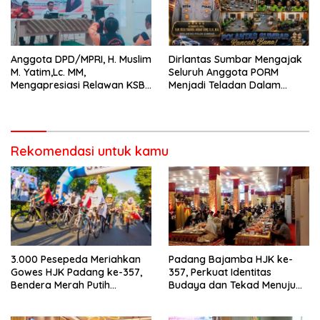
Anggota DPD/MPRI, H. Muslim
Dirlantas Sumbar Mengajak
M. Yatim,Lc. MM,
Seluruh Anggota PORM
Mengapresiasi Relawan KSB
Menjadi Teladan Dalam
Kota Padang salah satu
Mematuhi Aturan Lalu
garda terdepan dalam
Lintas,Menggunakan
Bencana
Perlengkapan Keselamatan
Berkendara
Rekomendasi untuk kamu
3.000 Pesepeda Meriahkan
Padang Bajamba HJK ke-
Gowes HJK Padang ke-357,
357, Perkuat Identitas
Bendera Merah Putih
Budaya dan Tekad Menuju
Dibagikan Sambut HUT ke-81
Kota Gastronomi Dunia
RI