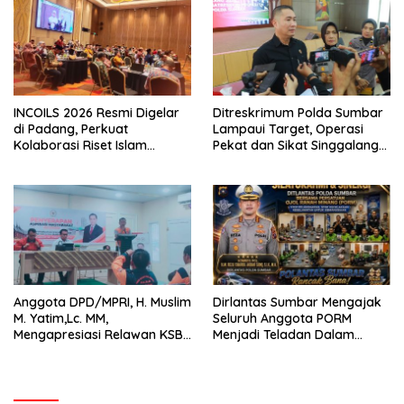
INCOILS 2026 Resmi Digelar
Ditreskrimum Polda Sumbar
di Padang, Perkuat
Lampaui Target, Operasi
Kolaborasi Riset Islam
Pekat dan Sikat Singgalang
Bertaraf Internasional
2026 Catat Hasil Maksimal
Anggota DPD/MPRI, H. Muslim
Dirlantas Sumbar Mengajak
M. Yatim,Lc. MM,
Seluruh Anggota PORM
Mengapresiasi Relawan KSB
Menjadi Teladan Dalam
Kota Padang salah satu
Mematuhi Aturan Lalu
garda terdepan dalam
Lintas,Menggunakan
Bencana
Perlengkapan Keselamatan
Berkendara