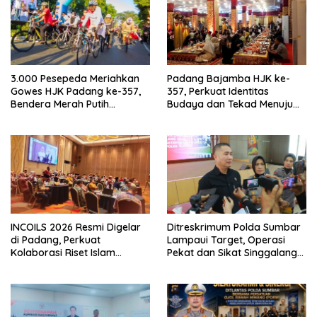
3.000 Pesepeda Meriahkan
Padang Bajamba HJK ke-
Gowes HJK Padang ke-357,
357, Perkuat Identitas
Bendera Merah Putih
Budaya dan Tekad Menuju
Dibagikan Sambut HUT ke-81
Kota Gastronomi Dunia
RI
INCOILS 2026 Resmi Digelar
Ditreskrimum Polda Sumbar
di Padang, Perkuat
Lampaui Target, Operasi
Kolaborasi Riset Islam
Pekat dan Sikat Singgalang
Bertaraf Internasional
2026 Catat Hasil Maksimal