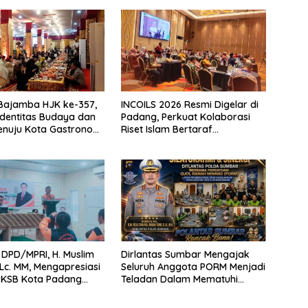
Bajamba HJK ke-357,
INCOILS 2026 Resmi Digelar di
Identitas Budaya dan
Padang, Perkuat Kolaborasi
enuju Kota Gastronomi
Riset Islam Bertaraf
Internasional
DPD/MPRI, H. Muslim
Dirlantas Sumbar Mengajak
,Lc. MM, Mengapresiasi
Seluruh Anggota PORM Menjadi
 KSB Kota Padang
Teladan Dalam Mematuhi
tu garda terdepan
Aturan Lalu
encana
Lintas,Menggunakan