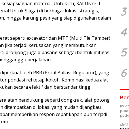
kesiapsiagaan material. Untuk itu, KAI Divre II
3
l Untuk Siaga) di berbagai lokasi strategis,
alan, hingga karung pasir yang siap digunakan dalam
4
 berat seperti excavator dan MTT (Multi Tie Tamper)
 jika terjadi kerusakan yang membutuhkan
5
rti bronjong juga dipasang sebagai bentuk mitigasi
mengganggu perjalanan.
6
diperkuat oleh PBR (Profil Ballast Regulator), yang
tur pondasi rel tetap kokoh. Kombinasi kedua alat
ukan secara efektif dan berstandar tinggi.
Ber
alatan pendukung seperti dongkrak, alat potong
Ini 
ah ditempatkan di lokasi yang mudah dijangkau.
post
 dapat memberikan respon cepat kapan pun terjadi
pada
rem.
Mei 2