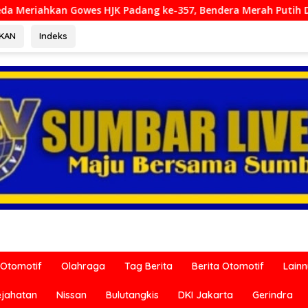
dang ke-357, Bendera Merah Putih Dibagikan Sambut HUT ke-81
RKAN
Indeks
Otomotif
Olahraga
Tag Berita
Berita Otomotif
Lain
ejahatan
Nissan
Bulutangkis
DKI Jakarta
Gerindra