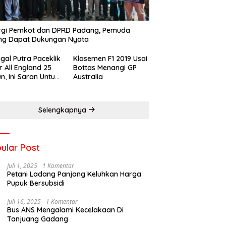
rgi Pemkot dan DPRD Padang, Pemuda
ng Dapat Dukungan Nyata
gal Putra Paceklik
Klasemen F1 2019 Usai
r All England 25
Bottas Menangi GP
n, Ini Saran Untuk
Australia
atan dkk
Selengkapnya
ular Post
Juli 1, 2025
1 Komentar
Petani Ladang Panjang Keluhkan Harga
Pupuk Bersubsidi
Juli 16, 2025
1 Komentar
Bus ANS Mengalami Kecelakaan Di
Tanjuang Gadang