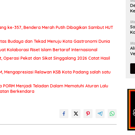
Ma
De
Ke
Ma
So
ng ke-357, Bendera Merah Putih Dibagikan Sambut HUT
Ka
itas Budaya dan Tekad Menuju Kota Gastronomi Dunia
Ma
Al
at Kolaborasi Riset Islam Bertaraf Internasional
Ve
 Operasi Pekat dan Sikat Singgalang 2026 Catat Hasil
MM, Mengapresiasi Relawan KSB Kota Padang salah satu
a PORM Menjadi Teladan Dalam Mematuhi Aturan Lalu
matan Berkendara