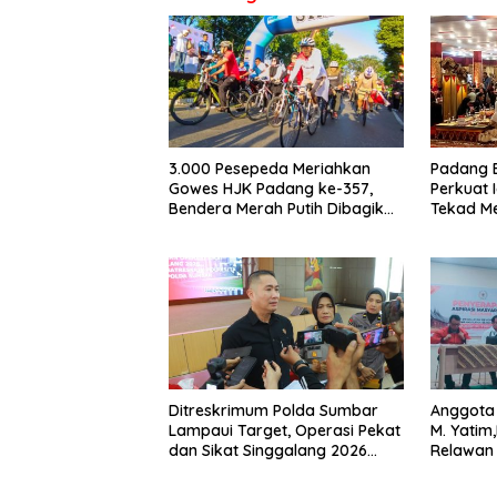
3.000 Pesepeda Meriahkan
Padang 
Gowes HJK Padang ke-357,
Perkuat 
Bendera Merah Putih Dibagikan
Tekad M
Sambut HUT ke-81 RI
Dunia
Ditreskrimum Polda Sumbar
Anggota 
Lampaui Target, Operasi Pekat
M. Yatim
dan Sikat Singgalang 2026
Relawan
Catat Hasil Maksimal
salah sa
dalam B