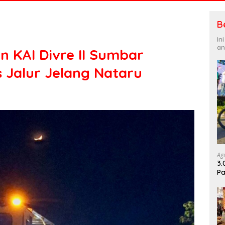
B
In
an
 KAI Divre II Sumbar
as Jalur Jelang Nataru
Ag
3.
Pa
Di