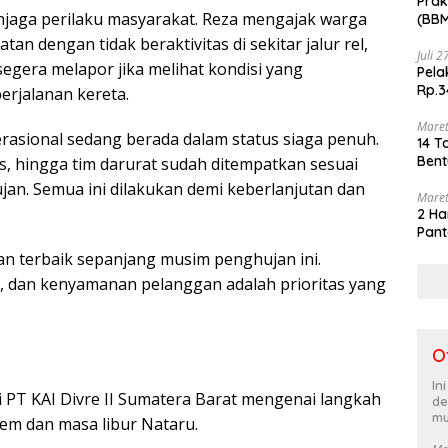
Prak
jaga perilaku masyarakat. Reza mengajak warga
(BBM
akhi
 dengan tidak beraktivitas di sekitar jalur rel,
Juli 
egera melapor jika melihat kondisi yang
Pela
Rp.3
erjalanan kereta.
Maret
rasional sedang berada dalam status siaga penuh.
14 T
Bent
s, hingga tim darurat sudah ditempatkan sesuai
an. Semua ini dilakukan demi keberlanjutan dan
Maret
2 Ha
Pant
n terbaik sepanjang musim penghujan ini.
an, dan kenyamanan pelanggan adalah prioritas yang
O
In
ri PT KAI Divre II Sumatera Barat mengenai langkah
de
mu
em dan masa libur Nataru.