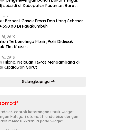
tik penyelewengan bahan bakar minyak
) subsidi di Kabupaten Pasaman Barat
rnya terbongkar
27, 2025
ku Berhasil Gasak Emas Dan Uang Sebesar
4.650.00 Di Payakumbuh
 16, 2019
ahun Terbunuhnya Munir, Polri Didesak
uk Tim Khusus
 16, 2019
ri Hilang, Nelayan Tewas Mengambang di
ai Cipalawah Garut
Selengkapnya
tomotif
i adalah contoh keterangan untuk widget
ngan kategori otomotif, anda bisa dengan
dah memasukkannya pada widget.