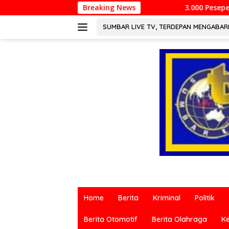
Langsung
Breaking News
3.000 Pesepeda Meriahkan Gowes HJK Pa
ke
konten
SUMBAR LIVE TV, TERDEPAN MENGABA
Berita
terkini
Home
Berita
Kriminal
Politik
dari
berbagai
Berita Otomotif
Berita Olahraga
K
sumber