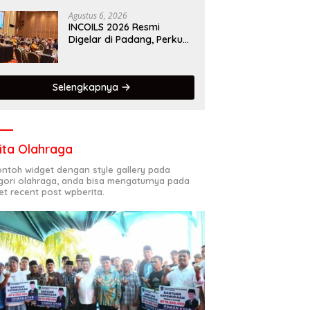
Kota Gastronomi Dunia
Agustus 6, 2026
INCOILS 2026 Resmi
Digelar di Padang, Perkuat
Kolaborasi Riset Islam
Bertaraf Internasional
Selengkapnya
ita Olahraga
contoh widget dengan style gallery pada
gori olahraga, anda bisa mengaturnya pada
et recent post wpberita.