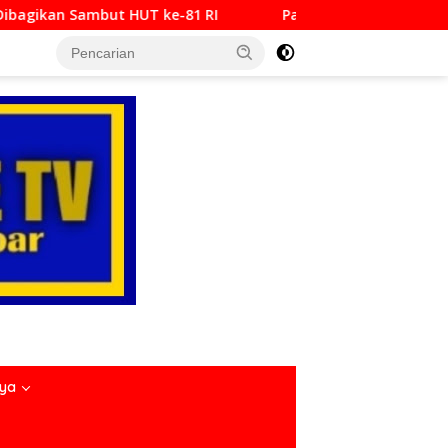
 RI
Padang Bajamba HJK ke-357, Perkuat Identitas Bu
nya