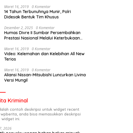
Maret 16, 2019
0 Komentar
14 Tahun Terbunuhnya Munir, Polri
Didesak Bentuk Tim Khusus
Desember 2, 2025
0 Komentar
Humas Divre II Sumbar Persembahkan
Prestasi Nasional Melalui Keterbukaan
Informasi
Maret 16, 2019
0 Komentar
Video: Kelemahan dan Kelebihan All New
Terios
Maret 16, 2019
0 Komentar
Aliansi Nissan-Mitsubishi Luncurkan Livina
Versi Mungil
ita Kriminal
adalah contoh deskripsi untuk widget recent
 wpberita, anda bisa memasukkan deskripsi
 widget ini.
7, 2026