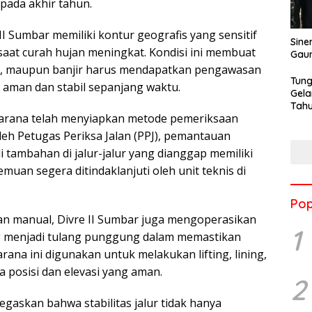
pada akhir tahun.
I Sumbar memiliki kontur geografis yang sensitif
Sine
aat curah hujan meningkat. Kondisi ini membuat
Gau
an, maupun banjir harus mendapatkan pengawasan
Tung
p aman dan stabil sepanjang waktu.
Gela
Tahu
arana telah menyiapkan metode pemeriksaan
Jon
 oleh Petugas Periksa Jalan (PPJ), pemantauan
oli tambahan di jalur-jalur yang dianggap memiliki
emuan segera ditindaklanjuti oleh unit teknis di
Pop
n manual, Divre II Sumbar juga mengoperasikan
1
ang menjadi tulang punggung dalam memastikan
arana ini digunakan untuk melakukan lifting, lining,
a posisi dan elevasi yang aman.
2
askan bahwa stabilitas jalur tidak hanya