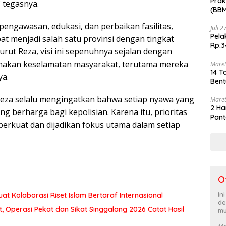
Prak
” tegasnya.
(BBM
akhi
ngawasan, edukasi, dan perbaikan fasilitas,
Juli 
Pela
at menjadi salah satu provinsi dengan tingkat
Rp.3
urut Reza, visi ini sepenuhnya sejalan dengan
makan keselamatan masyarakat, terutama mereka
Maret
14 T
ya.
Bent
eza selalu mengingatkan bahwa setiap nyawa yang
Maret
2 Ha
g berharga bagi kepolisian. Karena itu, prioritas
Pant
perkuat dan dijadikan fokus utama dalam setiap
O
In
at Kolaborasi Riset Islam Bertaraf Internasional
de
 Operasi Pekat dan Sikat Singgalang 2026 Catat Hasil
mu