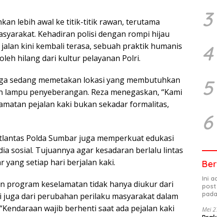
3
nkan lebih awal ke titik-titik rawan, terutama
syarakat. Kehadiran polisi dengan rompi hijau
lan kini kembali terasa, sebuah praktik humanis
4
eh hilang dari kultur pelayanan Polri.
 juga sedang memetakan lokasi yang membutuhkan
5
an lampu penyeberangan. Reza menegaskan, “Kami
amatan pejalan kaki bukan sekadar formalitas,
6
lantas Polda Sumbar juga memperkuat edukasi
ia sosial. Tujuannya agar kesadaran berlalu lintas
r yang setiap hari berjalan kaki.
Ber
Ini 
n program keselamatan tidak hanya diukur dari
post
pada
 juga dari perubahan perilaku masyarakat dalam
“Kendaraan wajib berhenti saat ada pejalan kaki
Mei 2