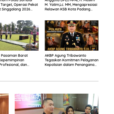
Target, Operasi Pekat
M. Yatim,Lc. MM, Mengapresiasi
t Singgalang 2026
Relawan KSB Kota Padang
sil Maksimal
salah satu garda terdepan
dalam Bencana
s Pasaman Barat
AKBP Agung Tribawanto
Kepemimpinan
Tegaskan Komitmen Pelayanan
Profesional, dan
Kepolisian dalam Penanganan
tasi Pelayanan
Dugaan Pencurian di
Kecamatan Pasaman