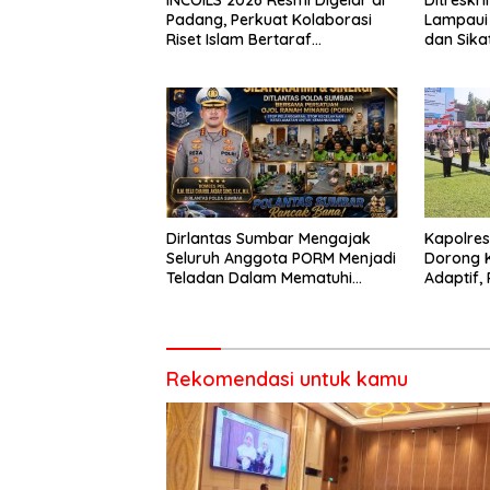
Padang, Perkuat Kolaborasi
Lampaui 
Riset Islam Bertaraf
dan Sika
Internasional
Catat Ha
Dirlantas Sumbar Mengajak
Kapolre
Seluruh Anggota PORM Menjadi
Dorong 
Teladan Dalam Mematuhi
Adaptif, 
Aturan Lalu
Berorien
Lintas,Menggunakan
Perlengkapan Keselamatan
Berkendara
Rekomendasi untuk kamu