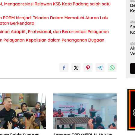
Ma
MM, Mengapresiasi Relawan KSB Kota Padang salah satu
De
Ke
a PORM Menjadi Teladan Dalam Mematuhi Aturan Lalu
Ma
matan Berkendara
So
an Adaptif, Profesional, dan Berorientasi Pelayanan
Ka
n Pelayanan Kepolisian dalam Penanganan Dugaan
Ma
Al
Ve
rimum Polda Sumbar
Anggota DPD/MPRI, H. Muslim