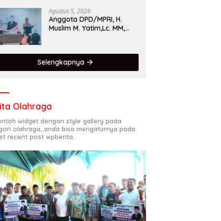
Singgalang 2026 Catat
Hasil Maksimal
Agustus 5, 2026
Anggota DPD/MPRI, H.
Muslim M. Yatim,Lc. MM,
Mengapresiasi Relawan
KSB Kota Padang salah
satu garda terdepan
Selengkapnya
dalam Bencana
ita Olahraga
contoh widget dengan style gallery pada
gori olahraga, anda bisa mengaturnya pada
et recent post wpberita.