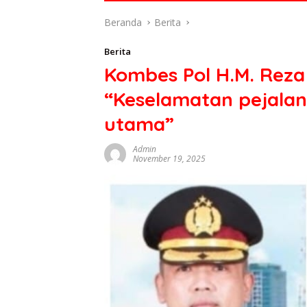
di
Beranda
Berita
indonesia
baik
Berita
dari
Kombes Pol H.M. Reza 
politik,
ekonomi
“Keselamatan pejalan 
mapun
budaya
utama”
serta
berita
Admin
November 19, 2025
terbaru
lainnya
di
sumbar
tv
live