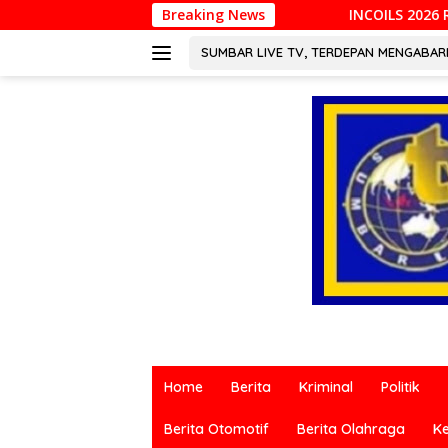
Langsung
INCOILS 2026 Resmi Digelar di Padang, Perku
Breaking News
ke
konten
SUMBAR LIVE TV, TERDEPAN MENGABA
Berita
terkini
Home
Berita
Kriminal
Politik
dari
berbagai
Berita Otomotif
Berita Olahraga
K
sumber