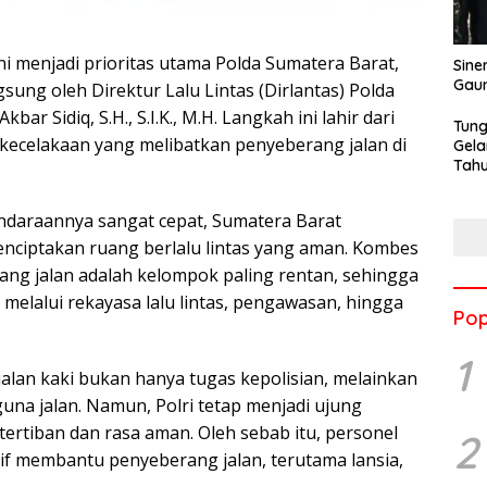
i menjadi prioritas utama Polda Sumatera Barat,
Sine
Gau
ung oleh Direktur Lalu Lintas (Dirlantas) Polda
ar Sidiq, S.H., S.I.K., M.H. Langkah ini lahir dari
Tung
 kecelakaan yang melibatkan penyeberang jalan di
Gela
Tahu
Jon
ndaraannya sangat cepat, Sumatera Barat
ciptakan ruang berlalu lintas yang aman. Kombes
g jalan adalah kelompok paling rentan, sehingga
melalui rekayasa lalu lintas, pengawasan, hingga
Pop
1
lan kaki bukan hanya tugas kepolisian, melainkan
una jalan. Namun, Polri tetap menjadi ujung
rtiban dan rasa aman. Oleh sebab itu, personel
2
tif membantu penyeberang jalan, terutama lansia,