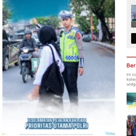
Ber
Ini 
kate
widg