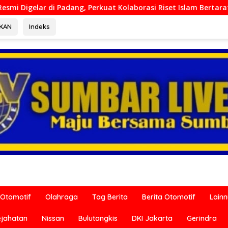
at Kolaborasi Riset Islam Bertaraf Internasional
Ditre
RKAN
Indeks
Otomotif
Olahraga
Tag Berita
Berita Otomotif
Lain
ejahatan
Nissan
Bulutangkis
DKI Jakarta
Gerindra