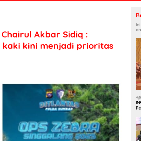
B
In
an
Chairul Akbar Sidiq :
kaki kini menjadi prioritas
Ag
IN
Pe
In