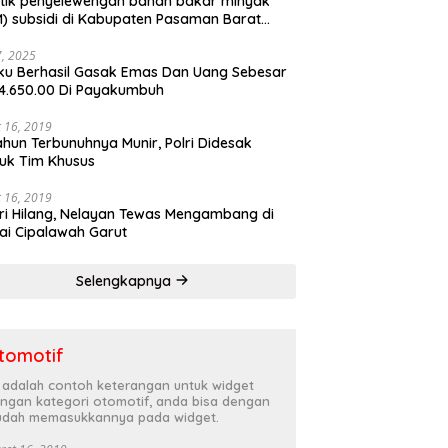
tik penyelewengan bahan bakar minyak
) subsidi di Kabupaten Pasaman Barat
rnya terbongkar
27, 2025
ku Berhasil Gasak Emas Dan Uang Sebesar
4.650.00 Di Payakumbuh
 16, 2019
ahun Terbunuhnya Munir, Polri Didesak
uk Tim Khusus
 16, 2019
ri Hilang, Nelayan Tewas Mengambang di
ai Cipalawah Garut
Selengkapnya
tomotif
i adalah contoh keterangan untuk widget
ngan kategori otomotif, anda bisa dengan
dah memasukkannya pada widget.