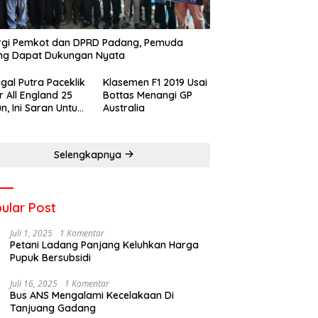
rgi Pemkot dan DPRD Padang, Pemuda
ng Dapat Dukungan Nyata
gal Putra Paceklik
Klasemen F1 2019 Usai
r All England 25
Bottas Menangi GP
n, Ini Saran Untuk
Australia
atan dkk
Selengkapnya
ular Post
Juli 1, 2025
1 Komentar
Petani Ladang Panjang Keluhkan Harga
Pupuk Bersubsidi
Juli 16, 2025
1 Komentar
Bus ANS Mengalami Kecelakaan Di
Tanjuang Gadang