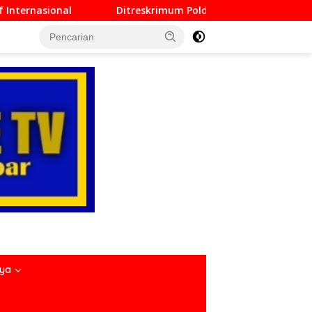
skrimum Polda Sumbar Lampaui Target, Operasi Pekat dan Sikat
nya