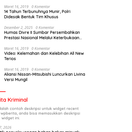
Maret 16, 2019
0 Komentar
14 Tahun Terbunuhnya Munir, Polri
Didesak Bentuk Tim Khusus
Desember 2, 2025
0 Komentar
Humas Divre II Sumbar Persembahkan
Prestasi Nasional Melalui Keterbukaan
Informasi
Maret 16, 2019
0 Komentar
Video: Kelemahan dan Kelebihan All New
Terios
Maret 16, 2019
0 Komentar
Aliansi Nissan-Mitsubishi Luncurkan Livina
Versi Mungil
ita Kriminal
adalah contoh deskripsi untuk widget recent
 wpberita, anda bisa memasukkan deskripsi
 widget ini.
7, 2026