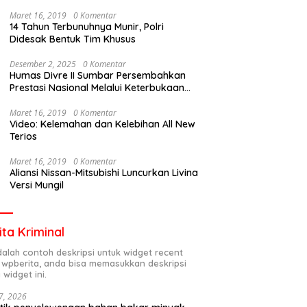
Maret 16, 2019
0 Komentar
14 Tahun Terbunuhnya Munir, Polri
Didesak Bentuk Tim Khusus
Desember 2, 2025
0 Komentar
Humas Divre II Sumbar Persembahkan
Prestasi Nasional Melalui Keterbukaan
Informasi
Maret 16, 2019
0 Komentar
Video: Kelemahan dan Kelebihan All New
Terios
Maret 16, 2019
0 Komentar
Aliansi Nissan-Mitsubishi Luncurkan Livina
Versi Mungil
ita Kriminal
adalah contoh deskripsi untuk widget recent
 wpberita, anda bisa memasukkan deskripsi
 widget ini.
7, 2026