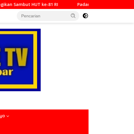
I
Padang Bajamba HJK ke-357, Perkuat Identitas Buda
nya