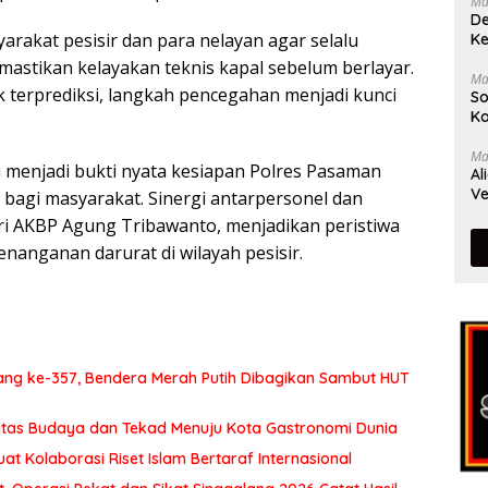
Ma
De
arakat pesisir dan para nelayan agar selalu
Ke
astikan kelayakan teknis kapal sebelum berlayar.
Ma
k terprediksi, langkah pencegahan menjadi kunci
So
Ka
Ma
 menjadi bukti nyata kesiapan Polres Pasaman
Al
Ve
bagi masyarakat. Sinergi antarpersonel dan
ri AKBP Agung Tribawanto, menjadikan peristiwa
enanganan darurat di wilayah pesisir.
ng ke-357, Bendera Merah Putih Dibagikan Sambut HUT
itas Budaya dan Tekad Menuju Kota Gastronomi Dunia
at Kolaborasi Riset Islam Bertaraf Internasional