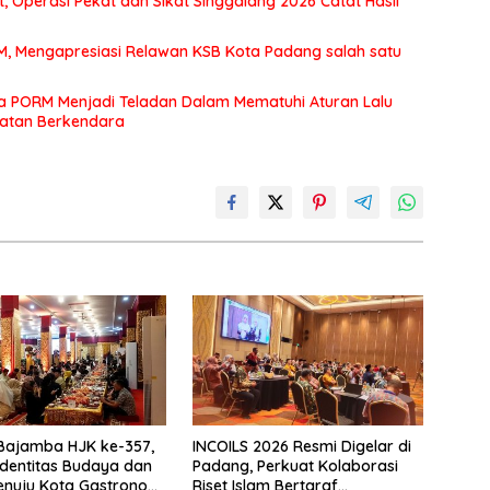
 Operasi Pekat dan Sikat Singgalang 2026 Catat Hasil
MM, Mengapresiasi Relawan KSB Kota Padang salah satu
a PORM Menjadi Teladan Dalam Mematuhi Aturan Lalu
matan Berkendara
Bajamba HJK ke-357,
INCOILS 2026 Resmi Digelar di
Identitas Budaya dan
Padang, Perkuat Kolaborasi
enuju Kota Gastronomi
Riset Islam Bertaraf