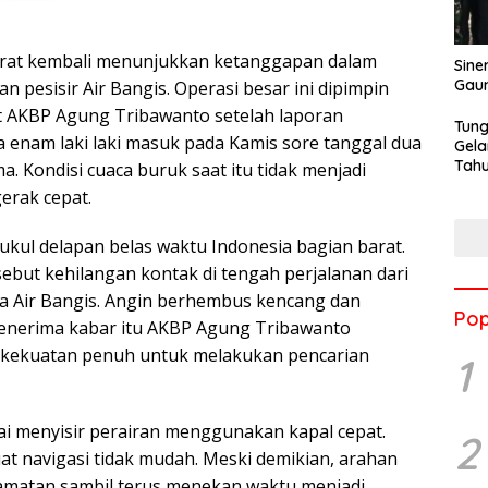
at kembali menunjukkan ketanggapan dalam
Sine
Gau
 pesisir Air Bangis. Operasi besar ini dipimpin
t AKBP Agung Tribawanto setelah laporan
Tung
enam laki laki masuk pada Kamis sore tanggal dua
Gela
Tahu
. Kondisi cuaca buruk saat itu tidak menjadi
Jon
erak cepat.
pukul delapan belas waktu Indonesia bagian barat.
ebut kehilangan kontak di tengah perjalanan dari
 Air Bangis. Angin berhembus kencang dan
Pop
enerima kabar itu AKBP Agung Tribawanto
kekuatan penuh untuk melakukan pencarian
1
lai menyisir perairan menggunakan kapal cepat.
2
 navigasi tidak mudah. Meski demikian, arahan
lamatan sambil terus menekan waktu menjadi