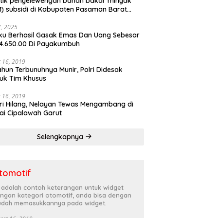
tik penyelewengan bahan bakar minyak
) subsidi di Kabupaten Pasaman Barat
rnya terbongkar
27, 2025
ku Berhasil Gasak Emas Dan Uang Sebesar
4.650.00 Di Payakumbuh
 16, 2019
ahun Terbunuhnya Munir, Polri Didesak
uk Tim Khusus
 16, 2019
ri Hilang, Nelayan Tewas Mengambang di
ai Cipalawah Garut
Selengkapnya
tomotif
i adalah contoh keterangan untuk widget
ngan kategori otomotif, anda bisa dengan
dah memasukkannya pada widget.