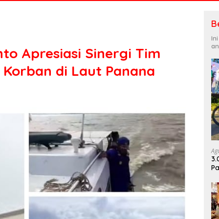
B
In
an
o Apresiasi Sinergi Tim
 Korban di Laut Panana
Ag
3.
Pa
Di