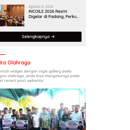
Kota Gastronomi Dunia
Agustus 6, 2026
INCOILS 2026 Resmi
Digelar di Padang, Perkuat
Kolaborasi Riset Islam
Bertaraf Internasional
Selengkapnya
ita Olahraga
contoh widget dengan style gallery pada
gori olahraga, anda bisa mengaturnya pada
et recent post wpberita.