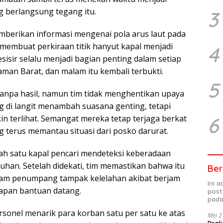
 berlangsung tegang itu.
3
berikan informasi mengenai pola arus laut pada
 membuat perkiraan titik hanyut kapal menjadi
4
isir selalu menjadi bagian penting dalam setiap
aman Barat, dan malam itu kembali terbukti.
5
anpa hasil, namun tim tidak menghentikan upaya
di langit menambah suasana genting, tetapi
6
in terlihat. Semangat mereka tetap terjaga berkat
ng terus memantau situasi dari posko darurat.
salah satu kapal pencari mendeteksi keberadaan
auhan. Setelah didekati, tim memastikan bahwa itu
Ber
 enam penumpang tampak kelelahan akibat berjam
Ini 
apan bantuan datang.
post
pada
rsonel menarik para korban satu per satu ke atas
Mei 2