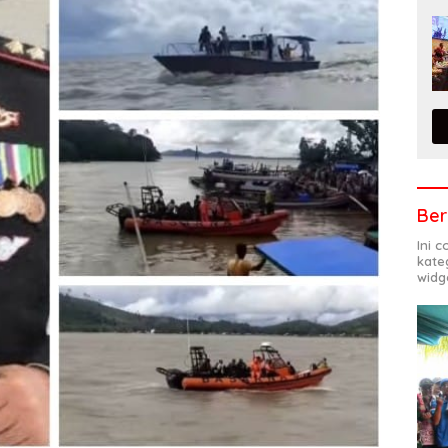
Ber
Ini 
kate
widg