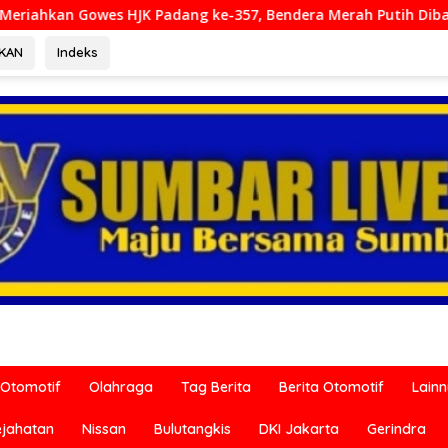
ng ke-357, Bendera Merah Putih Dibagikan Sambut HUT ke-81 R
RKAN
Indeks
Otomotif
Olahraga
Tag Berita
Berita Otomotif
Lain
ejahatan
Nissan
Bulutangkis
DKI Jakarta
Gerindra