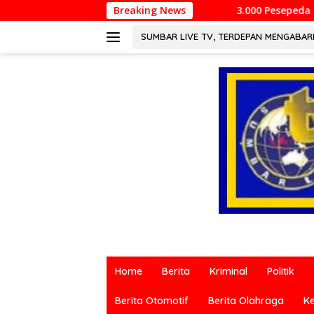
Langsung
3.000 Pesepeda Meriahkan Gowes HJK Pada
Breaking News
ke
konten
SUMBAR LIVE TV, TERDEPAN MENGABA
Berita
terkini
Home
Berita
Kriminal
Politik
dari
berbagai
Berita Otomotif
Berita Olahraga
K
sumber