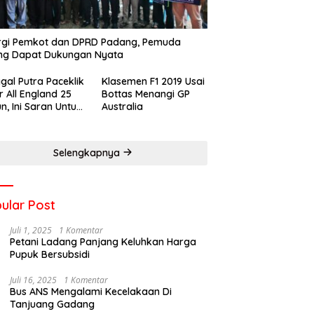
rgi Pemkot dan DPRD Padang, Pemuda
ng Dapat Dukungan Nyata
gal Putra Paceklik
Klasemen F1 2019 Usai
r All England 25
Bottas Menangi GP
n, Ini Saran Untuk
Australia
atan dkk
Selengkapnya
ular Post
Juli 1, 2025
1 Komentar
Petani Ladang Panjang Keluhkan Harga
Pupuk Bersubsidi
Juli 16, 2025
1 Komentar
Bus ANS Mengalami Kecelakaan Di
Tanjuang Gadang