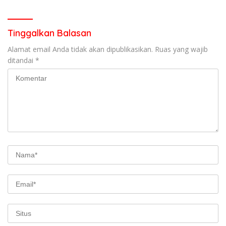
garda terdepan dalam
Lintas,Menggunakan
Bencana
Perlengkapan Keselamatan
Berkendara
Tinggalkan Balasan
Alamat email Anda tidak akan dipublikasikan.
Ruas yang wajib
ditandai
*