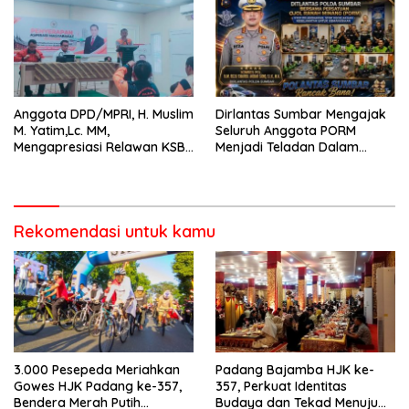
Anggota DPD/MPRI, H. Muslim
Dirlantas Sumbar Mengajak
M. Yatim,Lc. MM,
Seluruh Anggota PORM
Mengapresiasi Relawan KSB
Menjadi Teladan Dalam
Kota Padang salah satu
Mematuhi Aturan Lalu
garda terdepan dalam
Lintas,Menggunakan
Bencana
Perlengkapan Keselamatan
Berkendara
Rekomendasi untuk kamu
3.000 Pesepeda Meriahkan
Padang Bajamba HJK ke-
Gowes HJK Padang ke-357,
357, Perkuat Identitas
Bendera Merah Putih
Budaya dan Tekad Menuju