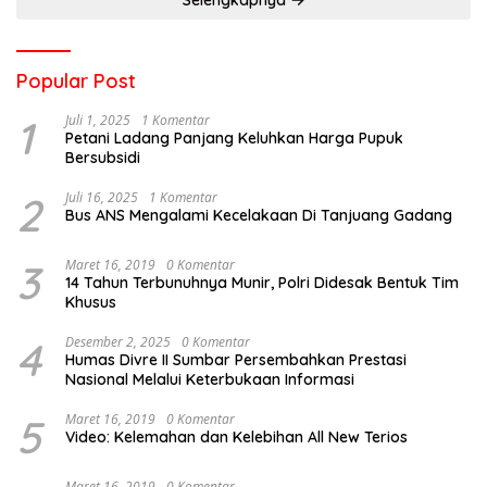
Selengkapnya
Popular Post
1
Juli 1, 2025
1 Komentar
Petani Ladang Panjang Keluhkan Harga Pupuk
Bersubsidi
2
Juli 16, 2025
1 Komentar
Bus ANS Mengalami Kecelakaan Di Tanjuang Gadang
3
Maret 16, 2019
0 Komentar
14 Tahun Terbunuhnya Munir, Polri Didesak Bentuk Tim
Khusus
4
Desember 2, 2025
0 Komentar
Humas Divre II Sumbar Persembahkan Prestasi
Nasional Melalui Keterbukaan Informasi
5
Maret 16, 2019
0 Komentar
Video: Kelemahan dan Kelebihan All New Terios
Maret 16, 2019
0 Komentar