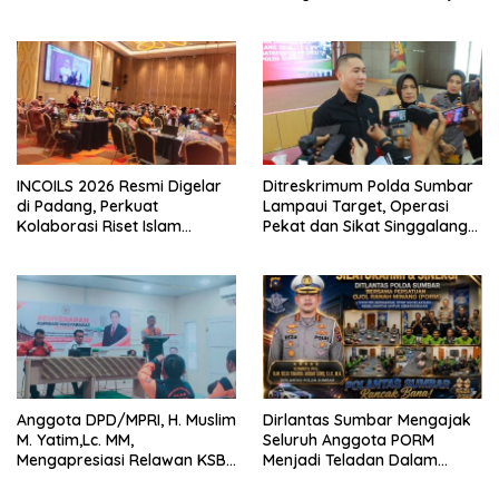
Dibagikan Sambut HUT ke-81
Kota Gastronomi Dunia
RI
INCOILS 2026 Resmi Digelar
Ditreskrimum Polda Sumbar
di Padang, Perkuat
Lampaui Target, Operasi
Kolaborasi Riset Islam
Pekat dan Sikat Singgalang
Bertaraf Internasional
2026 Catat Hasil Maksimal
Anggota DPD/MPRI, H. Muslim
Dirlantas Sumbar Mengajak
M. Yatim,Lc. MM,
Seluruh Anggota PORM
Mengapresiasi Relawan KSB
Menjadi Teladan Dalam
Kota Padang salah satu
Mematuhi Aturan Lalu