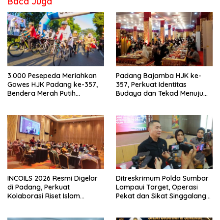
Baca Juga
3.000 Pesepeda Meriahkan
Padang Bajamba HJK ke-
Gowes HJK Padang ke-357,
357, Perkuat Identitas
Bendera Merah Putih
Budaya dan Tekad Menuju
Dibagikan Sambut HUT ke-81
Kota Gastronomi Dunia
RI
INCOILS 2026 Resmi Digelar
Ditreskrimum Polda Sumbar
di Padang, Perkuat
Lampaui Target, Operasi
Kolaborasi Riset Islam
Pekat dan Sikat Singgalang
Bertaraf Internasional
2026 Catat Hasil Maksimal