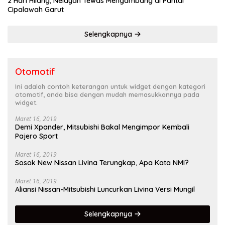
2 Hari Hilang, Nelayan Tewas Mengambang di Pantai
Cipalawah Garut
Selengkapnya
Otomotif
Ini adalah contoh keterangan untuk widget dengan kategori
otomotif, anda bisa dengan mudah memasukkannya pada
widget.
Maret 16, 2019
Demi Xpander, Mitsubishi Bakal Mengimpor Kembali
Pajero Sport
Maret 16, 2019
Sosok New Nissan Livina Terungkap, Apa Kata NMI?
Maret 16, 2019
Aliansi Nissan-Mitsubishi Luncurkan Livina Versi Mungil
Selengkapnya