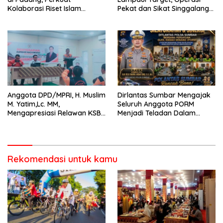
Kolaborasi Riset Islam
Pekat dan Sikat Singgalang
Bertaraf Internasional
2026 Catat Hasil Maksimal
Anggota DPD/MPRI, H. Muslim
Dirlantas Sumbar Mengajak
M. Yatim,Lc. MM,
Seluruh Anggota PORM
Mengapresiasi Relawan KSB
Menjadi Teladan Dalam
Kota Padang salah satu
Mematuhi Aturan Lalu
garda terdepan dalam
Lintas,Menggunakan
Bencana
Perlengkapan Keselamatan
Berkendara
Rekomendasi untuk kamu