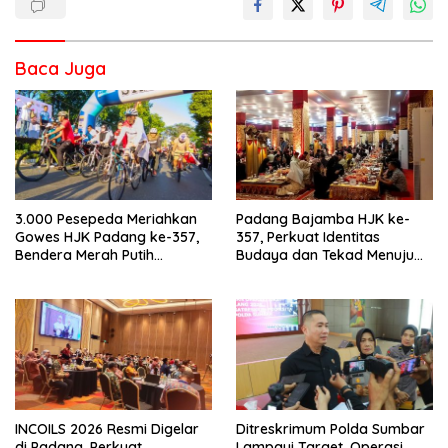
Baca Juga
3.000 Pesepeda Meriahkan
Padang Bajamba HJK ke-
Gowes HJK Padang ke-357,
357, Perkuat Identitas
Bendera Merah Putih
Budaya dan Tekad Menuju
Dibagikan Sambut HUT ke-81
Kota Gastronomi Dunia
RI
INCOILS 2026 Resmi Digelar
Ditreskrimum Polda Sumbar
di Padang, Perkuat
Lampaui Target, Operasi