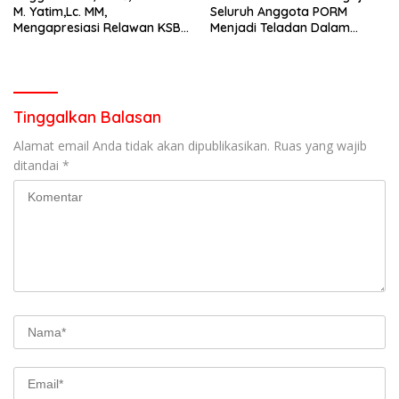
M. Yatim,Lc. MM,
Seluruh Anggota PORM
Mengapresiasi Relawan KSB
Menjadi Teladan Dalam
Kota Padang salah satu
Mematuhi Aturan Lalu
garda terdepan dalam
Lintas,Menggunakan
Bencana
Perlengkapan Keselamatan
Berkendara
Tinggalkan Balasan
Alamat email Anda tidak akan dipublikasikan.
Ruas yang wajib
ditandai
*