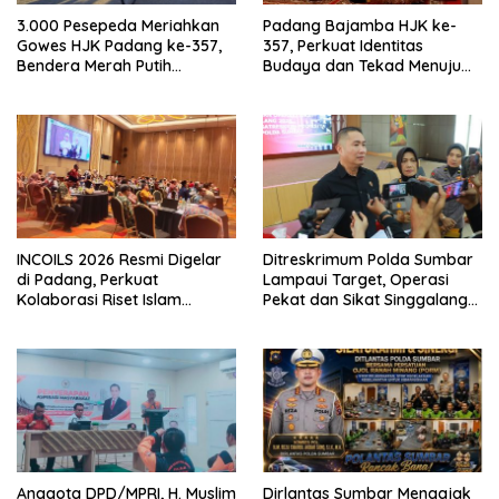
3.000 Pesepeda Meriahkan
Padang Bajamba HJK ke-
Gowes HJK Padang ke-357,
357, Perkuat Identitas
Bendera Merah Putih
Budaya dan Tekad Menuju
Dibagikan Sambut HUT ke-81
Kota Gastronomi Dunia
RI
INCOILS 2026 Resmi Digelar
Ditreskrimum Polda Sumbar
di Padang, Perkuat
Lampaui Target, Operasi
Kolaborasi Riset Islam
Pekat dan Sikat Singgalang
Bertaraf Internasional
2026 Catat Hasil Maksimal
Anggota DPD/MPRI, H. Muslim
Dirlantas Sumbar Mengajak