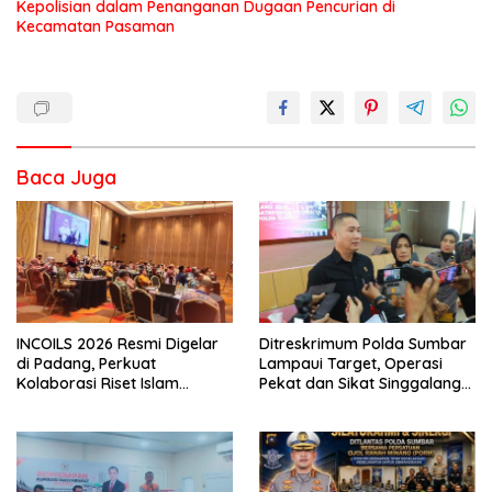
Kepolisian dalam Penanganan Dugaan Pencurian di
Kecamatan Pasaman
Baca Juga
INCOILS 2026 Resmi Digelar
Ditreskrimum Polda Sumbar
di Padang, Perkuat
Lampaui Target, Operasi
Kolaborasi Riset Islam
Pekat dan Sikat Singgalang
Bertaraf Internasional
2026 Catat Hasil Maksimal