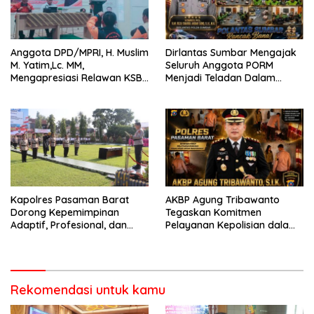
Anggota DPD/MPRI, H. Muslim
Dirlantas Sumbar Mengajak
M. Yatim,Lc. MM,
Seluruh Anggota PORM
Mengapresiasi Relawan KSB
Menjadi Teladan Dalam
Kota Padang salah satu
Mematuhi Aturan Lalu
garda terdepan dalam
Lintas,Menggunakan
Bencana
Perlengkapan Keselamatan
Berkendara
Kapolres Pasaman Barat
AKBP Agung Tribawanto
Dorong Kepemimpinan
Tegaskan Komitmen
Adaptif, Profesional, dan
Pelayanan Kepolisian dalam
Berorientasi Pelayanan
Penanganan Dugaan
Pencurian di Kecamatan
Pasaman
Rekomendasi untuk kamu