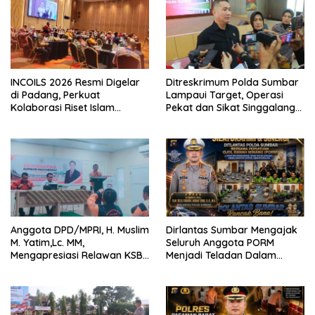
INCOILS 2026 Resmi Digelar
Ditreskrimum Polda Sumbar
di Padang, Perkuat
Lampaui Target, Operasi
Kolaborasi Riset Islam
Pekat dan Sikat Singgalang
Bertaraf Internasional
2026 Catat Hasil Maksimal
Anggota DPD/MPRI, H. Muslim
Dirlantas Sumbar Mengajak
M. Yatim,Lc. MM,
Seluruh Anggota PORM
Mengapresiasi Relawan KSB
Menjadi Teladan Dalam
Kota Padang salah satu
Mematuhi Aturan Lalu
garda terdepan dalam
Lintas,Menggunakan
Bencana
Perlengkapan Keselamatan
Berkendara