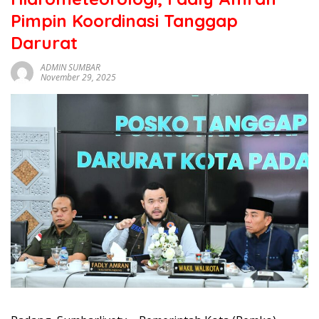
sumbar
Pimpin Koordinasi Tanggap
tv
live
Darurat
ADMIN SUMBAR
November 29, 2025