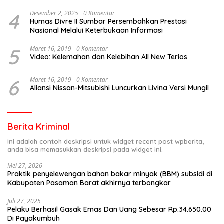
4
Desember 2, 2025
0 Komentar
Humas Divre II Sumbar Persembahkan Prestasi
Nasional Melalui Keterbukaan Informasi
5
Maret 16, 2019
0 Komentar
Video: Kelemahan dan Kelebihan All New Terios
6
Maret 16, 2019
0 Komentar
Aliansi Nissan-Mitsubishi Luncurkan Livina Versi Mungil
Berita Kriminal
Ini adalah contoh deskripsi untuk widget recent post wpberita,
anda bisa memasukkan deskripsi pada widget ini.
Mei 27, 2026
Praktik penyelewengan bahan bakar minyak (BBM) subsidi di
Kabupaten Pasaman Barat akhirnya terbongkar
Juli 27, 2025
Pelaku Berhasil Gasak Emas Dan Uang Sebesar Rp.34.650.00
Di Payakumbuh