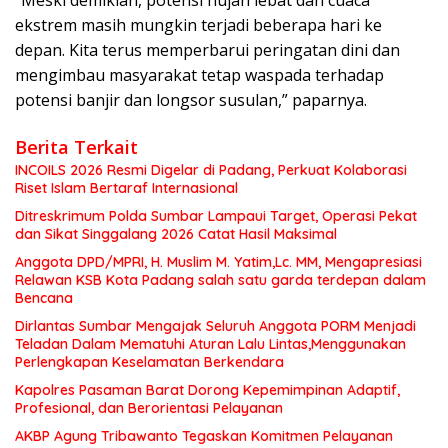
“Meski demikian, potensi hujan lebat dan cuaca
ekstrem masih mungkin terjadi beberapa hari ke
depan. Kita terus memperbarui peringatan dini dan
mengimbau masyarakat tetap waspada terhadap
potensi banjir dan longsor susulan,” paparnya.
Berita Terkait
INCOILS 2026 Resmi Digelar di Padang, Perkuat Kolaborasi
Riset Islam Bertaraf Internasional
Ditreskrimum Polda Sumbar Lampaui Target, Operasi Pekat
dan Sikat Singgalang 2026 Catat Hasil Maksimal
Anggota DPD/MPRI, H. Muslim M. Yatim,Lc. MM, Mengapresiasi
Relawan KSB Kota Padang salah satu garda terdepan dalam
Bencana
Dirlantas Sumbar Mengajak Seluruh Anggota PORM Menjadi
Teladan Dalam Mematuhi Aturan Lalu Lintas,Menggunakan
Perlengkapan Keselamatan Berkendara
Kapolres Pasaman Barat Dorong Kepemimpinan Adaptif,
Profesional, dan Berorientasi Pelayanan
AKBP Agung Tribawanto Tegaskan Komitmen Pelayanan