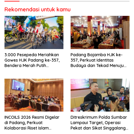
Berkendara
Rekomendasi untuk kamu
3.000 Pesepeda Meriahkan
Padang Bajamba HJK ke-
Gowes HJK Padang ke-357,
357, Perkuat Identitas
Bendera Merah Putih
Budaya dan Tekad Menuju
Dibagikan Sambut HUT ke-81
Kota Gastronomi Dunia
RI
INCOILS 2026 Resmi Digelar
Ditreskrimum Polda Sumbar
di Padang, Perkuat
Lampaui Target, Operasi
Kolaborasi Riset Islam
Pekat dan Sikat Singgalang
Bertaraf Internasional
2026 Catat Hasil Maksimal