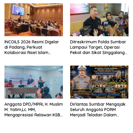
RI
INCOILS 2026 Resmi Digelar
Ditreskrimum Polda Sumbar
di Padang, Perkuat
Lampaui Target, Operasi
Kolaborasi Riset Islam
Pekat dan Sikat Singgalang
Bertaraf Internasional
2026 Catat Hasil Maksimal
Anggota DPD/MPRI, H. Muslim
Dirlantas Sumbar Mengajak
M. Yatim,Lc. MM,
Seluruh Anggota PORM
Mengapresiasi Relawan KSB
Menjadi Teladan Dalam
Kota Padang salah satu
Mematuhi Aturan Lalu
garda terdepan dalam
Lintas,Menggunakan
Bencana
Perlengkapan Keselamatan