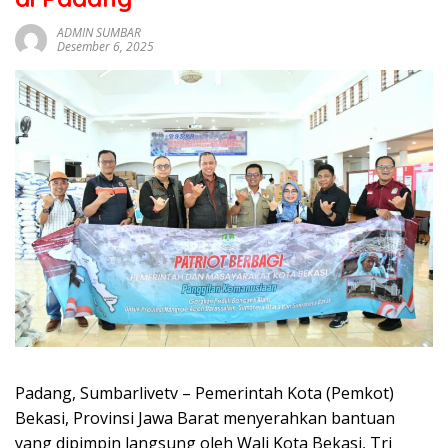
sumbar
tv
ADMIN SUMBAR
Desember 6, 2025
live
Padang, Sumbarlivetv – Pemerintah Kota (Pemkot)
Bekasi, Provinsi Jawa Barat menyerahkan bantuan
yang dipimpin langsung oleh Wali Kota Bekasi, Tri