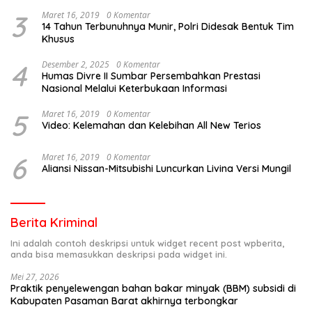
3
Maret 16, 2019
0 Komentar
14 Tahun Terbunuhnya Munir, Polri Didesak Bentuk Tim
Khusus
4
Desember 2, 2025
0 Komentar
Humas Divre II Sumbar Persembahkan Prestasi
Nasional Melalui Keterbukaan Informasi
5
Maret 16, 2019
0 Komentar
Video: Kelemahan dan Kelebihan All New Terios
6
Maret 16, 2019
0 Komentar
Aliansi Nissan-Mitsubishi Luncurkan Livina Versi Mungil
Berita Kriminal
Ini adalah contoh deskripsi untuk widget recent post wpberita,
anda bisa memasukkan deskripsi pada widget ini.
Mei 27, 2026
Praktik penyelewengan bahan bakar minyak (BBM) subsidi di
Kabupaten Pasaman Barat akhirnya terbongkar