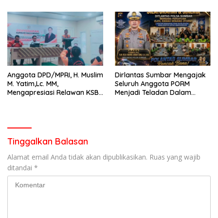
Anggota DPD/MPRI, H. Muslim
Dirlantas Sumbar Mengajak
M. Yatim,Lc. MM,
Seluruh Anggota PORM
Mengapresiasi Relawan KSB
Menjadi Teladan Dalam
Kota Padang salah satu
Mematuhi Aturan Lalu
garda terdepan dalam
Lintas,Menggunakan
Bencana
Perlengkapan Keselamatan
Berkendara
Tinggalkan Balasan
Alamat email Anda tidak akan dipublikasikan.
Ruas yang wajib
ditandai
*