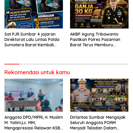
Sat PJR Sumbar 4 jajaran
AKBP Agung Tribawanto
Direktorat Lalu Lintas Polda
Pastikan Polres Pasaman
Sumatera Barat Kembali
Barat Terus Memburu
Menyapa Masyarakat Lewat
Jaringan Narkotika hingga
Kegiatan Ngobras
ke Akarnya
Rekomendasi untuk kamu
Anggota DPD/MPRI, H. Muslim
Dirlantas Sumbar Mengajak
M. Yatim,Lc. MM,
Seluruh Anggota PORM
Mengapresiasi Relawan KSB
Menjadi Teladan Dalam