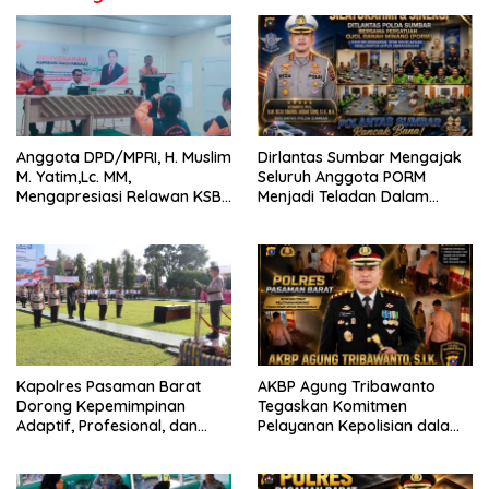
Anggota DPD/MPRI, H. Muslim
Dirlantas Sumbar Mengajak
M. Yatim,Lc. MM,
Seluruh Anggota PORM
Mengapresiasi Relawan KSB
Menjadi Teladan Dalam
Kota Padang salah satu
Mematuhi Aturan Lalu
garda terdepan dalam
Lintas,Menggunakan
Bencana
Perlengkapan Keselamatan
Berkendara
Kapolres Pasaman Barat
AKBP Agung Tribawanto
Dorong Kepemimpinan
Tegaskan Komitmen
Adaptif, Profesional, dan
Pelayanan Kepolisian dalam
Berorientasi Pelayanan
Penanganan Dugaan
Pencurian di Kecamatan
Pasaman