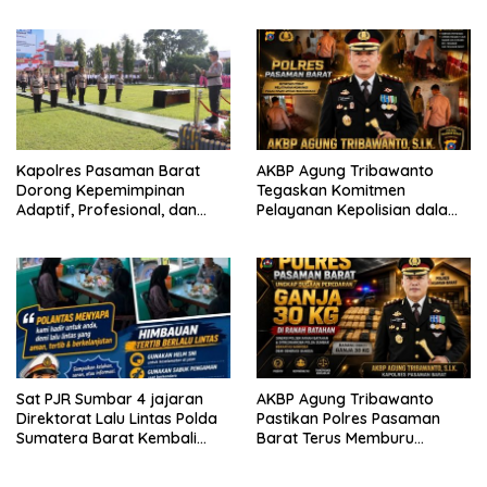
Kota Padang salah satu
Mematuhi Aturan Lalu
garda terdepan dalam
Lintas,Menggunakan
Bencana
Perlengkapan Keselamatan
Berkendara
Kapolres Pasaman Barat
AKBP Agung Tribawanto
Dorong Kepemimpinan
Tegaskan Komitmen
Adaptif, Profesional, dan
Pelayanan Kepolisian dalam
Berorientasi Pelayanan
Penanganan Dugaan
Pencurian di Kecamatan
Pasaman
Sat PJR Sumbar 4 jajaran
AKBP Agung Tribawanto
Direktorat Lalu Lintas Polda
Pastikan Polres Pasaman
Sumatera Barat Kembali
Barat Terus Memburu
Menyapa Masyarakat Lewat
Jaringan Narkotika hingga
Kegiatan Ngobras
ke Akarnya