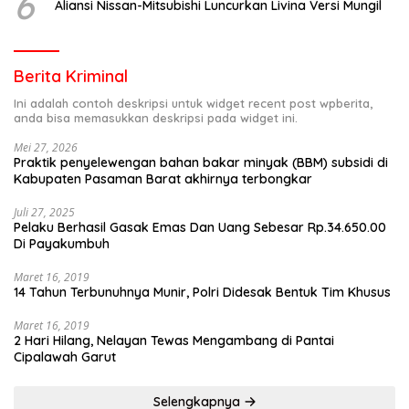
6
Aliansi Nissan-Mitsubishi Luncurkan Livina Versi Mungil
Berita Kriminal
Ini adalah contoh deskripsi untuk widget recent post wpberita,
anda bisa memasukkan deskripsi pada widget ini.
Mei 27, 2026
Praktik penyelewengan bahan bakar minyak (BBM) subsidi di
Kabupaten Pasaman Barat akhirnya terbongkar
Juli 27, 2025
Pelaku Berhasil Gasak Emas Dan Uang Sebesar Rp.34.650.00
Di Payakumbuh
Maret 16, 2019
14 Tahun Terbunuhnya Munir, Polri Didesak Bentuk Tim Khusus
Maret 16, 2019
2 Hari Hilang, Nelayan Tewas Mengambang di Pantai
Cipalawah Garut
Selengkapnya