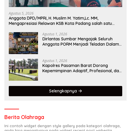
Agustus 5, 2026
Anggota DPD/MPRI, H. Muslim M. Yatim,Lc. MM,
Mengapresiasi Relawan KSB Kota Padang salah satu
garda terdepan dalam Bencana
Agustus 1, 2026
Dirlantas Sumbar Mengajak Seluruh
Anggota PORM Menjadi Teladan Dalam
Mematuhi Aturan Lalu
Lintas,Menggunakan Perlengkapan
Keselamatan Berkendara
Agustus 1, 2026
Kapolres Pasaman Barat Dorong
Kepemimpinan Adaptif, Profesional, dan
Berorientasi Pelayanan
Selengkapnya
Berita Olahraga
Ini contoh widget dengan style gallery pada kategori olahraga,
anda bisa mengaturnya pada widget recent post wpberita.