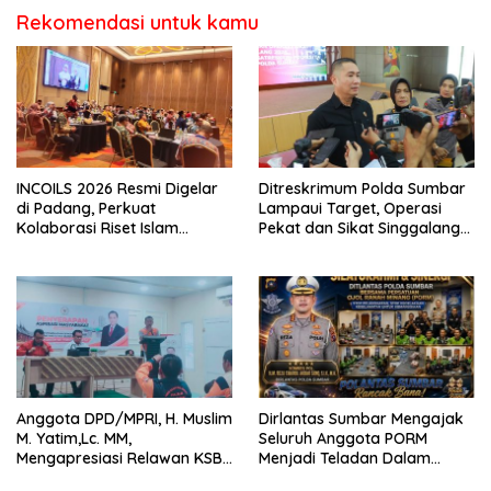
Rekomendasi untuk kamu
INCOILS 2026 Resmi Digelar
Ditreskrimum Polda Sumbar
di Padang, Perkuat
Lampaui Target, Operasi
Kolaborasi Riset Islam
Pekat dan Sikat Singgalang
Bertaraf Internasional
2026 Catat Hasil Maksimal
Anggota DPD/MPRI, H. Muslim
Dirlantas Sumbar Mengajak
M. Yatim,Lc. MM,
Seluruh Anggota PORM
Mengapresiasi Relawan KSB
Menjadi Teladan Dalam
Kota Padang salah satu
Mematuhi Aturan Lalu