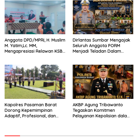
Anggota DPD/MPRI, H. Muslim
Dirlantas Sumbar Mengajak
M. Yatim,Lc. MM,
Seluruh Anggota PORM
Mengapresiasi Relawan KSB
Menjadi Teladan Dalam
Kota Padang salah satu
Mematuhi Aturan Lalu
garda terdepan dalam
Lintas,Menggunakan
Bencana
Perlengkapan Keselamatan
Berkendara
Kapolres Pasaman Barat
AKBP Agung Tribawanto
Dorong Kepemimpinan
Tegaskan Komitmen
Adaptif, Profesional, dan
Pelayanan Kepolisian dalam
Berorientasi Pelayanan
Penanganan Dugaan
Pencurian di Kecamatan
Pasaman