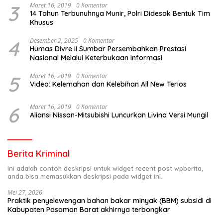
3
Maret 16, 2019
0 Komentar
14 Tahun Terbunuhnya Munir, Polri Didesak Bentuk Tim
Khusus
4
Desember 2, 2025
0 Komentar
Humas Divre II Sumbar Persembahkan Prestasi
Nasional Melalui Keterbukaan Informasi
5
Maret 16, 2019
0 Komentar
Video: Kelemahan dan Kelebihan All New Terios
6
Maret 16, 2019
0 Komentar
Aliansi Nissan-Mitsubishi Luncurkan Livina Versi Mungil
Berita Kriminal
Ini adalah contoh deskripsi untuk widget recent post wpberita,
anda bisa memasukkan deskripsi pada widget ini.
Mei 27, 2026
Praktik penyelewengan bahan bakar minyak (BBM) subsidi di
Kabupaten Pasaman Barat akhirnya terbongkar