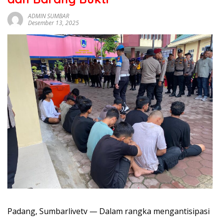
sumbar
tv
ADMIN SUMBAR
Desember 13, 2025
live
Padang, Sumbarlivetv — Dalam rangka mengantisipasi