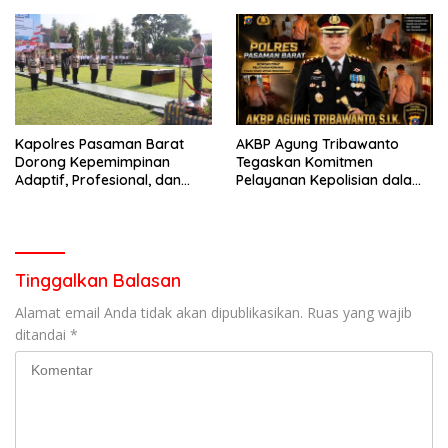
garda terdepan dalam
Lintas,Menggunakan
Bencana
Perlengkapan Keselamatan
Berkendara
Kapolres Pasaman Barat
AKBP Agung Tribawanto
Dorong Kepemimpinan
Tegaskan Komitmen
Adaptif, Profesional, dan
Pelayanan Kepolisian dalam
Berorientasi Pelayanan
Penanganan Dugaan
Pencurian di Kecamatan
Pasaman
Tinggalkan Balasan
Alamat email Anda tidak akan dipublikasikan.
Ruas yang wajib
ditandai
*