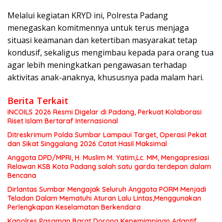
Melalui kegiatan KRYD ini, Polresta Padang
menegaskan komitmennya untuk terus menjaga
situasi keamanan dan ketertiban masyarakat tetap
kondusif, sekaligus mengimbau kepada para orang tua
agar lebih meningkatkan pengawasan terhadap
aktivitas anak-anaknya, khususnya pada malam hari.
Berita Terkait
INCOILS 2026 Resmi Digelar di Padang, Perkuat Kolaborasi
Riset Islam Bertaraf Internasional
Ditreskrimum Polda Sumbar Lampaui Target, Operasi Pekat
dan Sikat Singgalang 2026 Catat Hasil Maksimal
Anggota DPD/MPRI, H. Muslim M. Yatim,Lc. MM, Mengapresiasi
Relawan KSB Kota Padang salah satu garda terdepan dalam
Bencana
Dirlantas Sumbar Mengajak Seluruh Anggota PORM Menjadi
Teladan Dalam Mematuhi Aturan Lalu Lintas,Menggunakan
Perlengkapan Keselamatan Berkendara
Kapolres Pasaman Barat Dorong Kepemimpinan Adaptif,