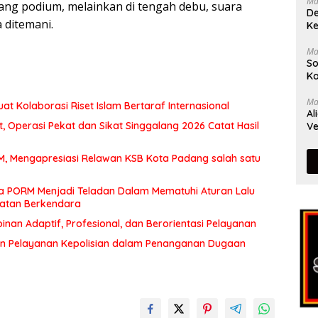
Ma
kang podium, melainkan di tengah debu, suara
De
 ditemani.
Ke
Ma
So
Ka
Ma
at Kolaborasi Riset Islam Bertaraf Internasional
Al
 Operasi Pekat dan Sikat Singgalang 2026 Catat Hasil
Ve
MM, Mengapresiasi Relawan KSB Kota Padang salah satu
a PORM Menjadi Teladan Dalam Mematuhi Aturan Lalu
matan Berkendara
an Adaptif, Profesional, dan Berorientasi Pelayanan
n Pelayanan Kepolisian dalam Penanganan Dugaan