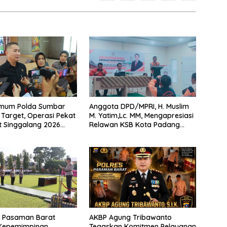
rimum Polda Sumbar
Anggota DPD/MPRI, H. Muslim
Target, Operasi Pekat
M. Yatim,Lc. MM, Mengapresiasi
t Singgalang 2026
Relawan KSB Kota Padang
sil Maksimal
salah satu garda terdepan
dalam Bencana
s Pasaman Barat
AKBP Agung Tribawanto
Kepemimpinan
Tegaskan Komitmen Pelayanan