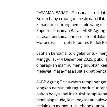
PASAMAN BARAT | Suasana di trek lati
Bukan hanya raungan mesin dan kilata
kehadiran seorang pemimpin yang memi
Kapolres Pasaman Barat, AKBP Agung Tri
lintasan bersama para rider lokal dal
Motocross – Trophi Kapolres Peduli B
Latihan bersama itu digelar untuk me
Minggu, 13–14 Desember 2025, pukul 1
diharapkan mampu menghidupkan kemb
melewati masa-masa sulit akibat benc
AKBP Agung Tribawanto tampil sangat
lengkap namun tak ragu berlumur ta
bukan hanya soal instruksi, tetapi ke
pembalap muda, ia menegaskan bahwa k
melainkan momentum kebangkitan sosi