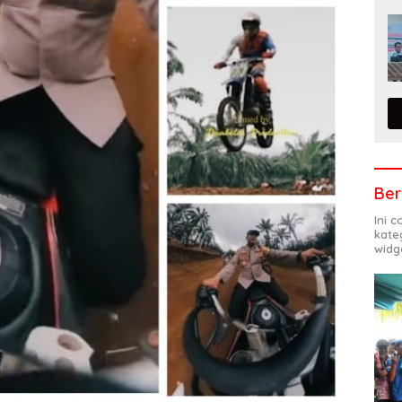
Ber
Ini 
kate
widg