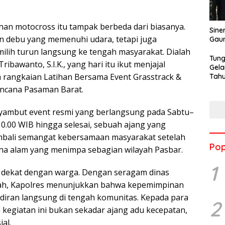
han motocross itu tampak berbeda dari biasanya.
Sine
n debu yang memenuhi udara, tetapi juga
Gau
lih turun langsung ke tengah masyarakat. Dialah
Tung
bawanto, S.I.K., yang hari itu ikut menjajal
Gela
am rangkaian Latihan Bersama Event Grasstrack &
Tahu
Jon
encana Pasaman Barat.
nyambut event resmi yang berlangsung pada Sabtu–
0.00 WIB hingga selesai, sebuah ajang yang
ali semangat kebersamaan masyarakat setelah
Pop
ana alam yang menimpa sebagian wilayah Pasbar.
1
 dekat dengan warga. Dengan seragam dinas
nah, Kapolres menunjukkan bahwa kepemimpinan
hadiran langsung di tengah komunitas. Kepada para
2
egiatan ini bukan sekadar ajang adu kecepatan,
al.