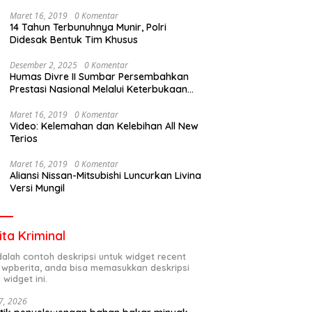
Maret 16, 2019
0 Komentar
14 Tahun Terbunuhnya Munir, Polri
Didesak Bentuk Tim Khusus
Desember 2, 2025
0 Komentar
Humas Divre II Sumbar Persembahkan
Prestasi Nasional Melalui Keterbukaan
Informasi
Maret 16, 2019
0 Komentar
Video: Kelemahan dan Kelebihan All New
Terios
Maret 16, 2019
0 Komentar
Aliansi Nissan-Mitsubishi Luncurkan Livina
Versi Mungil
ita Kriminal
adalah contoh deskripsi untuk widget recent
 wpberita, anda bisa memasukkan deskripsi
 widget ini.
7, 2026