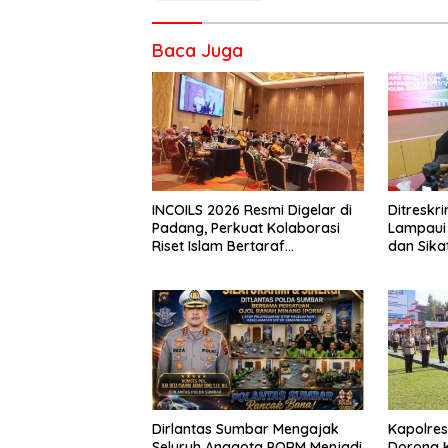
Baca Juga
INCOILS 2026 Resmi Digelar di
Ditresk
Padang, Perkuat Kolaborasi
Lampaui 
Riset Islam Bertaraf
dan Sika
Internasional
Catat Ha
Dirlantas Sumbar Mengajak
Kapolre
Seluruh Anggota PORM Menjadi
Dorong 