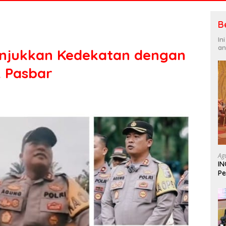
B
In
an
njukkan Kedekatan dengan
k Pasbar
Ag
IN
Pe
In