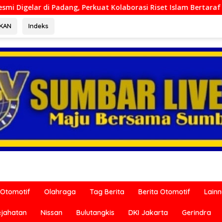
 Kolaborasi Riset Islam Bertaraf Internasional
Ditresk
RKAN
Indeks
Otomotif
Olahraga
Tag Berita
Berita Otomotif
Lain
ejahatan
Nissan
Bulutangkis
DKI Jakarta
Gerindra