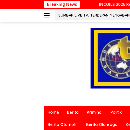
Langsung
INCOILS 2026 Resmi Digelar di Padang, Perkuat
Breaking News
ke
konten
SUMBAR LIVE TV, TERDEPAN MENGABA
Berita
terkini
Home
Berita
Kriminal
Politik
dari
berbagai
Berita Otomotif
Berita Olahraga
K
sumber