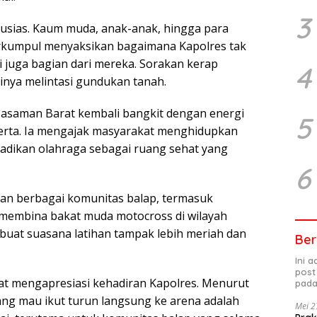
3
tusias. Kaum muda, anak-anak, hingga para
rkumpul menyaksikan bagaimana Kapolres tak
i juga bagian dari mereka. Sorakan kerap
4
inya melintasi gundukan tanah.
n Pasaman Barat kembali bangkit dengan energi
5
eserta. Ia mengajak masyarakat menghidupkan
adikan olahraga sebagai ruang sehat yang
6
ngan berbagai komunitas balap, termasuk
f membina bakat muda motocross di wilayah
buat suasana latihan tampak lebih meriah dan
Ber
Ini 
post
gat mengapresiasi kehadiran Kapolres. Menurut
pada
ng mau ikut turun langsung ke arena adalah
Mei 2