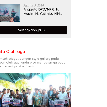
Singgalang 2026 Catat
Hasil Maksimal
Agustus 5, 2026
Anggota DPD/MPRI, H.
Muslim M. Yatim,Lc. MM,
Mengapresiasi Relawan
KSB Kota Padang salah
satu garda terdepan
Selengkapnya
dalam Bencana
ita Olahraga
contoh widget dengan style gallery pada
gori olahraga, anda bisa mengaturnya pada
et recent post wpberita.