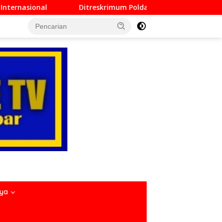
rimum Polda Sumbar Lampaui Target, Operasi Pekat dan Sikat S
nya