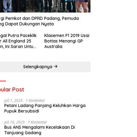
rgi Pemkot dan DPRD Padang, Pemuda
ng Dapat Dukungan Nyata
gal Putra Paceklik
Klasemen F1 2019 Usai
r All England 25
Bottas Menangi GP
n, Ini Saran Untuk
Australia
atan dkk
Selengkapnya
ular Post
Juli 1, 2025
1 Komentar
Petani Ladang Panjang Keluhkan Harga
Pupuk Bersubsidi
Juli 16, 2025
1 Komentar
Bus ANS Mengalami Kecelakaan Di
Tanjuang Gadang