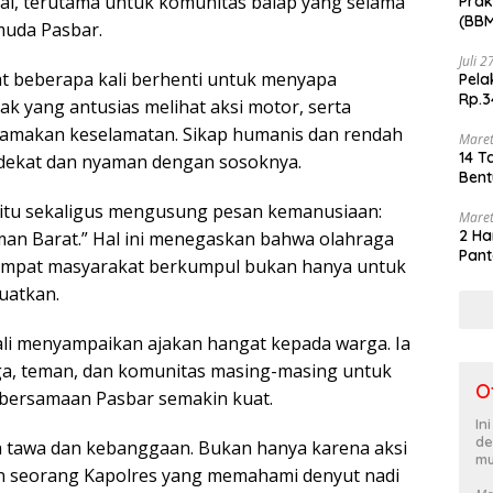
ai, terutama untuk komunitas balap yang selama
Prak
(BBM
muda Pasbar.
akhi
Juli 
hat beberapa kali berhenti untuk menyapa
Pela
Rp.3
 yang antusias melihat aksi motor, serta
amakan keselamatan. Sikap humanis dan rendah
Maret
14 T
 dekat dan nyaman dengan sosoknya.
Bent
 itu sekaligus mengusung pesan kemanusiaan:
Maret
2 Ha
man Barat.” Hal ini menegaskan bahwa olahraga
Pant
, tempat masyarakat berkumpul bukan hanya untuk
uatkan.
ali menyampaikan ajakan hangat kepada warga. Ia
a, teman, dan komunitas masing-masing untuk
O
ebersamaan Pasbar semakin kuat.
In
de
h tawa dan kebanggaan. Bukan hanya karena aksi
mu
ran seorang Kapolres yang memahami denyut nadi