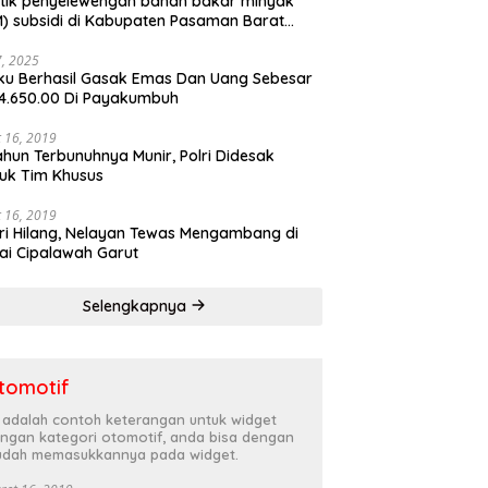
tik penyelewengan bahan bakar minyak
) subsidi di Kabupaten Pasaman Barat
rnya terbongkar
27, 2025
ku Berhasil Gasak Emas Dan Uang Sebesar
4.650.00 Di Payakumbuh
 16, 2019
ahun Terbunuhnya Munir, Polri Didesak
uk Tim Khusus
 16, 2019
ri Hilang, Nelayan Tewas Mengambang di
ai Cipalawah Garut
Selengkapnya
tomotif
i adalah contoh keterangan untuk widget
ngan kategori otomotif, anda bisa dengan
dah memasukkannya pada widget.