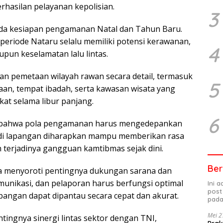
rhasilan pelayanan kepolisian.
3
pada kesiapan pengamanan Natal dan Tahun Baru.
eriode Nataru selalu memiliki potensi kerawanan,
4
upun keselamatan lalu lintas.
an pemetaan wilayah rawan secara detail, termasuk
5
jaan, tempat ibadah, serta kawasan wisata yang
kat selama libur panjang.
6
bahwa pola pengamanan harus mengedepankan
 di lapangan diharapkan mampu memberikan rasa
terjadinya gangguan kamtibmas sejak dini.
Ber
uga menyoroti pentingnya dukungan sarana dan
unikasi, dan pelaporan harus berfungsi optimal
Ini 
post
apangan dapat dipantau secara cepat dan akurat.
pada
Mei 2
ingnya sinergi lintas sektor dengan TNI,