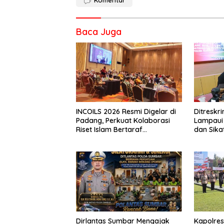
Komentar
Baca Juga
INCOILS 2026 Resmi Digelar di
Ditresk
Padang, Perkuat Kolaborasi
Lampaui 
Riset Islam Bertaraf
dan Sika
Internasional
Catat Ha
Dirlantas Sumbar Mengajak
Kapolre