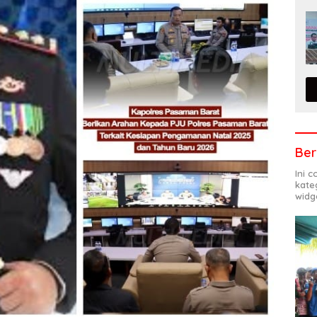
Ber
Ini 
kate
widg