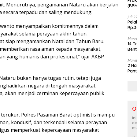
Prak
kait. Menurutnya, pengamanan Nataru akan berjalan
(BBM
akhi
a secara terpadu dan saling mendukung.
Juli 
Pela
awanto menyampaikan komitmennya dalam
Rp.3
arakat selama perayaan akhir tahun.
Maret
at siap mengamankan Natal dan Tahun Baru.
14 T
k memberikan rasa aman kepada masyarakat,
Bent
n yang humanis dan profesional,” ujar AKBP
Maret
2 Ha
Pant
aru bukan hanya tugas rutin, tetapi juga
nghadirkan negara di tengah masyarakat.
, akan menjadi cerminan kepercayaan publik
O
terukur, Polres Pasaman Barat optimistis mampu
In
an, kondusif, dan terkendali selama perayaan
de
mu
aligus memperkuat kepercayaan masyarakat