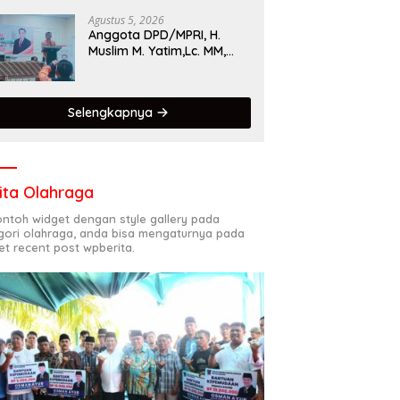
Singgalang 2026 Catat
Hasil Maksimal
Agustus 5, 2026
Anggota DPD/MPRI, H.
Muslim M. Yatim,Lc. MM,
Mengapresiasi Relawan
KSB Kota Padang salah
satu garda terdepan
Selengkapnya
dalam Bencana
ita Olahraga
contoh widget dengan style gallery pada
gori olahraga, anda bisa mengaturnya pada
et recent post wpberita.