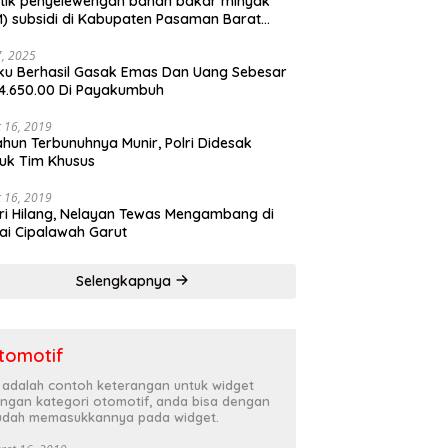
tik penyelewengan bahan bakar minyak
) subsidi di Kabupaten Pasaman Barat
rnya terbongkar
27, 2025
ku Berhasil Gasak Emas Dan Uang Sebesar
4.650.00 Di Payakumbuh
 16, 2019
ahun Terbunuhnya Munir, Polri Didesak
uk Tim Khusus
 16, 2019
ri Hilang, Nelayan Tewas Mengambang di
ai Cipalawah Garut
Selengkapnya
tomotif
i adalah contoh keterangan untuk widget
ngan kategori otomotif, anda bisa dengan
dah memasukkannya pada widget.