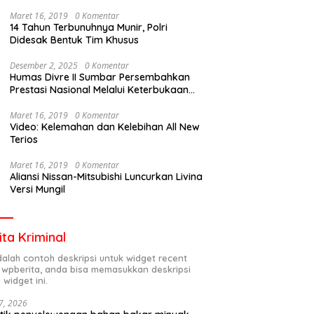
Maret 16, 2019
0 Komentar
14 Tahun Terbunuhnya Munir, Polri
Didesak Bentuk Tim Khusus
Desember 2, 2025
0 Komentar
Humas Divre II Sumbar Persembahkan
Prestasi Nasional Melalui Keterbukaan
Informasi
Maret 16, 2019
0 Komentar
Video: Kelemahan dan Kelebihan All New
Terios
Maret 16, 2019
0 Komentar
Aliansi Nissan-Mitsubishi Luncurkan Livina
Versi Mungil
ita Kriminal
adalah contoh deskripsi untuk widget recent
 wpberita, anda bisa memasukkan deskripsi
 widget ini.
7, 2026