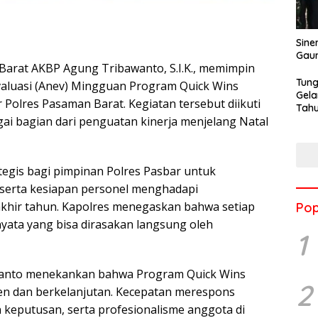
Sine
Gau
rat AKBP Agung Tribawanto, S.I.K., memimpin
Tung
aluasi (Anev) Mingguan Program Quick Wins
Gela
 Polres Pasaman Barat. Kegiatan tersebut diikuti
Tahu
gai bagian dari penguatan kinerja menjelang Natal
Jon
tegis bagi pimpinan Polres Pasbar untuk
 serta kesiapan personel menghadapi
akhir tahun. Kapolres menegaskan bahwa setiap
Pop
yata yang bisa dirasakan langsung oleh
1
anto menekankan bahwa Program Quick Wins
2
sten dan berkelanjutan. Kecepatan merespons
 keputusan, serta profesionalisme anggota di