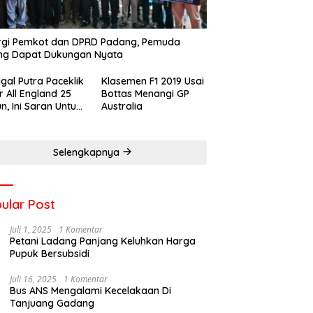
rgi Pemkot dan DPRD Padang, Pemuda
ng Dapat Dukungan Nyata
gal Putra Paceklik
Klasemen F1 2019 Usai
r All England 25
Bottas Menangi GP
n, Ini Saran Untuk
Australia
atan dkk
Selengkapnya
ular Post
Juli 1, 2025
1 Komentar
Petani Ladang Panjang Keluhkan Harga
Pupuk Bersubsidi
Juli 16, 2025
1 Komentar
Bus ANS Mengalami Kecelakaan Di
Tanjuang Gadang