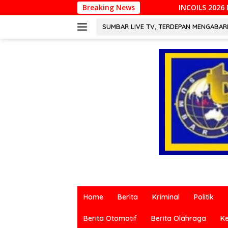
Langsung
INCOILS 2026 Resmi Digelar di Padang, Perku
Breaking News
ke
konten
SUMBAR LIVE TV, TERDEPAN MENGABA
Berita
terkini
Home
Berita
Kriminal
Politik
dari
berbagai
Berita Otomotif
Berita Olahraga
K
sumber