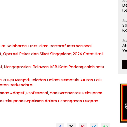
Ma
De
Ke
Ma
So
Ka
Ma
Al
at Kolaborasi Riset Islam Bertaraf Internasional
Ve
 Operasi Pekat dan Sikat Singgalang 2026 Catat Hasil
MM, Mengapresiasi Relawan KSB Kota Padang salah satu
a PORM Menjadi Teladan Dalam Mematuhi Aturan Lalu
matan Berkendara
an Adaptif, Profesional, dan Berorientasi Pelayanan
n Pelayanan Kepolisian dalam Penanganan Dugaan