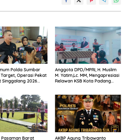
rimum Polda Sumbar
Anggota DPD/MPRI, H. Muslim
Target, Operasi Pekat
M. Yatim,Lc. MM, Mengapresiasi
t Singgalang 2026
Relawan KSB Kota Padang
sil Maksimal
salah satu garda terdepan
dalam Bencana
s Pasaman Barat
AKBP Agung Tribawanto