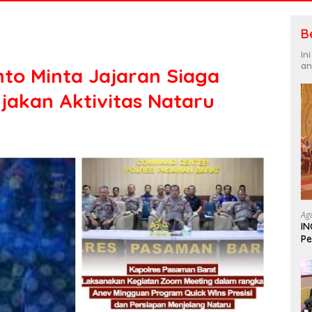
B
In
an
to Minta Jajaran Siaga
akan Aktivitas Nataru
Ag
IN
Pe
In