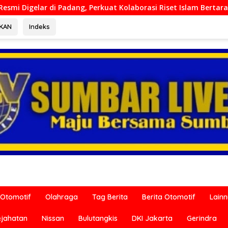
at Kolaborasi Riset Islam Bertaraf Internasional
Ditres
RKAN
Indeks
Otomotif
Olahraga
Tag Berita
Berita Otomotif
Lain
ejahatan
Nissan
Bulutangkis
DKI Jakarta
Gerindra