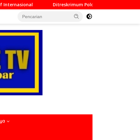
krimum Polda Sumbar Lampaui Target, Operasi Pekat dan Sikat
nya