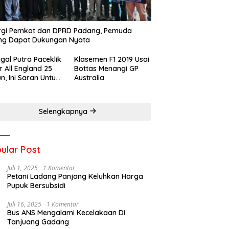
rgi Pemkot dan DPRD Padang, Pemuda
ng Dapat Dukungan Nyata
gal Putra Paceklik
Klasemen F1 2019 Usai
r All England 25
Bottas Menangi GP
n, Ini Saran Untuk
Australia
atan dkk
Selengkapnya
ular Post
Juli 1, 2025
1 Komentar
Petani Ladang Panjang Keluhkan Harga
Pupuk Bersubsidi
Juli 16, 2025
1 Komentar
Bus ANS Mengalami Kecelakaan Di
Tanjuang Gadang