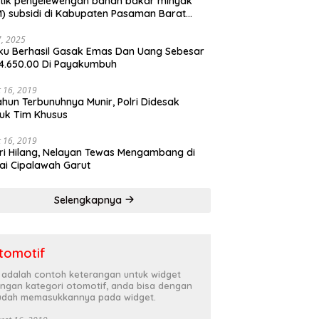
tik penyelewengan bahan bakar minyak
) subsidi di Kabupaten Pasaman Barat
rnya terbongkar
27, 2025
ku Berhasil Gasak Emas Dan Uang Sebesar
4.650.00 Di Payakumbuh
 16, 2019
ahun Terbunuhnya Munir, Polri Didesak
uk Tim Khusus
 16, 2019
ri Hilang, Nelayan Tewas Mengambang di
ai Cipalawah Garut
Selengkapnya
tomotif
i adalah contoh keterangan untuk widget
ngan kategori otomotif, anda bisa dengan
dah memasukkannya pada widget.