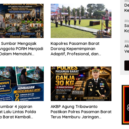
Ma
De
Ke
Ma
So
Ka
Ma
s Sumbar Mengajak
Kapolres Pasaman Barat
Al
Anggota PORM Menjadi
Dorong Kepemimpinan
Ve
 Dalam Mematuhi
Adaptif, Profesional, dan
alu
Berorientasi Pelayanan
Menggunakan
kapan Keselamatan
ara
Sumbar 4 jajaran
AKBP Agung Tribawanto
t Lalu Lintas Polda
Pastikan Polres Pasaman Barat
a Barat Kembali
Terus Memburu Jaringan
 Masyarakat Lewat
Narkotika hingga ke Akarnya
n Ngobras