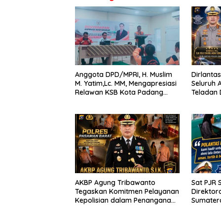
Anggota DPD/MPRI, H. Muslim
Dirlanta
M. Yatim,Lc. MM, Mengapresiasi
Seluruh 
Relawan KSB Kota Padang
Teladan
salah satu garda terdepan
Aturan L
dalam Bencana
Lintas,
Perleng
Berkend
AKBP Agung Tribawanto
Sat PJR 
Tegaskan Komitmen Pelayanan
Direktora
Kepolisian dalam Penanganan
Sumater
Dugaan Pencurian di
Menyapa
Kecamatan Pasaman
Kegiata