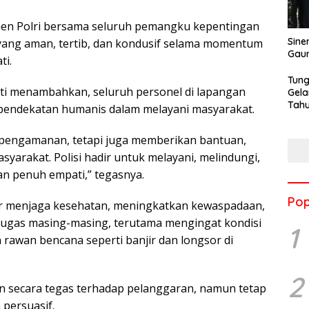
men Polri bersama seluruh pemangku kepentingan
Sine
yang aman, tertib, dan kondusif selama momentum
Gau
ti.
Tung
i menambahkan, seluruh personel di lapangan
Gela
Tahu
pendekatan humanis dalam melayani masyarakat.
Jon
 pengamanan, tetapi juga memberikan bantuan,
arakat. Polisi hadir untuk melayani, melindungi,
n penuh empati,” tegasnya.
Pop
ar menjaga kesehatan, meningkatkan kewaspadaan,
 tugas masing-masing, terutama mengingat kondisi
1
 rawan bencana seperti banjir dan longsor di
2
 secara tegas terhadap pelanggaran, namun tetap
persuasif.