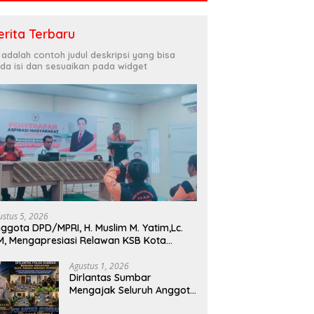
erita Terbaru
i adalah contoh judul deskripsi yang bisa
da isi dan sesuaikan pada widget
ustus 5, 2026
ggota DPD/MPRI, H. Muslim M. Yatim,Lc.
, Mengapresiasi Relawan KSB Kota
dang salah satu garda terdepan dalam
encana
Agustus 1, 2026
Dirlantas Sumbar
Mengajak Seluruh Anggota
PORM Menjadi Teladan