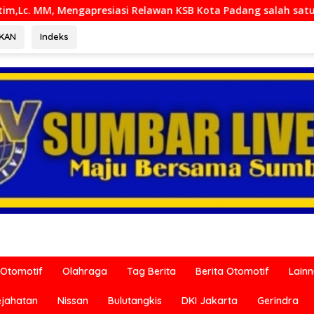
si Relawan KSB Kota Padang salah satu garda terdepan dalam
RKAN
Indeks
Otomotif
Olahraga
Tag Berita
Berita Otomotif
Lain
ejahatan
Nissan
Bulutangkis
DKI Jakarta
Gerindra