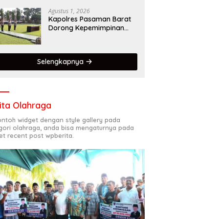
Dalam Mematuhi Aturan
Lalu Lintas,Menggunakan
Agustus 1, 2026
Perlengkapan
Kapolres Pasaman Barat
Keselamatan Berkendara
Dorong Kepemimpinan
Adaptif, Profesional, dan
Berorientasi Pelayanan
Selengkapnya
ita Olahraga
contoh widget dengan style gallery pada
gori olahraga, anda bisa mengaturnya pada
et recent post wpberita.