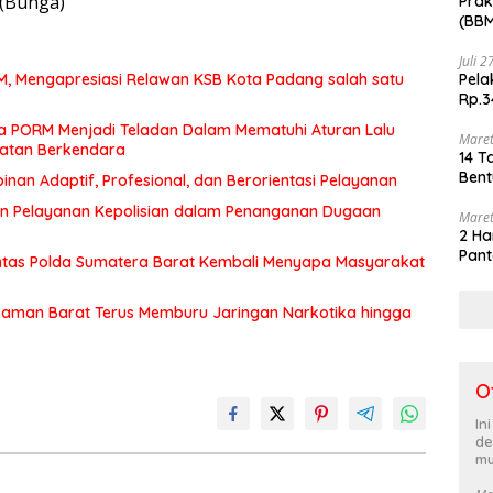
.(Bunga)
Prak
(BBM
akhi
Juli 
Pela
MM, Mengapresiasi Relawan KSB Kota Padang salah satu
Rp.3
a PORM Menjadi Teladan Dalam Mematuhi Aturan Lalu
Maret
matan Berkendara
14 T
Bent
an Adaptif, Profesional, dan Berorientasi Pelayanan
n Pelayanan Kepolisian dalam Penanganan Dugaan
Maret
2 Ha
Pant
Lintas Polda Sumatera Barat Kembali Menyapa Masyarakat
saman Barat Terus Memburu Jaringan Narkotika hingga
O
In
de
mu