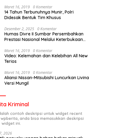
Maret 16, 2019
0 Komentar
14 Tahun Terbunuhnya Munir, Polri
Didesak Bentuk Tim Khusus
Desember 2, 2025
0 Komentar
Humas Divre II Sumbar Persembahkan
Prestasi Nasional Melalui Keterbukaan
Informasi
Maret 16, 2019
0 Komentar
Video: Kelemahan dan Kelebihan All New
Terios
Maret 16, 2019
0 Komentar
Aliansi Nissan-Mitsubishi Luncurkan Livina
Versi Mungil
ita Kriminal
adalah contoh deskripsi untuk widget recent
 wpberita, anda bisa memasukkan deskripsi
 widget ini.
7, 2026