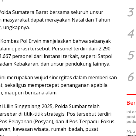
3
, Polda Sumatera Barat bersama seluruh unsur
n masyarakat dapat merayakan Natal dan Tahun
, ungkapnya.
4
r Kombes Pol Erwin menjelaskan bahwa sebanyak
am operasi tersebut. Personel terdiri dari 2.290
5
.667 personel dari instansi terkait, seperti Satpol
madam Kebakaran, dan unsur pendukung lainnya.
6
r ini merupakan wujud sinergitas dalam memberikan
t, sekaligus mempercepat penanganan apabila
n, maupun bencana alam.
Ber
Lilin Singgalang 2025, Polda Sumbar telah
Ini 
bar di titik-titik strategis. Pos tersebut terdiri
post
Pos Pelayanan (Posyan), dan 4 Pos Terpadu. Fokus
pada
rawan, kawasan wisata, rumah ibadah, pusat
Mei 2