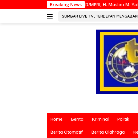
Langsung
Anggota DPD/MPRI, H. Muslim M. Yatim,Lc. MM, Mengapresia
Breaking News
ke
konten
SUMBAR LIVE TV, TERDEPAN MENGABA
Berita
terkini
Home
Berita
Kriminal
Politik
dari
berbagai
Berita Otomotif
Berita Olahraga
K
sumber