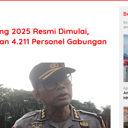
B
In
an
ang 2025 Resmi Dimulai,
an 4.211 Personel Gabungan
Ag
An
MM
Pa
B