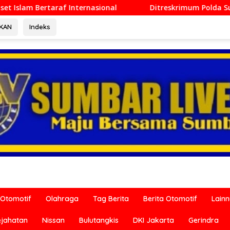
sional
Ditreskrimum Polda Sumbar Lampaui Target, Ope
RKAN
Indeks
Otomotif
Olahraga
Tag Berita
Berita Otomotif
Lain
ejahatan
Nissan
Bulutangkis
DKI Jakarta
Gerindra