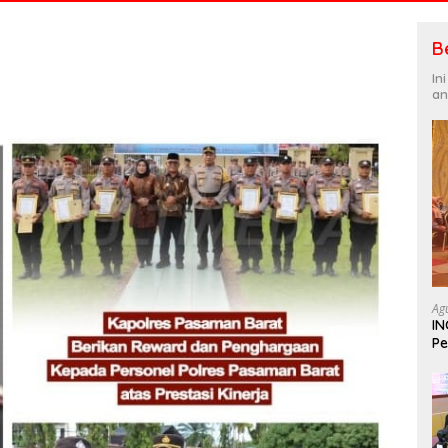
B
In
an
Ag
IN
Pe
In