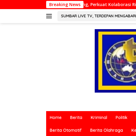
Langsung
elar di Padang, Perkuat Kolaborasi Riset Islam Bertaraf Interna
Breaking News
ke
konten
SUMBAR LIVE TV, TERDEPAN MENGABA
Berita
terkini
Home
Berita
Kriminal
Politik
dari
berbagai
Berita Otomotif
Berita Olahraga
K
sumber