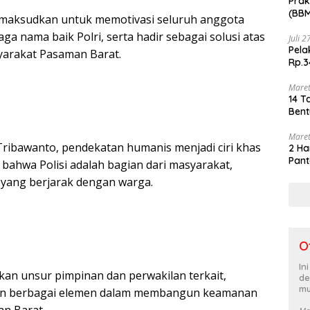
Prak
(BBM
dimaksudkan untuk memotivasi seluruh anggota
akhi
ga nama baik Polri, serta hadir sebagai solusi atas
Juli 
Pela
yarakat Pasaman Barat.
Rp.3
Maret
14 T
Bent
Maret
ibawanto, pendekatan humanis menjadi ciri khas
2 Ha
Pant
 bahwa Polisi adalah bagian dari masyarakat,
yang berjarak dengan warga.
O
In
kan unsur pimpinan dan perwakilan terkait,
de
mu
 dan berbagai elemen dalam membangun keamanan