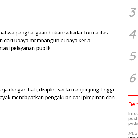
3
4
ahwa penghargaan bukan sekadar formalitas
an dari upaya membangun budaya kerja
ntasi pelayanan publik.
5
6
ja dengan hati, disiplin, serta menjunjung tinggi
a, layak mendapatkan pengakuan dari pimpinan dan
Ber
Ini 
post
pada
Mei 2