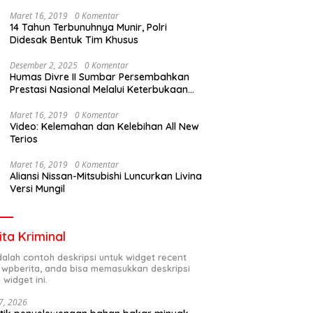
Maret 16, 2019
0 Komentar
14 Tahun Terbunuhnya Munir, Polri
Didesak Bentuk Tim Khusus
Desember 2, 2025
0 Komentar
Humas Divre II Sumbar Persembahkan
Prestasi Nasional Melalui Keterbukaan
Informasi
Maret 16, 2019
0 Komentar
Video: Kelemahan dan Kelebihan All New
Terios
Maret 16, 2019
0 Komentar
Aliansi Nissan-Mitsubishi Luncurkan Livina
Versi Mungil
ita Kriminal
adalah contoh deskripsi untuk widget recent
 wpberita, anda bisa memasukkan deskripsi
 widget ini.
7, 2026