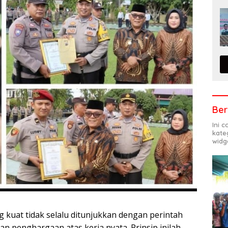
Ber
Ini 
kate
widg
uat tidak selalu ditunjukkan dengan perintah
an penghargaan atas kerja nyata. Prinsip inilah