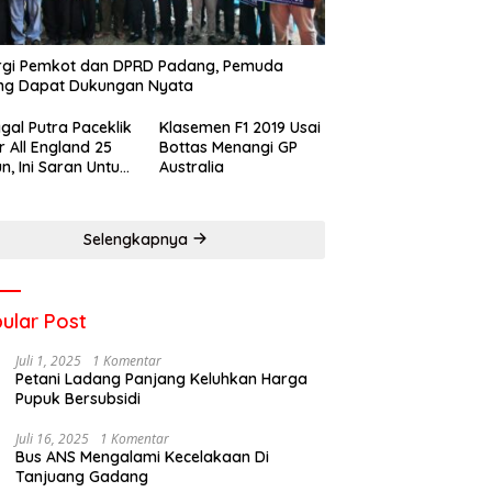
rgi Pemkot dan DPRD Padang, Pemuda
ng Dapat Dukungan Nyata
gal Putra Paceklik
Klasemen F1 2019 Usai
r All England 25
Bottas Menangi GP
n, Ini Saran Untuk
Australia
atan dkk
Selengkapnya
ular Post
Juli 1, 2025
1 Komentar
Petani Ladang Panjang Keluhkan Harga
Pupuk Bersubsidi
Juli 16, 2025
1 Komentar
Bus ANS Mengalami Kecelakaan Di
Tanjuang Gadang