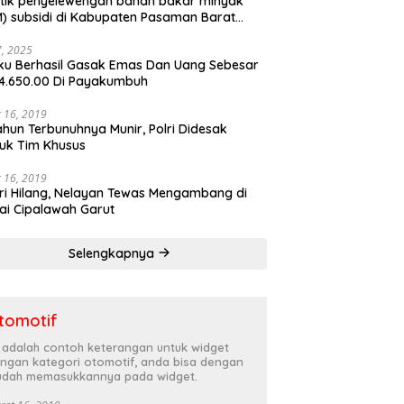
tik penyelewengan bahan bakar minyak
) subsidi di Kabupaten Pasaman Barat
rnya terbongkar
27, 2025
ku Berhasil Gasak Emas Dan Uang Sebesar
4.650.00 Di Payakumbuh
 16, 2019
ahun Terbunuhnya Munir, Polri Didesak
uk Tim Khusus
 16, 2019
ri Hilang, Nelayan Tewas Mengambang di
ai Cipalawah Garut
Selengkapnya
tomotif
i adalah contoh keterangan untuk widget
ngan kategori otomotif, anda bisa dengan
dah memasukkannya pada widget.