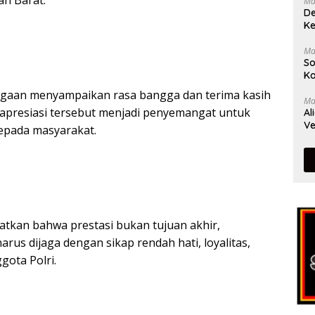
an Barat.
Ma
De
Ke
Ma
So
Ka
gaan menyampaikan rasa bangga dan terima kasih
Ma
 apresiasi tersebut menjadi penyemangat untuk
Al
Ve
epada masyarakat.
tkan bahwa prestasi bukan tujuan akhir,
rus dijaga dengan sikap rendah hati, loyalitas,
ota Polri.