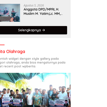
Singgalang 2026 Catat
Hasil Maksimal
Agustus 5, 2026
Anggota DPD/MPRI, H.
Muslim M. Yatim,Lc. MM,
Mengapresiasi Relawan
KSB Kota Padang salah
satu garda terdepan
Selengkapnya
dalam Bencana
ita Olahraga
contoh widget dengan style gallery pada
gori olahraga, anda bisa mengaturnya pada
et recent post wpberita.