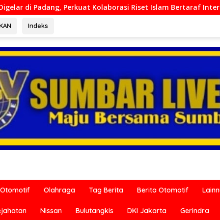
aborasi Riset Islam Bertaraf Internasional
Ditreskrimu
RKAN
Indeks
Otomotif
Olahraga
Tag Berita
Berita Otomotif
Lain
ejahatan
Nissan
Bulutangkis
DKI Jakarta
Gerindra