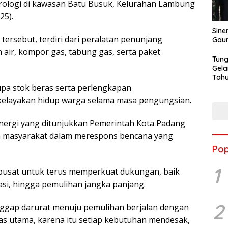
ologi di kawasan Batu Busuk, Kelurahan Lambung
25).
Sine
ersebut, terdiri dari peralatan penunjang
Gau
 air, kompor gas, tabung gas, serta paket
Tung
Gela
Tahu
Jon
rupa stok beras serta perlengkapan
 kelayakan hidup warga selama masa pengungsian.
inergi yang ditunjukkan Pemerintah Kota Padang
an masyarakat dalam merespons bencana yang
Pop
1
usat untuk terus memperkuat dukungan, baik
si, hingga pemulihan jangka panjang.
2
anggap darurat menuju pemulihan berjalan dengan
tas utama, karena itu setiap kebutuhan mendesak,