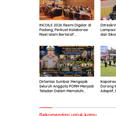
INCOILS 2026 Resmi Digelar di
Ditresk
Padang, Perkuat Kolaborasi
Lampaui 
Riset Islam Bertaraf
dan Sika
Internasional
Catat Ha
Dirlantas Sumbar Mengajak
Kapolre
Seluruh Anggota PORM Menjadi
Dorong 
Teladan Dalam Mematuhi
Adaptif, 
Aturan Lalu
Berorien
Lintas,Menggunakan
Perlengkapan Keselamatan
Berkendara
Rekomendasi untuk kamu