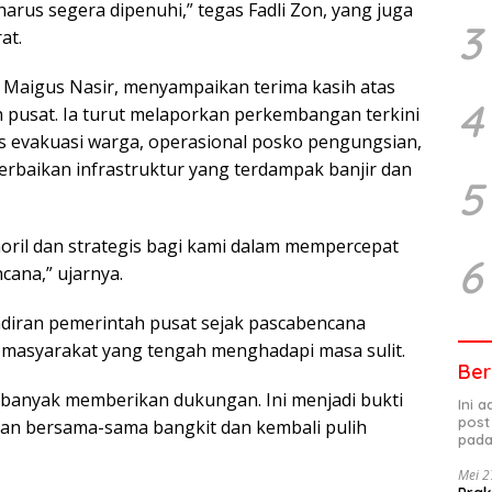
rus segera dipenuhi,” tegas Fadli Zon, yang juga
3
at.
, Maigus Nasir, menyampaikan terima kasih atas
4
 pusat. Ia turut melaporkan perkembangan terkini
s evakuasi warga, operasional posko pengungsian,
 perbaikan infrastruktur yang terdampak banjir dan
5
ril dan strategis bagi kami dalam mempercepat
6
ana,” ujarnya.
iran pemerintah pusat sejak pascabencana
asyarakat yang tengah menghadapi masa sulit.
Ber
h banyak memberikan dukungan. Ini menjadi bukti
Ini 
post
akan bersama-sama bangkit dan kembali pulih
pada
Mei 2