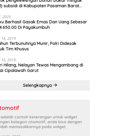
tik penyelewengan bahan bakar minyak
) subsidi di Kabupaten Pasaman Barat
rnya terbongkar
27, 2025
ku Berhasil Gasak Emas Dan Uang Sebesar
4.650.00 Di Payakumbuh
 16, 2019
ahun Terbunuhnya Munir, Polri Didesak
uk Tim Khusus
 16, 2019
ri Hilang, Nelayan Tewas Mengambang di
ai Cipalawah Garut
Selengkapnya
tomotif
i adalah contoh keterangan untuk widget
ngan kategori otomotif, anda bisa dengan
dah memasukkannya pada widget.