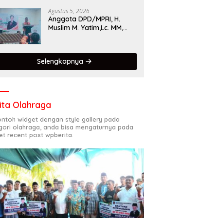
Singgalang 2026 Catat
Hasil Maksimal
Agustus 5, 2026
Anggota DPD/MPRI, H.
Muslim M. Yatim,Lc. MM,
Mengapresiasi Relawan
KSB Kota Padang salah
satu garda terdepan
Selengkapnya
dalam Bencana
ita Olahraga
contoh widget dengan style gallery pada
gori olahraga, anda bisa mengaturnya pada
et recent post wpberita.