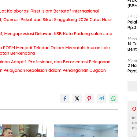
Prak
(BBM
at Kolaborasi Riset Islam Bertaraf Internasional
akhi
Juli 
 Operasi Pekat dan Sikat Singgalang 2026 Catat Hasil
Pela
Rp.3
MM, Mengapresiasi Relawan KSB Kota Padang salah satu
Maret
14 T
a PORM Menjadi Teladan Dalam Mematuhi Aturan Lalu
Bent
matan Berkendara
Maret
an Adaptif, Profesional, dan Berorientasi Pelayanan
2 Ha
n Pelayanan Kepolisian dalam Penanganan Dugaan
Pant
O
In
de
mu