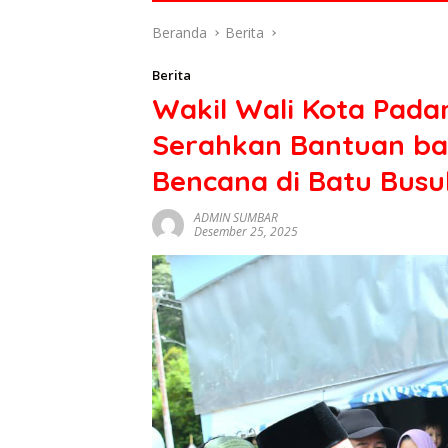
di
Beranda
Berita
indonesia
baik
Berita
dari
Wakil Wali Kota Pad
politik,
ekonomi
Serahkan Bantuan b
mapun
budaya
Bencana di Batu Busu
serta
berita
ADMIN SUMBAR
Desember 25, 2025
terbaru
lainnya
di
sumbar
tv
live