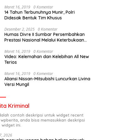
Maret 16, 2019
0 Komentar
14 Tahun Terbunuhnya Munir, Polri
Didesak Bentuk Tim Khusus
Desember 2, 2025
0 Komentar
Humas Divre II Sumbar Persembahkan
Prestasi Nasional Melalui Keterbukaan
Informasi
Maret 16, 2019
0 Komentar
Video: Kelemahan dan Kelebihan All New
Terios
Maret 16, 2019
0 Komentar
Aliansi Nissan-Mitsubishi Luncurkan Livina
Versi Mungil
ita Kriminal
adalah contoh deskripsi untuk widget recent
 wpberita, anda bisa memasukkan deskripsi
 widget ini.
7, 2026