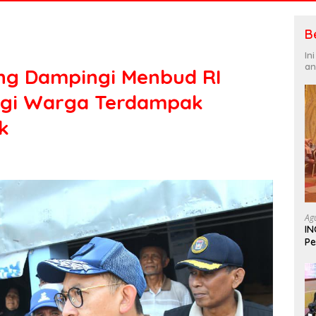
B
In
an
ang Dampingi Menbud RI
agi Warga Terdampak
k
Ag
IN
Pe
In