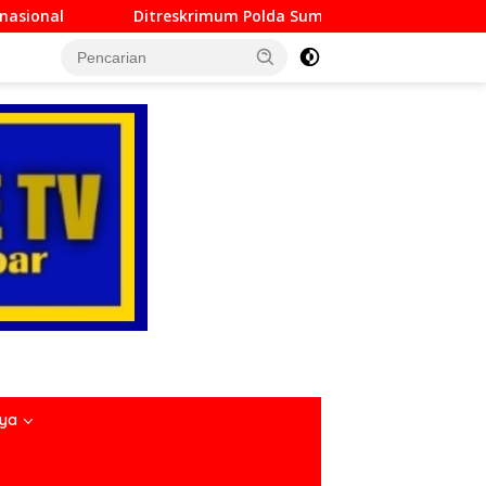
m Polda Sumbar Lampaui Target, Operasi Pekat dan Sikat Singg
nya