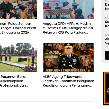
Ma
De
Ke
Ma
So
rimum Polda Sumbar
Anggota DPD/MPRI, H. Muslim
Ka
Target, Operasi Pekat
M. Yatim,Lc. MM, Mengapresiasi
t Singgalang 2026
Relawan KSB Kota Padang
Ma
sil Maksimal
salah satu garda terdepan
Al
dalam Bencana
Ve
s Pasaman Barat
AKBP Agung Tribawanto
Kepemimpinan
Tegaskan Komitmen Pelayanan
Profesional, dan
Kepolisian dalam Penanganan
tasi Pelayanan
Dugaan Pencurian di
Kecamatan Pasaman