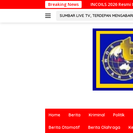
Langsung
INCOILS 2026 Resmi Digelar di Padang, Perkuat Kol
Breaking News
ke
konten
SUMBAR LIVE TV, TERDEPAN MENGABA
Berita
terkini
Home
Berita
Kriminal
Politik
dari
berbagai
Berita Otomotif
Berita Olahraga
K
sumber