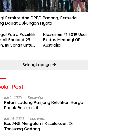
rgi Pemkot dan DPRD Padang, Pemuda
ng Dapat Dukungan Nyata
gal Putra Paceklik
Klasemen F1 2019 Usai
r All England 25
Bottas Menangi GP
n, Ini Saran Untuk
Australia
atan dkk
Selengkapnya
ular Post
Juli 1, 2025
1 Komentar
Petani Ladang Panjang Keluhkan Harga
Pupuk Bersubsidi
Juli 16, 2025
1 Komentar
Bus ANS Mengalami Kecelakaan Di
Tanjuang Gadang