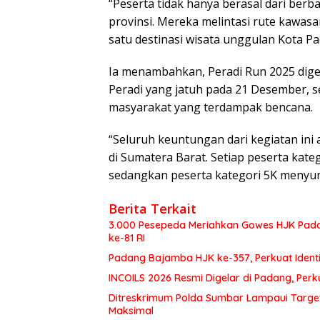
“Peserta tidak hanya berasal dari berba
provinsi. Mereka melintasi rute kawas
satu destinasi wisata unggulan Kota Pa
Ia menambahkan, Peradi Run 2025 digel
Peradi yang jatuh pada 21 Desember, s
masyarakat yang terdampak bencana.
“Seluruh keuntungan dari kegiatan in
di Sumatera Barat. Setiap peserta kat
sedangkan peserta kategori 5K menyu
Berita Terkait
3.000 Pesepeda Meriahkan Gowes HJK Pada
ke-81 RI
Padang Bajamba HJK ke-357, Perkuat Ident
INCOILS 2026 Resmi Digelar di Padang, Perku
Ditreskrimum Polda Sumbar Lampaui Target,
Maksimal