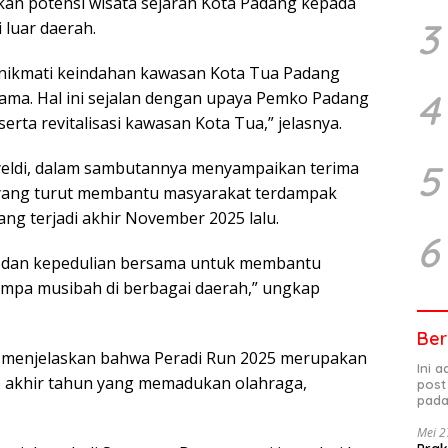
an potensi wisata sejarah Kota Padang kepada
3
 luar daerah.
menikmati keindahan kawasan Kota Tua Padang
4
ama. Hal ini sejalan dengan upaya Pemko Padang
ta revitalisasi kawasan Kota Tua,” jelasnya.
5
eldi, dalam sambutannya menyampaikan terima
5 yang turut membantu masyarakat terdampak
ng terjadi akhir November 2025 lalu.
6
as dan kepedulian bersama untuk membantu
impa musibah di berbagai daerah,” ungkap
Ber
, menjelaskan bahwa Peradi Run 2025 merupakan
Ini 
p akhir tahun yang memadukan olahraga,
post
pada
Mei 2