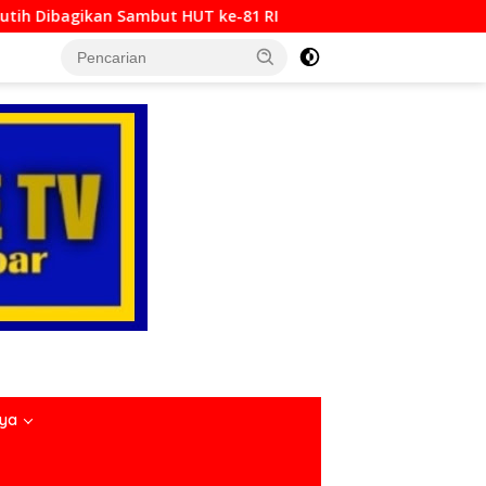
-81 RI
Padang Bajamba HJK ke-357, Perkuat Identitas
nya