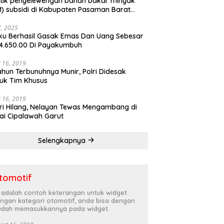
tik penyelewengan bahan bakar minyak
) subsidi di Kabupaten Pasaman Barat
rnya terbongkar
27, 2025
ku Berhasil Gasak Emas Dan Uang Sebesar
4.650.00 Di Payakumbuh
 16, 2019
ahun Terbunuhnya Munir, Polri Didesak
uk Tim Khusus
 16, 2019
ri Hilang, Nelayan Tewas Mengambang di
ai Cipalawah Garut
Selengkapnya
tomotif
i adalah contoh keterangan untuk widget
ngan kategori otomotif, anda bisa dengan
dah memasukkannya pada widget.