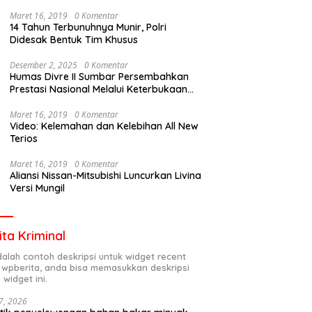
Maret 16, 2019
0 Komentar
14 Tahun Terbunuhnya Munir, Polri
Didesak Bentuk Tim Khusus
Desember 2, 2025
0 Komentar
Humas Divre II Sumbar Persembahkan
Prestasi Nasional Melalui Keterbukaan
Informasi
Maret 16, 2019
0 Komentar
Video: Kelemahan dan Kelebihan All New
Terios
Maret 16, 2019
0 Komentar
Aliansi Nissan-Mitsubishi Luncurkan Livina
Versi Mungil
ita Kriminal
adalah contoh deskripsi untuk widget recent
 wpberita, anda bisa memasukkan deskripsi
 widget ini.
7, 2026