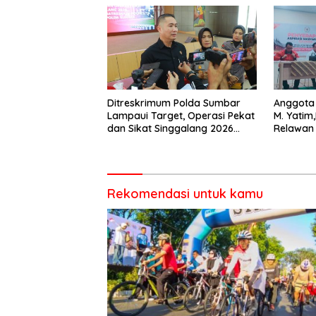
Ditreskrimum Polda Sumbar
Anggota 
Lampaui Target, Operasi Pekat
M. Yatim
dan Sikat Singgalang 2026
Relawan
Catat Hasil Maksimal
salah sa
dalam B
Rekomendasi untuk kamu