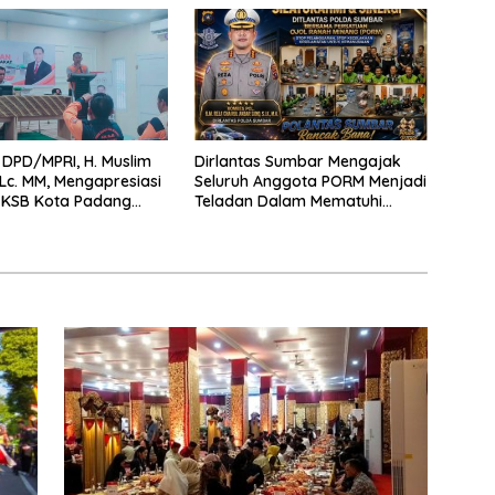
DPD/MPRI, H. Muslim
Dirlantas Sumbar Mengajak
,Lc. MM, Mengapresiasi
Seluruh Anggota PORM Menjadi
 KSB Kota Padang
Teladan Dalam Mematuhi
tu garda terdepan
Aturan Lalu
encana
Lintas,Menggunakan
Perlengkapan Keselamatan
Berkendara