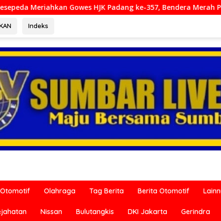
 Padang ke-357, Bendera Merah Putih Dibagikan Sambut HUT ke
RKAN
Indeks
Otomotif
Olahraga
Tag Berita
Berita Otomotif
Lain
ejahatan
Nissan
Bulutangkis
DKI Jakarta
Gerindra