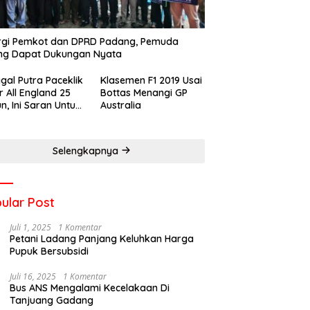
rgi Pemkot dan DPRD Padang, Pemuda
ng Dapat Dukungan Nyata
gal Putra Paceklik
Klasemen F1 2019 Usai
r All England 25
Bottas Menangi GP
n, Ini Saran Untuk
Australia
atan dkk
Selengkapnya
ular Post
Juli 1, 2025
1 Komentar
Petani Ladang Panjang Keluhkan Harga
Pupuk Bersubsidi
Juli 16, 2025
1 Komentar
Bus ANS Mengalami Kecelakaan Di
Tanjuang Gadang