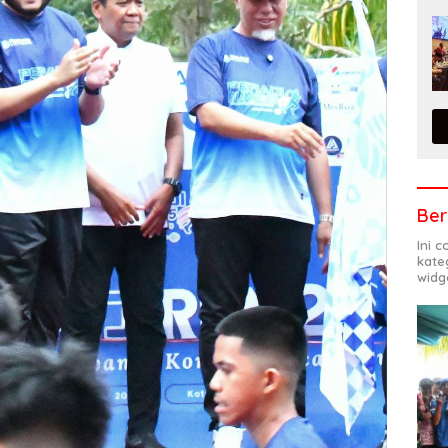
Ber
Ini 
kate
widg