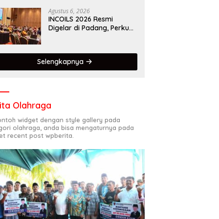
Kota Gastronomi Dunia
Agustus 6, 2026
INCOILS 2026 Resmi
Digelar di Padang, Perkuat
Kolaborasi Riset Islam
Bertaraf Internasional
Selengkapnya
ita Olahraga
contoh widget dengan style gallery pada
gori olahraga, anda bisa mengaturnya pada
et recent post wpberita.