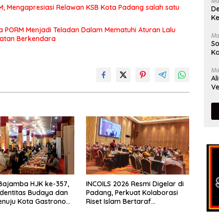
Ma
MM, Mengapresiasi Relawan KSB Kota Padang salah satu
De
Ke
a PORM Menjadi Teladan Dalam Mematuhi Aturan Lalu
Ma
matan Berkendara
So
Ka
Ma
Al
Ve
Bajamba HJK ke-357,
INCOILS 2026 Resmi Digelar di
Identitas Budaya dan
Padang, Perkuat Kolaborasi
enuju Kota Gastronomi
Riset Islam Bertaraf
Internasional