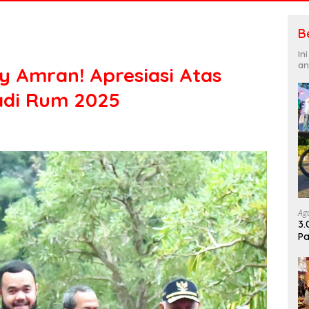
B
In
an
y Amran! Apresiasi Atas
adi Rum 2025
Ag
3.
Pa
Di