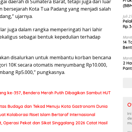
Prak
gai daerah di Sumatera Barat, tetapi juga dari luar
(BBM
an bersejarah Kota Tua Padang yang menjadi salah
akhi
dang,” ujarnya.
Juli 
Pela
Rp.3
ar juga dalam rangka memperingati hari lahir
ekaligus sebagai bentuk kepedulian terhadap
Maret
14 T
Bent
i akan disalurkan untuk membantu korban bencana
Maret
2 Ha
egori 10K secara otomatis menyumbang Rp10.000,
Pant
mbang Rp5.000,” pungkasnya.
ng ke-357, Bendera Merah Putih Dibagikan Sambut HUT
O
itas Budaya dan Tekad Menuju Kota Gastronomi Dunia
In
at Kolaborasi Riset Islam Bertaraf Internasional
de
 Operasi Pekat dan Sikat Singgalang 2026 Catat Hasil
mu