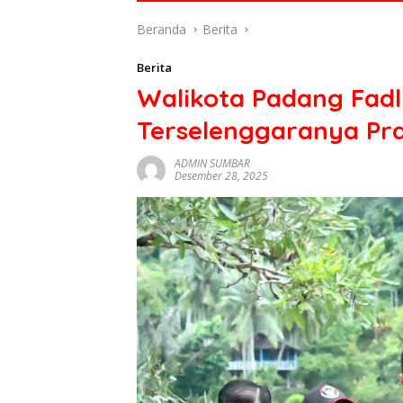
di
Beranda
Berita
indonesia
baik
Berita
dari
Walikota Padang Fadl
politik,
ekonomi
Terselenggaranya Pr
mapun
budaya
ADMIN SUMBAR
serta
Desember 28, 2025
berita
terbaru
lainnya
di
sumbar
tv
live