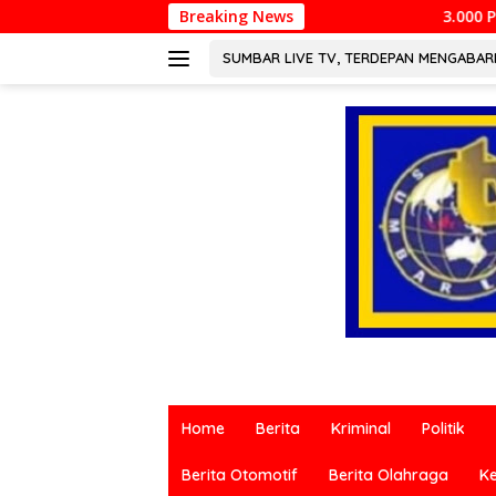
Langsung
Breaking News
3.000 Pesepeda Meriahkan Gowes HJK
ke
konten
SUMBAR LIVE TV, TERDEPAN MENGABA
Berita
terkini
Home
Berita
Kriminal
Politik
dari
berbagai
Berita Otomotif
Berita Olahraga
K
sumber