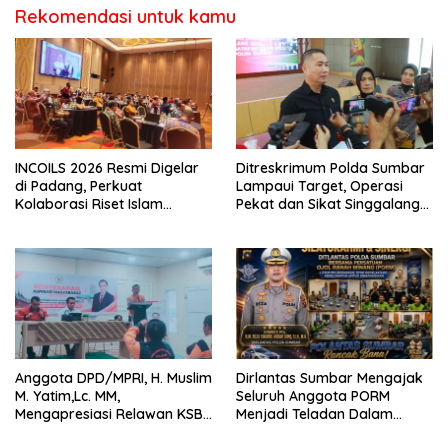
Rekomendasi untuk kamu
INCOILS 2026 Resmi Digelar
Ditreskrimum Polda Sumbar
di Padang, Perkuat
Lampaui Target, Operasi
Kolaborasi Riset Islam
Pekat dan Sikat Singgalang
Bertaraf Internasional
2026 Catat Hasil Maksimal
Anggota DPD/MPRI, H. Muslim
Dirlantas Sumbar Mengajak
M. Yatim,Lc. MM,
Seluruh Anggota PORM
Mengapresiasi Relawan KSB
Menjadi Teladan Dalam
Kota Padang salah satu
Mematuhi Aturan Lalu