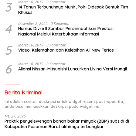
3
Maret 16, 2019
0 Komentar
14 Tahun Terbunuhnya Munir, Polri Didesak Bentuk Tim
Khusus
4
Desember 2, 2025
0 Komentar
Humas Divre II Sumbar Persembahkan Prestasi
Nasional Melalui Keterbukaan Informasi
5
Maret 16, 2019
0 Komentar
Video: Kelemahan dan Kelebihan All New Terios
6
Maret 16, 2019
0 Komentar
Aliansi Nissan-Mitsubishi Luncurkan Livina Versi Mungil
Berita Kriminal
Ini adalah contoh deskripsi untuk widget recent post wpberita,
anda bisa memasukkan deskripsi pada widget ini.
Mei 27, 2026
Praktik penyelewengan bahan bakar minyak (BBM) subsidi di
Kabupaten Pasaman Barat akhirnya terbongkar