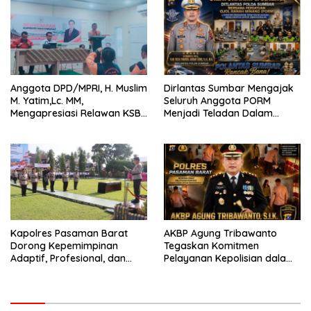
Anggota DPD/MPRI, H. Muslim
Dirlantas Sumbar Mengajak
M. Yatim,Lc. MM,
Seluruh Anggota PORM
Mengapresiasi Relawan KSB
Menjadi Teladan Dalam
Kota Padang salah satu
Mematuhi Aturan Lalu
garda terdepan dalam
Lintas,Menggunakan
Bencana
Perlengkapan Keselamatan
Berkendara
Kapolres Pasaman Barat
AKBP Agung Tribawanto
Dorong Kepemimpinan
Tegaskan Komitmen
Adaptif, Profesional, dan
Pelayanan Kepolisian dalam
Berorientasi Pelayanan
Penanganan Dugaan
Pencurian di Kecamatan
Pasaman