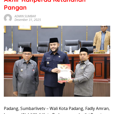
sumbar
Pangan
tv
live
ADMIN SUMBAR
Desember 31, 2025
Padang, Sumbarlivetv – Wali Kota Padang, Fadly Amran,