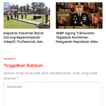
garda terdepan dalam
Lintas,Menggunakan
Bencana
Perlengkapan Keselamatan
Berkendara
Kapolres Pasaman Barat
AKBP Agung Tribawanto
Dorong Kepemimpinan
Tegaskan Komitmen
Adaptif, Profesional, dan
Pelayanan Kepolisian dalam
Berorientasi Pelayanan
Penanganan Dugaan
Pencurian di Kecamatan
Pasaman
Tinggalkan Balasan
Alamat email Anda tidak akan dipublikasikan.
Ruas yang wajib
ditandai
*