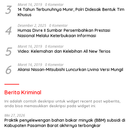
3
Maret 16, 2019
0 Komentar
14 Tahun Terbunuhnya Munir, Polri Didesak Bentuk Tim
Khusus
4
Desember 2, 2025
0 Komentar
Humas Divre II Sumbar Persembahkan Prestasi
Nasional Melalui Keterbukaan Informasi
5
Maret 16, 2019
0 Komentar
Video: Kelemahan dan Kelebihan All New Terios
6
Maret 16, 2019
0 Komentar
Aliansi Nissan-Mitsubishi Luncurkan Livina Versi Mungil
Berita Kriminal
Ini adalah contoh deskripsi untuk widget recent post wpberita,
anda bisa memasukkan deskripsi pada widget ini.
Mei 27, 2026
Praktik penyelewengan bahan bakar minyak (BBM) subsidi di
Kabupaten Pasaman Barat akhirnya terbongkar