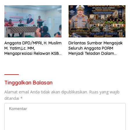
Anggota DPD/MPRI, H. Muslim
Dirlantas Sumbar Mengajak
M. Yatim,Lc. MM,
Seluruh Anggota PORM
Mengapresiasi Relawan KSB
Menjadi Teladan Dalam
Kota Padang salah satu
Mematuhi Aturan Lalu
garda terdepan dalam
Lintas,Menggunakan
Bencana
Perlengkapan Keselamatan
Berkendara
Tinggalkan Balasan
Alamat email Anda tidak akan dipublikasikan.
Ruas yang wajib
ditandai
*