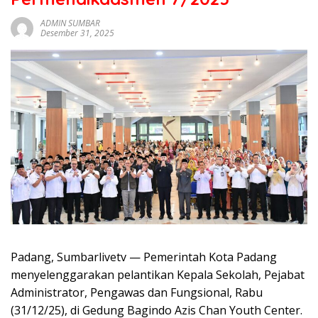
sumbar
tv
ADMIN SUMBAR
Desember 31, 2025
live
Padang, Sumbarlivetv — Pemerintah Kota Padang
menyelenggarakan pelantikan Kepala Sekolah, Pejabat
Administrator, Pengawas dan Fungsional, Rabu
(31/12/25), di Gedung Bagindo Azis Chan Youth Center.