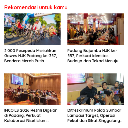
Berkendara
Rekomendasi untuk kamu
3.000 Pesepeda Meriahkan
Padang Bajamba HJK ke-
Gowes HJK Padang ke-357,
357, Perkuat Identitas
Bendera Merah Putih
Budaya dan Tekad Menuju
Dibagikan Sambut HUT ke-81
Kota Gastronomi Dunia
RI
INCOILS 2026 Resmi Digelar
Ditreskrimum Polda Sumbar
di Padang, Perkuat
Lampaui Target, Operasi
Kolaborasi Riset Islam
Pekat dan Sikat Singgalang
Bertaraf Internasional
2026 Catat Hasil Maksimal