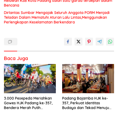
Relawan KSB Kota Padang salah satu garda terdepan dalam
Bencana
Dirlantas Sumbar Mengajak Seluruh Anggota PORM Menjadi
Teladan Dalam Mematuhi Aturan Lalu Lintas,Menggunakan
Perlengkapan Keselamatan Berkendara
Baca Juga
3.000 Pesepeda Meriahkan
Padang Bajamba HJK ke-
Gowes HJK Padang ke-357,
357, Perkuat Identitas
Bendera Merah Putih
Budaya dan Tekad Menuju
Dibagikan Sambut HUT ke-81
Kota Gastronomi Dunia
RI