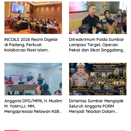
INCOILS 2026 Resmi Digelar
Ditreskrimum Polda Sumbar
di Padang, Perkuat
Lampaui Target, Operasi
Kolaborasi Riset Islam
Pekat dan Sikat Singgalang
Bertaraf Internasional
2026 Catat Hasil Maksimal
Anggota DPD/MPRI, H. Muslim
Dirlantas Sumbar Mengajak
M. Yatim,Lc. MM,
Seluruh Anggota PORM
Mengapresiasi Relawan KSB
Menjadi Teladan Dalam
Kota Padang salah satu
Mematuhi Aturan Lalu
garda terdepan dalam
Lintas,Menggunakan
Bencana
Perlengkapan Keselamatan