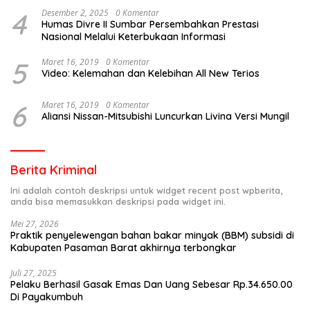
4
Desember 2, 2025
0 Komentar
Humas Divre II Sumbar Persembahkan Prestasi
Nasional Melalui Keterbukaan Informasi
5
Maret 16, 2019
0 Komentar
Video: Kelemahan dan Kelebihan All New Terios
6
Maret 16, 2019
0 Komentar
Aliansi Nissan-Mitsubishi Luncurkan Livina Versi Mungil
Berita Kriminal
Ini adalah contoh deskripsi untuk widget recent post wpberita,
anda bisa memasukkan deskripsi pada widget ini.
Mei 27, 2026
Praktik penyelewengan bahan bakar minyak (BBM) subsidi di
Kabupaten Pasaman Barat akhirnya terbongkar
Juli 27, 2025
Pelaku Berhasil Gasak Emas Dan Uang Sebesar Rp.34.650.00
Di Payakumbuh