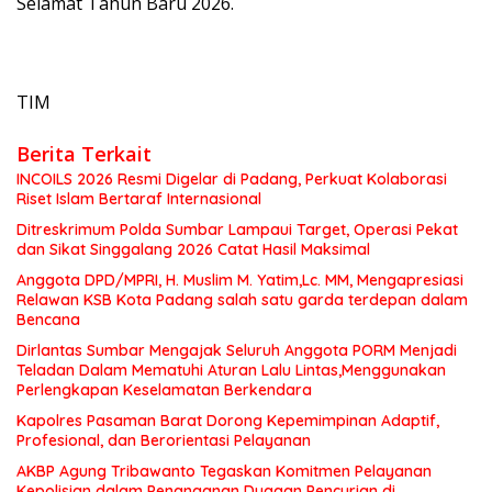
Selamat Tahun Baru 2026.
TIM
Berita Terkait
INCOILS 2026 Resmi Digelar di Padang, Perkuat Kolaborasi
Riset Islam Bertaraf Internasional
Ditreskrimum Polda Sumbar Lampaui Target, Operasi Pekat
dan Sikat Singgalang 2026 Catat Hasil Maksimal
Anggota DPD/MPRI, H. Muslim M. Yatim,Lc. MM, Mengapresiasi
Relawan KSB Kota Padang salah satu garda terdepan dalam
Bencana
Dirlantas Sumbar Mengajak Seluruh Anggota PORM Menjadi
Teladan Dalam Mematuhi Aturan Lalu Lintas,Menggunakan
Perlengkapan Keselamatan Berkendara
Kapolres Pasaman Barat Dorong Kepemimpinan Adaptif,
Profesional, dan Berorientasi Pelayanan
AKBP Agung Tribawanto Tegaskan Komitmen Pelayanan
Kepolisian dalam Penanganan Dugaan Pencurian di