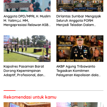
Anggota DPD/MPRI, H. Muslim
Dirlantas Sumbar Mengajak
M. Yatim,Lc. MM,
Seluruh Anggota PORM
Mengapresiasi Relawan KSB
Menjadi Teladan Dalam
Kota Padang salah satu
Mematuhi Aturan Lalu
garda terdepan dalam
Lintas,Menggunakan
Bencana
Perlengkapan Keselamatan
Berkendara
Kapolres Pasaman Barat
AKBP Agung Tribawanto
Dorong Kepemimpinan
Tegaskan Komitmen
Adaptif, Profesional, dan
Pelayanan Kepolisian dalam
Berorientasi Pelayanan
Penanganan Dugaan
Pencurian di Kecamatan
Pasaman
Rekomendasi untuk kamu