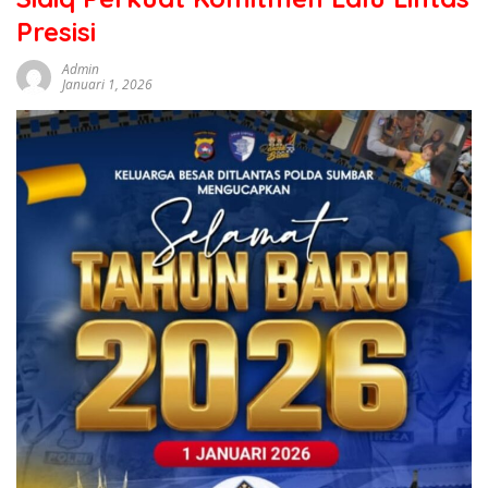
sumbar
Presisi
tv
live
Admin
Januari 1, 2026