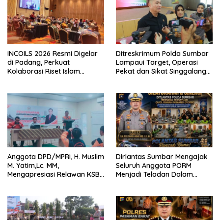
INCOILS 2026 Resmi Digelar
Ditreskrimum Polda Sumbar
di Padang, Perkuat
Lampaui Target, Operasi
Kolaborasi Riset Islam
Pekat dan Sikat Singgalang
Bertaraf Internasional
2026 Catat Hasil Maksimal
Anggota DPD/MPRI, H. Muslim
Dirlantas Sumbar Mengajak
M. Yatim,Lc. MM,
Seluruh Anggota PORM
Mengapresiasi Relawan KSB
Menjadi Teladan Dalam
Kota Padang salah satu
Mematuhi Aturan Lalu
garda terdepan dalam
Lintas,Menggunakan
Bencana
Perlengkapan Keselamatan
Berkendara