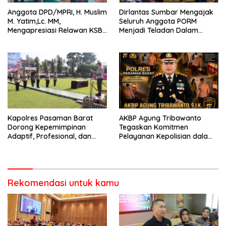
Anggota DPD/MPRI, H. Muslim
Dirlantas Sumbar Mengajak
M. Yatim,Lc. MM,
Seluruh Anggota PORM
Mengapresiasi Relawan KSB
Menjadi Teladan Dalam
Kota Padang salah satu
Mematuhi Aturan Lalu
garda terdepan dalam
Lintas,Menggunakan
Bencana
Perlengkapan Keselamatan
Berkendara
Kapolres Pasaman Barat
AKBP Agung Tribawanto
Dorong Kepemimpinan
Tegaskan Komitmen
Adaptif, Profesional, dan
Pelayanan Kepolisian dalam
Berorientasi Pelayanan
Penanganan Dugaan
Pencurian di Kecamatan
Pasaman
Rekomendasi untuk kamu