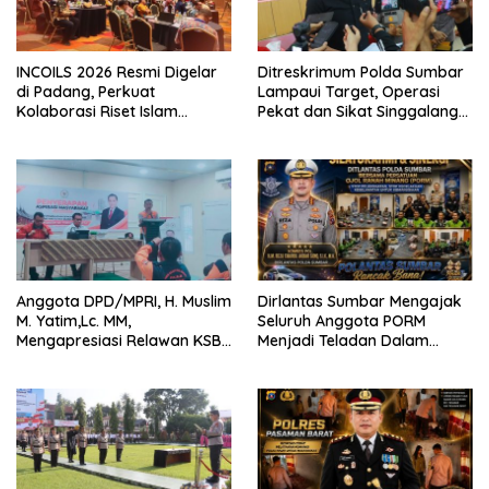
INCOILS 2026 Resmi Digelar
Ditreskrimum Polda Sumbar
di Padang, Perkuat
Lampaui Target, Operasi
Kolaborasi Riset Islam
Pekat dan Sikat Singgalang
Bertaraf Internasional
2026 Catat Hasil Maksimal
Anggota DPD/MPRI, H. Muslim
Dirlantas Sumbar Mengajak
M. Yatim,Lc. MM,
Seluruh Anggota PORM
Mengapresiasi Relawan KSB
Menjadi Teladan Dalam
Kota Padang salah satu
Mematuhi Aturan Lalu
garda terdepan dalam
Lintas,Menggunakan
Bencana
Perlengkapan Keselamatan
Berkendara