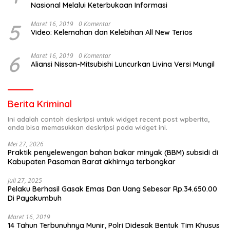
Nasional Melalui Keterbukaan Informasi
5
Maret 16, 2019
0 Komentar
Video: Kelemahan dan Kelebihan All New Terios
6
Maret 16, 2019
0 Komentar
Aliansi Nissan-Mitsubishi Luncurkan Livina Versi Mungil
Berita Kriminal
Ini adalah contoh deskripsi untuk widget recent post wpberita,
anda bisa memasukkan deskripsi pada widget ini.
Mei 27, 2026
Praktik penyelewengan bahan bakar minyak (BBM) subsidi di
Kabupaten Pasaman Barat akhirnya terbongkar
Juli 27, 2025
Pelaku Berhasil Gasak Emas Dan Uang Sebesar Rp.34.650.00
Di Payakumbuh
Maret 16, 2019
14 Tahun Terbunuhnya Munir, Polri Didesak Bentuk Tim Khusus