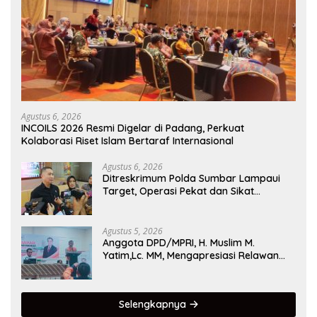
Agustus 6, 2026
INCOILS 2026 Resmi Digelar di Padang, Perkuat
Kolaborasi Riset Islam Bertaraf Internasional
Agustus 6, 2026
Ditreskrimum Polda Sumbar Lampaui
Target, Operasi Pekat dan Sikat
Singgalang 2026 Catat Hasil Maksimal
Agustus 5, 2026
Anggota DPD/MPRI, H. Muslim M.
Yatim,Lc. MM, Mengapresiasi Relawan
KSB Kota Padang salah satu garda
terdepan dalam Bencana
Selengkapnya