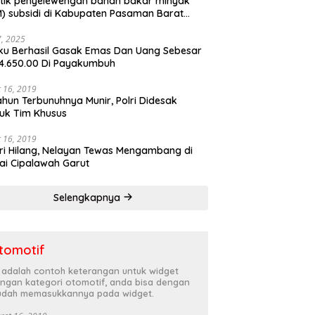
tik penyelewengan bahan bakar minyak
) subsidi di Kabupaten Pasaman Barat
rnya terbongkar
27, 2025
ku Berhasil Gasak Emas Dan Uang Sebesar
4.650.00 Di Payakumbuh
 16, 2019
ahun Terbunuhnya Munir, Polri Didesak
uk Tim Khusus
 16, 2019
ri Hilang, Nelayan Tewas Mengambang di
ai Cipalawah Garut
Selengkapnya
tomotif
i adalah contoh keterangan untuk widget
ngan kategori otomotif, anda bisa dengan
dah memasukkannya pada widget.