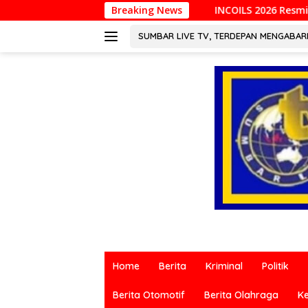
Langsung
INCOILS 2026 Resmi Digelar di Padang, Perkuat Ko
Breaking News
ke
konten
SUMBAR LIVE TV, TERDEPAN MENGABA
Berita
terkini
Home
Berita
Kriminal
Politik
dari
berbagai
Berita Otomotif
Berita Olahraga
K
sumber