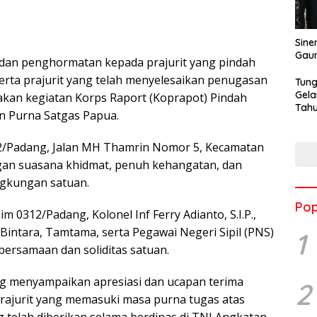
Sine
Gau
dan penghormatan kepada prajurit yang pindah
erta prajurit yang telah menyelesaikan penugasan
Tung
Gela
kan kegiatan Korps Raport (Koprapot) Pindah
Tahu
n Purna Satgas Papua.
Jon
2/Padang, Jalan MH Thamrin Nomor 5, Kecamatan
ngan suasana khidmat, penuh kehangatan, dan
ngkungan satuan.
Pop
 0312/Padang, Kolonel Inf Ferry Adianto, S.I.P.,
a, Bintara, Tamtama, serta Pegawai Negeri Sipil (PNS)
1
ersamaan dan soliditas satuan.
 menyampaikan apresiasi dan ucapan terima
2
prajurit yang memasuki masa purna tugas atas
ng telah diberikan selama berdinas di TNI Angkatan