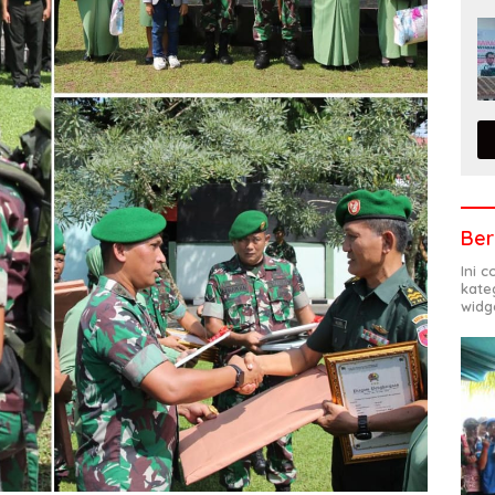
Ber
Ini 
kate
widg