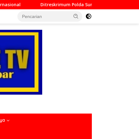
um Polda Sumbar Lampaui Target, Operasi Pekat dan Sikat Sing
nya