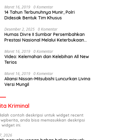
Maret 16, 2019
0 Komentar
14 Tahun Terbunuhnya Munir, Polri
Didesak Bentuk Tim Khusus
Desember 2, 2025
0 Komentar
Humas Divre II Sumbar Persembahkan
Prestasi Nasional Melalui Keterbukaan
Informasi
Maret 16, 2019
0 Komentar
Video: Kelemahan dan Kelebihan All New
Terios
Maret 16, 2019
0 Komentar
Aliansi Nissan-Mitsubishi Luncurkan Livina
Versi Mungil
ita Kriminal
adalah contoh deskripsi untuk widget recent
 wpberita, anda bisa memasukkan deskripsi
 widget ini.
7, 2026