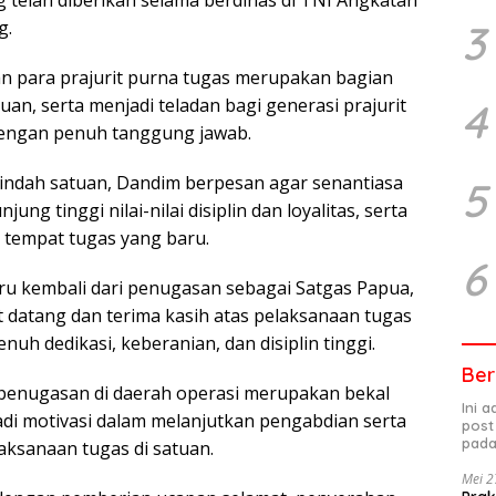
3
g.
para prajurit purna tugas merupakan bagian
uan, serta menjadi teladan bagi generasi prajurit
4
dengan penuh tanggung jawab.
indah satuan, Dandim berpesan agar senantiasa
5
g tinggi nilai-nilai disiplin dan loyalitas, serta
 tempat tugas yang baru.
6
aru kembali dari penugasan sebagai Satgas Papua,
datang dan terima kasih atas pelaksanaan tugas
uh dedikasi, keberanian, dan disiplin tinggi.
Ber
enugasan di daerah operasi merupakan bekal
Ini 
di motivasi dalam melanjutkan pengabdian serta
post
pada
aksanaan tugas di satuan.
Mei 2