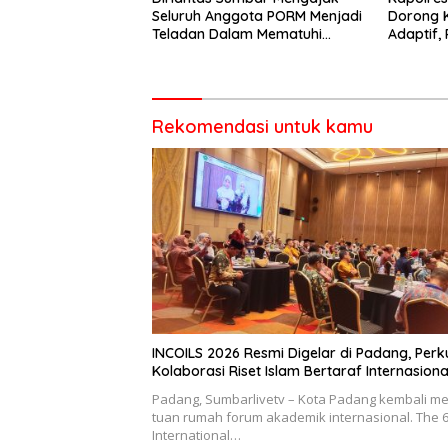
Seluruh Anggota PORM Menjadi
Dorong 
Teladan Dalam Mematuhi
Adaptif, 
Aturan Lalu
Berorien
Lintas,Menggunakan
Perlengkapan Keselamatan
Berkendara
Rekomendasi untuk kamu
INCOILS 2026 Resmi Digelar di Padang, Perk
Kolaborasi Riset Islam Bertaraf Internasiona
Padang, Sumbarlivetv – Kota Padang kembali me
tuan rumah forum akademik internasional. The 
International…