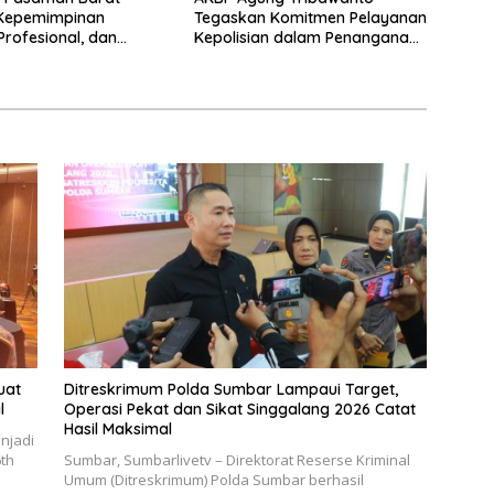
Kepemimpinan
Tegaskan Komitmen Pelayanan
Profesional, dan
Kepolisian dalam Penanganan
tasi Pelayanan
Dugaan Pencurian di
Kecamatan Pasaman
uat
Ditreskrimum Polda Sumbar Lampaui Target,
l
Operasi Pekat dan Sikat Singgalang 2026 Catat
Hasil Maksimal
njadi
6th
Sumbar, Sumbarlivetv – Direktorat Reserse Kriminal
Umum (Ditreskrimum) Polda Sumbar berhasil