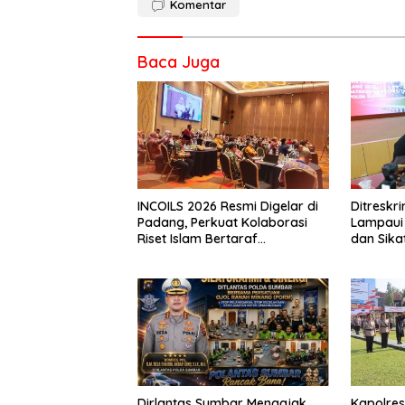
Komentar
Baca Juga
INCOILS 2026 Resmi Digelar di
Ditresk
Padang, Perkuat Kolaborasi
Lampaui 
Riset Islam Bertaraf
dan Sika
Internasional
Catat Ha
Dirlantas Sumbar Mengajak
Kapolre