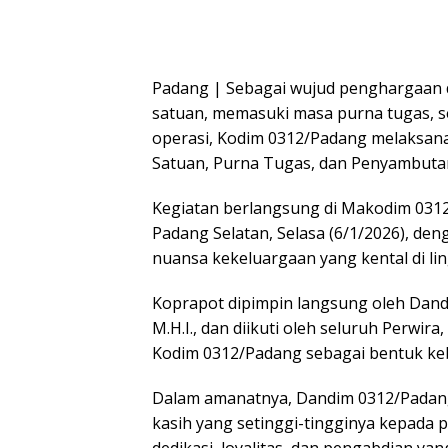
Padang | Sebagai wujud penghargaan 
satuan, memasuki masa purna tugas, s
operasi, Kodim 0312/Padang melaksana
Satuan, Purna Tugas, dan Penyambuta
Kegiatan berlangsung di Makodim 031
Padang Selatan, Selasa (6/1/2026), de
nuansa kekeluargaan yang kental di li
Koprapot dipimpin langsung oleh Dandim
M.H.I., dan diikuti oleh seluruh Perwir
Kodim 0312/Padang sebagai bentuk keb
Dalam amanatnya, Dandim 0312/Padang
kasih yang setinggi-tingginya kepada 
dedikasi, loyalitas, dan pengabdian ya