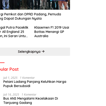
rgi Pemkot dan DPRD Padang, Pemuda
ng Dapat Dukungan Nyata
gal Putra Paceklik
Klasemen F1 2019 Usai
r All England 25
Bottas Menangi GP
n, Ini Saran Untuk
Australia
atan dkk
Selengkapnya
ular Post
Juli 1, 2025
1 Komentar
Petani Ladang Panjang Keluhkan Harga
Pupuk Bersubsidi
Juli 16, 2025
1 Komentar
Bus ANS Mengalami Kecelakaan Di
Tanjuang Gadang