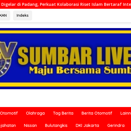
laborasi Riset Islam Bertaraf Internasional
Ditreskrim
RKAN
Indeks
Otomotif
Olahraga
Tag Berita
Berita Otomotif
Lain
ejahatan
Nissan
Bulutangkis
DKI Jakarta
Gerindra