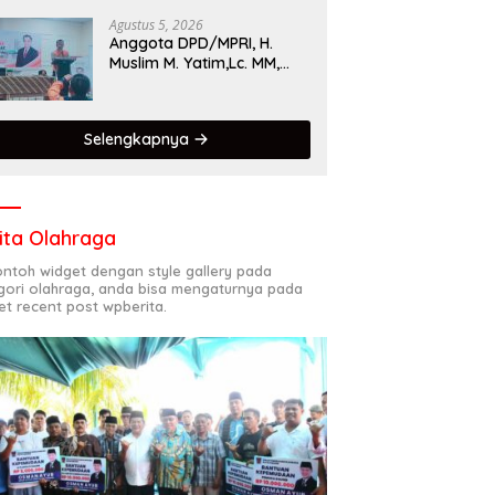
Singgalang 2026 Catat
Hasil Maksimal
Agustus 5, 2026
Anggota DPD/MPRI, H.
Muslim M. Yatim,Lc. MM,
Mengapresiasi Relawan
KSB Kota Padang salah
satu garda terdepan
Selengkapnya
dalam Bencana
ita Olahraga
contoh widget dengan style gallery pada
gori olahraga, anda bisa mengaturnya pada
et recent post wpberita.