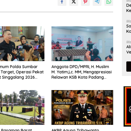
Ma
De
Ke
Ma
So
Ka
Ma
Al
Ve
rimum Polda Sumbar
Anggota DPD/MPRI, H. Muslim
Target, Operasi Pekat
M. Yatim,Lc. MM, Mengapresiasi
t Singgalang 2026
Relawan KSB Kota Padang
sil Maksimal
salah satu garda terdepan
dalam Bencana
s Pasaman Barat
AKBP Agung Tribawanto