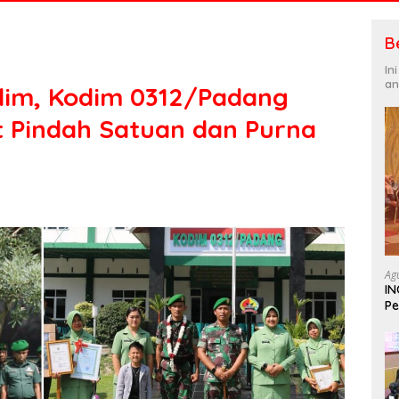
B
In
an
im, Kodim 0312/Padang
 Pindah Satuan dan Purna
Ag
IN
Pe
In