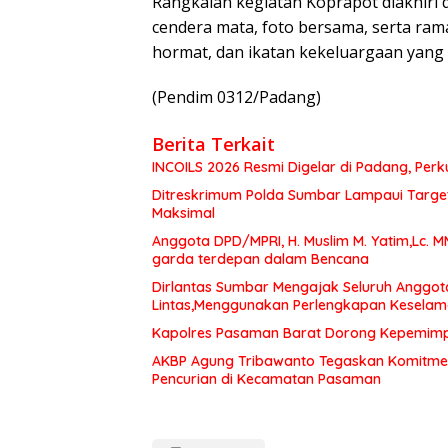
Rangkaian kegiatan Koprapot diakhiri
cendera mata, foto bersama, serta ra
hormat, dan ikatan kekeluargaan yang
(Pendim 0312/Padang)
Berita Terkait
INCOILS 2026 Resmi Digelar di Padang, Perku
Ditreskrimum Polda Sumbar Lampaui Target,
Maksimal
Anggota DPD/MPRI, H. Muslim M. Yatim,Lc. 
garda terdepan dalam Bencana
Dirlantas Sumbar Mengajak Seluruh Anggot
Lintas,Menggunakan Perlengkapan Kesela
Kapolres Pasaman Barat Dorong Kepemimpin
AKBP Agung Tribawanto Tegaskan Komitme
Pencurian di Kecamatan Pasaman