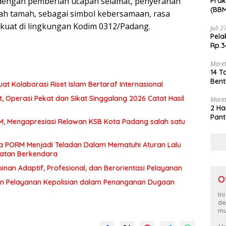
 dengan pemberian ucapan selamat, penyerahan
Prak
(BBM
mah tamah, sebagai simbol kebersamaan, rasa
akhi
 kuat di lingkungan Kodim 0312/Padang.
Juli 
Pela
Rp.3
Maret
14 T
Bent
at Kolaborasi Riset Islam Bertaraf Internasional
 Operasi Pekat dan Sikat Singgalang 2026 Catat Hasil
Maret
2 Ha
Pant
MM, Mengapresiasi Relawan KSB Kota Padang salah satu
a PORM Menjadi Teladan Dalam Mematuhi Aturan Lalu
matan Berkendara
an Adaptif, Profesional, dan Berorientasi Pelayanan
O
n Pelayanan Kepolisian dalam Penanganan Dugaan
In
de
mu