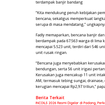
terdampak banjir bandang
“Kita mendukung penuh kebijakan pem
bencana, sekaligus memperkuat langka
serupa di masa mendatang,” ungkapny
Fadly memaparkan, bencana banjir dan
berdampak pada 67.563 warga di lima 
mencapai 5.523 unit, terdiri dari 546 un
unit rusak ringan.
“Bencana juga menyebabkan kerusakan 
bendungan, serta 56 unit irigasi perta
Kerusakan juga mencakup 11 unit inta
AM, termasuk tebing sungai, drainase, d
kerugian mencapai Rp2,97 triliun,” pap
Berita Terkait
INCOILS 2026 Resmi Digelar di Padang, Perku