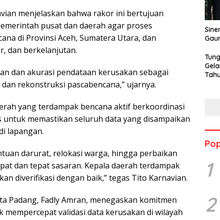
vian menjelaskan bahwa rakor ini bertujuan
pemerintah pusat dan daerah agar proses
Sine
cana di Provinsi Aceh, Sumatera Utara, dan
Gau
r, dan berkelanjutan.
Tung
Gela
tan dan akurasi pendataan kerusakan sebagai
Tahu
Jon
, dan rekonstruksi pascabencana,” ujarnya.
rah yang terdampak bencana aktif berkoordinasi
s untuk memastikan seluruh data yang disampaikan
di lapangan.
Pop
ntuan darurat, relokasi warga, hingga perbaikan
1
epat dan tepat sasaran. Kepala daerah terdampak
n diverifikasi dengan baik,” tegas Tito Karnavian.
2
ta Padang, Fadly Amran, menegaskan komitmen
 mempercepat validasi data kerusakan di wilayah