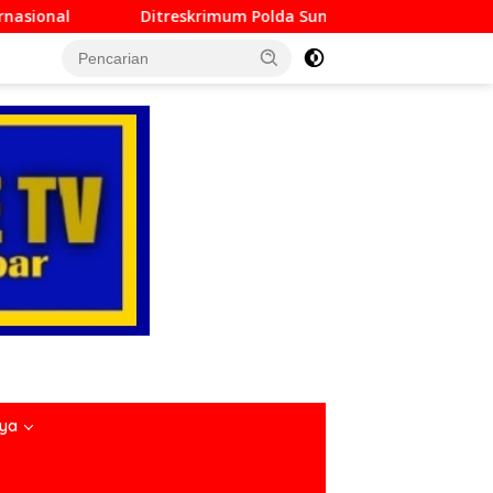
mum Polda Sumbar Lampaui Target, Operasi Pekat dan Sikat Sin
nya