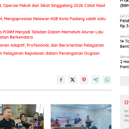
Prak
(BBM
 Operasi Pekat dan Sikat Singgalang 2026 Catat Hasil
akhi
Juli 
MM, Mengapresiasi Relawan KSB Kota Padang salah satu
Pela
Rp.3
a PORM Menjadi Teladan Dalam Mematuhi Aturan Lalu
Maret
matan Berkendara
14 T
an Adaptif, Profesional, dan Berorientasi Pelayanan
Bent
n Pelayanan Kepolisian dalam Penanganan Dugaan
Maret
2 Ha
Pant
O
In
de
mu