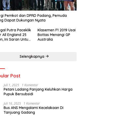
rgi Pemkot dan DPRD Padang, Pemuda
ng Dapat Dukungan Nyata
gal Putra Paceklik
Klasemen F1 2019 Usai
r All England 25
Bottas Menangi GP
n, Ini Saran Untuk
Australia
atan dkk
Selengkapnya
ular Post
Juli 1, 2025
1 Komentar
Petani Ladang Panjang Keluhkan Harga
Pupuk Bersubsidi
Juli 16, 2025
1 Komentar
Bus ANS Mengalami Kecelakaan Di
Tanjuang Gadang