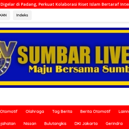
olaborasi Riset Islam Bertaraf Internasional
Ditreskri
RKAN
Indeks
Otomotif
Olahraga
Tag Berita
Berita Otomotif
Lain
ejahatan
Nissan
Bulutangkis
DKI Jakarta
Gerindra