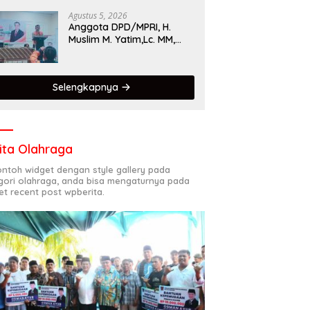
Singgalang 2026 Catat
Hasil Maksimal
Agustus 5, 2026
Anggota DPD/MPRI, H.
Muslim M. Yatim,Lc. MM,
Mengapresiasi Relawan
KSB Kota Padang salah
satu garda terdepan
Selengkapnya
dalam Bencana
ita Olahraga
contoh widget dengan style gallery pada
gori olahraga, anda bisa mengaturnya pada
et recent post wpberita.