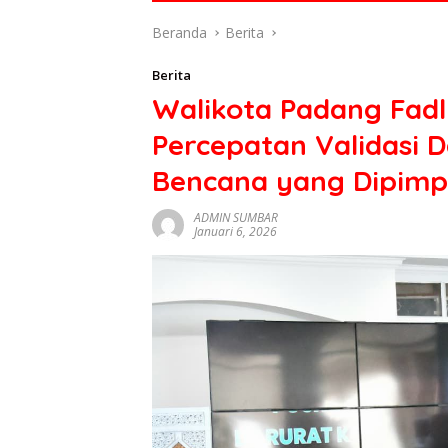
di
Beranda
Berita
indonesia
baik
Berita
dari
Walikota Padang Fadl
politik,
ekonomi
Percepatan Validasi 
mapun
budaya
Bencana yang Dipimp
serta
berita
ADMIN SUMBAR
Januari 6, 2026
terbaru
lainnya
di
sumbar
tv
live