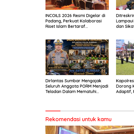
INCOILS 2026 Resmi Digelar di
Ditresk
Padang, Perkuat Kolaborasi
Lampaui 
Riset Islam Bertaraf
dan Sika
Internasional
Catat Ha
Dirlantas Sumbar Mengajak
Kapolre
Seluruh Anggota PORM Menjadi
Dorong 
Teladan Dalam Mematuhi
Adaptif, 
Aturan Lalu
Berorien
Lintas,Menggunakan
Perlengkapan Keselamatan
Berkendara
Rekomendasi untuk kamu