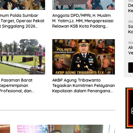
Ma
De
Ke
rimum Polda Sumbar
Anggota DPD/MPRI, H. Muslim
Target, Operasi Pekat
M. Yatim,Lc. MM, Mengapresiasi
Ma
t Singgalang 2026
Relawan KSB Kota Padang
So
sil Maksimal
salah satu garda terdepan
Ka
dalam Bencana
Ma
Al
Ve
s Pasaman Barat
AKBP Agung Tribawanto
Kepemimpinan
Tegaskan Komitmen Pelayanan
Profesional, dan
Kepolisian dalam Penanganan
tasi Pelayanan
Dugaan Pencurian di
Kecamatan Pasaman