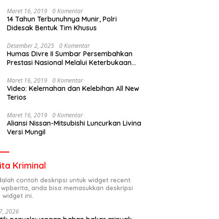
Maret 16, 2019
0 Komentar
14 Tahun Terbunuhnya Munir, Polri
Didesak Bentuk Tim Khusus
Desember 2, 2025
0 Komentar
Humas Divre II Sumbar Persembahkan
Prestasi Nasional Melalui Keterbukaan
Informasi
Maret 16, 2019
0 Komentar
Video: Kelemahan dan Kelebihan All New
Terios
Maret 16, 2019
0 Komentar
Aliansi Nissan-Mitsubishi Luncurkan Livina
Versi Mungil
ita Kriminal
adalah contoh deskripsi untuk widget recent
 wpberita, anda bisa memasukkan deskripsi
 widget ini.
7, 2026