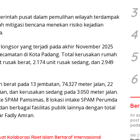
3
erintah pusat dalam pemulihan wilayah terdampak
h mitigasi bencana menekan risiko kejadian
4
a.
 longsor yang terjadi pada akhir November 2025
5
kecamatan di Kota Padang. Total kerusakan rumah
it rusak berat, 2.174 unit rusak sedang, dan 2.949
6
berat pada 13 jembatan, 74.327 meter jalan, 22
nian, dan kerusakan sedang pada 3.050 meter jalan.
ke SPAM Pamsimas, 8 lokasi intake SPAM Perumda
Ber
an berbagai fasilitas publik lainnya dengan total
ar Fadly Amran.
Ini 
post
pada
Mei 2
at Kolaborasi Riset Islam Bertaraf Internasional