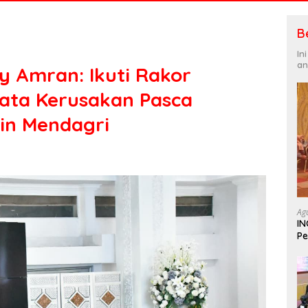
B
In
an
y Amran: Ikuti Rakor
Data Kerusakan Pasca
in Mendagri
Ag
IN
Pe
In