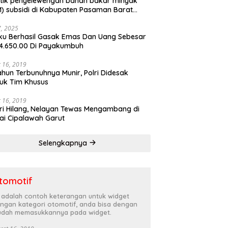
tik penyelewengan bahan bakar minyak
) subsidi di Kabupaten Pasaman Barat
rnya terbongkar
27, 2025
ku Berhasil Gasak Emas Dan Uang Sebesar
4.650.00 Di Payakumbuh
 16, 2019
ahun Terbunuhnya Munir, Polri Didesak
uk Tim Khusus
 16, 2019
ri Hilang, Nelayan Tewas Mengambang di
ai Cipalawah Garut
Selengkapnya
tomotif
i adalah contoh keterangan untuk widget
ngan kategori otomotif, anda bisa dengan
dah memasukkannya pada widget.