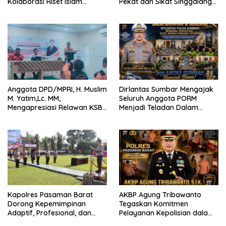
Kolaborasi Riset Islam
Pekat dan Sikat Singgalang
Bertaraf Internasional
2026 Catat Hasil Maksimal
Anggota DPD/MPRI, H. Muslim
Dirlantas Sumbar Mengajak
M. Yatim,Lc. MM,
Seluruh Anggota PORM
Mengapresiasi Relawan KSB
Menjadi Teladan Dalam
Kota Padang salah satu
Mematuhi Aturan Lalu
garda terdepan dalam
Lintas,Menggunakan
Bencana
Perlengkapan Keselamatan
Berkendara
Kapolres Pasaman Barat
AKBP Agung Tribawanto
Dorong Kepemimpinan
Tegaskan Komitmen
Adaptif, Profesional, dan
Pelayanan Kepolisian dalam
Berorientasi Pelayanan
Penanganan Dugaan