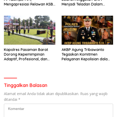
Mengapresiasi Relawan KSB
Menjadi Teladan Dalam
Kota Padang salah satu
Mematuhi Aturan Lalu
garda terdepan dalam
Lintas,Menggunakan
Bencana
Perlengkapan Keselamatan
Berkendara
Kapolres Pasaman Barat
AKBP Agung Tribawanto
Dorong Kepemimpinan
Tegaskan Komitmen
Adaptif, Profesional, dan
Pelayanan Kepolisian dalam
Berorientasi Pelayanan
Penanganan Dugaan
Pencurian di Kecamatan
Pasaman
Tinggalkan Balasan
Alamat email Anda tidak akan dipublikasikan.
Ruas yang wajib
ditandai
*