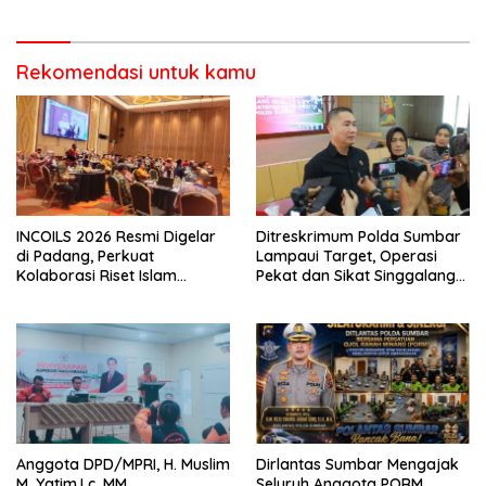
Pencurian di Kecamatan
Pasaman
Rekomendasi untuk kamu
INCOILS 2026 Resmi Digelar
Ditreskrimum Polda Sumbar
di Padang, Perkuat
Lampaui Target, Operasi
Kolaborasi Riset Islam
Pekat dan Sikat Singgalang
Bertaraf Internasional
2026 Catat Hasil Maksimal
Anggota DPD/MPRI, H. Muslim
Dirlantas Sumbar Mengajak
M. Yatim,Lc. MM,
Seluruh Anggota PORM