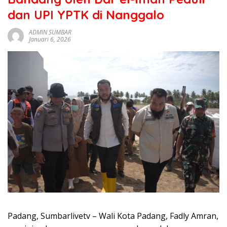
sumbar
dan UPI YPTK di Nanggalo
tv
live
ADMIN SUMBAR
Januari 6, 2026
Padang, Sumbarlivetv – Wali Kota Padang, Fadly Amran,