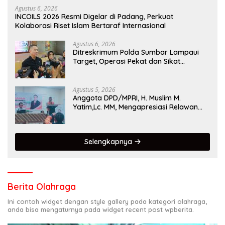
Agustus 6, 2026
INCOILS 2026 Resmi Digelar di Padang, Perkuat
Kolaborasi Riset Islam Bertaraf Internasional
Agustus 6, 2026
Ditreskrimum Polda Sumbar Lampaui
Target, Operasi Pekat dan Sikat
Singgalang 2026 Catat Hasil Maksimal
Agustus 5, 2026
Anggota DPD/MPRI, H. Muslim M.
Yatim,Lc. MM, Mengapresiasi Relawan
KSB Kota Padang salah satu garda
terdepan dalam Bencana
Selengkapnya
Berita Olahraga
Ini contoh widget dengan style gallery pada kategori olahraga,
anda bisa mengaturnya pada widget recent post wpberita.