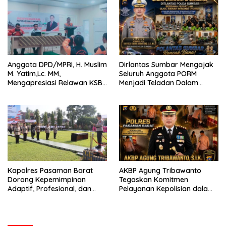
Anggota DPD/MPRI, H. Muslim
Dirlantas Sumbar Mengajak
M. Yatim,Lc. MM,
Seluruh Anggota PORM
Mengapresiasi Relawan KSB
Menjadi Teladan Dalam
Kota Padang salah satu
Mematuhi Aturan Lalu
garda terdepan dalam
Lintas,Menggunakan
Bencana
Perlengkapan Keselamatan
Berkendara
Kapolres Pasaman Barat
AKBP Agung Tribawanto
Dorong Kepemimpinan
Tegaskan Komitmen
Adaptif, Profesional, dan
Pelayanan Kepolisian dalam
Berorientasi Pelayanan
Penanganan Dugaan
Pencurian di Kecamatan
Pasaman