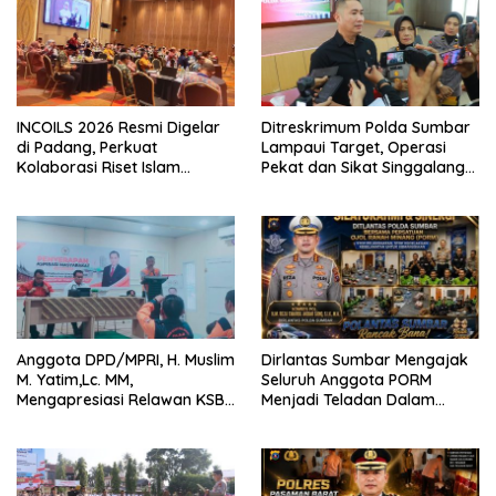
INCOILS 2026 Resmi Digelar
Ditreskrimum Polda Sumbar
di Padang, Perkuat
Lampaui Target, Operasi
Kolaborasi Riset Islam
Pekat dan Sikat Singgalang
Bertaraf Internasional
2026 Catat Hasil Maksimal
Anggota DPD/MPRI, H. Muslim
Dirlantas Sumbar Mengajak
M. Yatim,Lc. MM,
Seluruh Anggota PORM
Mengapresiasi Relawan KSB
Menjadi Teladan Dalam
Kota Padang salah satu
Mematuhi Aturan Lalu
garda terdepan dalam
Lintas,Menggunakan
Bencana
Perlengkapan Keselamatan
Berkendara