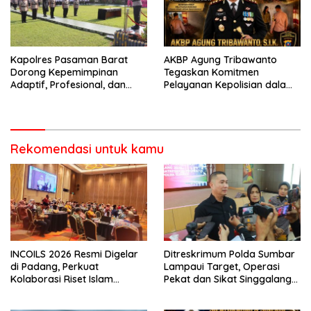
Kapolres Pasaman Barat
AKBP Agung Tribawanto
Dorong Kepemimpinan
Tegaskan Komitmen
Adaptif, Profesional, dan
Pelayanan Kepolisian dalam
Berorientasi Pelayanan
Penanganan Dugaan
Pencurian di Kecamatan
Pasaman
Rekomendasi untuk kamu
INCOILS 2026 Resmi Digelar
Ditreskrimum Polda Sumbar
di Padang, Perkuat
Lampaui Target, Operasi
Kolaborasi Riset Islam
Pekat dan Sikat Singgalang
Bertaraf Internasional
2026 Catat Hasil Maksimal