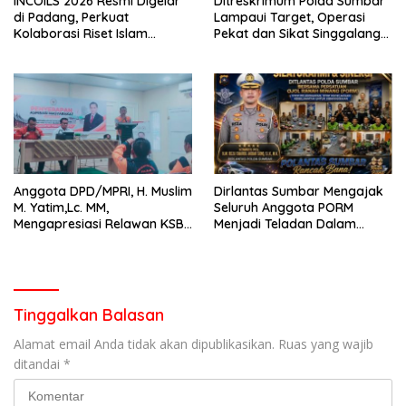
INCOILS 2026 Resmi Digelar
Ditreskrimum Polda Sumbar
di Padang, Perkuat
Lampaui Target, Operasi
Kolaborasi Riset Islam
Pekat dan Sikat Singgalang
Bertaraf Internasional
2026 Catat Hasil Maksimal
Anggota DPD/MPRI, H. Muslim
Dirlantas Sumbar Mengajak
M. Yatim,Lc. MM,
Seluruh Anggota PORM
Mengapresiasi Relawan KSB
Menjadi Teladan Dalam
Kota Padang salah satu
Mematuhi Aturan Lalu
garda terdepan dalam
Lintas,Menggunakan
Bencana
Perlengkapan Keselamatan
Berkendara
Tinggalkan Balasan
Alamat email Anda tidak akan dipublikasikan.
Ruas yang wajib
ditandai
*