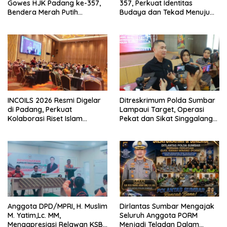
Gowes HJK Padang ke-357,
357, Perkuat Identitas
Bendera Merah Putih
Budaya dan Tekad Menuju
Dibagikan Sambut HUT ke-81
Kota Gastronomi Dunia
RI
INCOILS 2026 Resmi Digelar
Ditreskrimum Polda Sumbar
di Padang, Perkuat
Lampaui Target, Operasi
Kolaborasi Riset Islam
Pekat dan Sikat Singgalang
Bertaraf Internasional
2026 Catat Hasil Maksimal
Anggota DPD/MPRI, H. Muslim
Dirlantas Sumbar Mengajak
M. Yatim,Lc. MM,
Seluruh Anggota PORM
Mengapresiasi Relawan KSB
Menjadi Teladan Dalam