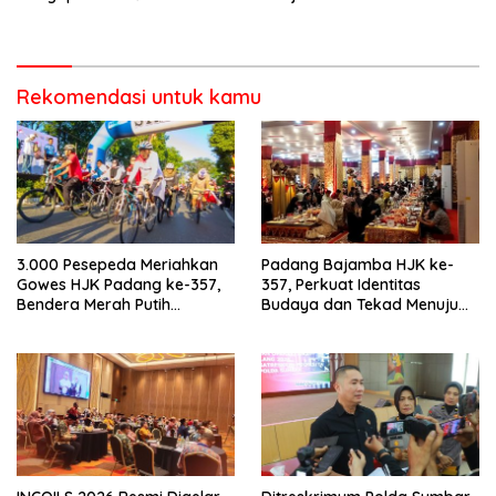
Kota Padang salah satu
Mematuhi Aturan Lalu
garda terdepan dalam
Lintas,Menggunakan
Bencana
Perlengkapan Keselamatan
Berkendara
Rekomendasi untuk kamu
3.000 Pesepeda Meriahkan
Padang Bajamba HJK ke-
Gowes HJK Padang ke-357,
357, Perkuat Identitas
Bendera Merah Putih
Budaya dan Tekad Menuju
Dibagikan Sambut HUT ke-81
Kota Gastronomi Dunia
RI