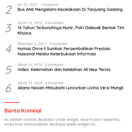
2
Juli 16, 2025
1 Komentar
Bus ANS Mengalami Kecelakaan Di Tanjuang Gadang
3
Maret 16, 2019
0 Komentar
14 Tahun Terbunuhnya Munir, Polri Didesak Bentuk Tim
Khusus
4
Desember 2, 2025
0 Komentar
Humas Divre II Sumbar Persembahkan Prestasi
Nasional Melalui Keterbukaan Informasi
5
Maret 16, 2019
0 Komentar
Video: Kelemahan dan Kelebihan All New Terios
6
Maret 16, 2019
0 Komentar
Aliansi Nissan-Mitsubishi Luncurkan Livina Versi Mungil
Berita Kriminal
Ini adalah contoh deskripsi untuk widget recent post wpberita,
anda bisa memasukkan deskripsi pada widget ini.