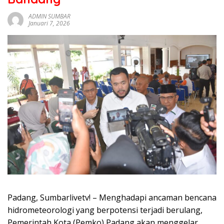
sumbar
tv
ADMIN SUMBAR
Januari 7, 2026
live
Padang, Sumbarlivetv! – Menghadapi ancaman bencana
hidrometeorologi yang berpotensi terjadi berulang,
Pemerintah Kota (Pemko) Padang akan menggelar