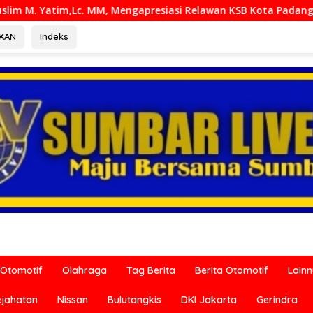
resiasi Relawan KSB Kota Padang salah satu garda terdepan 
RKAN
Indeks
Otomotif
Olahraga
Tag Berita
Berita Otomotif
Lain
ejahatan
Nissan
Bulutangkis
DKI Jakarta
Gerindra