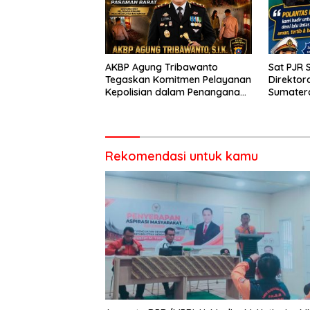
AKBP Agung Tribawanto
Sat PJR 
Tegaskan Komitmen Pelayanan
Direktora
Kepolisian dalam Penanganan
Sumater
Dugaan Pencurian di
Menyapa
Kecamatan Pasaman
Kegiata
Rekomendasi untuk kamu