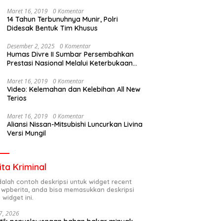
Maret 16, 2019
0 Komentar
14 Tahun Terbunuhnya Munir, Polri
Didesak Bentuk Tim Khusus
Desember 2, 2025
0 Komentar
Humas Divre II Sumbar Persembahkan
Prestasi Nasional Melalui Keterbukaan
Informasi
Maret 16, 2019
0 Komentar
Video: Kelemahan dan Kelebihan All New
Terios
Maret 16, 2019
0 Komentar
Aliansi Nissan-Mitsubishi Luncurkan Livina
Versi Mungil
ita Kriminal
adalah contoh deskripsi untuk widget recent
 wpberita, anda bisa memasukkan deskripsi
 widget ini.
7, 2026