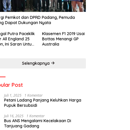
rgi Pemkot dan DPRD Padang, Pemuda
ng Dapat Dukungan Nyata
gal Putra Paceklik
Klasemen F1 2019 Usai
r All England 25
Bottas Menangi GP
n, Ini Saran Untuk
Australia
atan dkk
Selengkapnya
ular Post
Juli 1, 2025
1 Komentar
Petani Ladang Panjang Keluhkan Harga
Pupuk Bersubsidi
Juli 16, 2025
1 Komentar
Bus ANS Mengalami Kecelakaan Di
Tanjuang Gadang