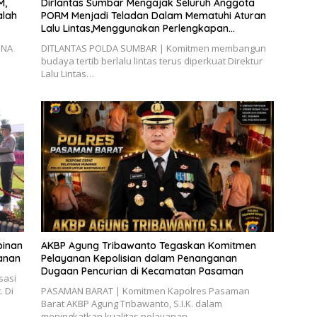
M,
Dirlantas Sumbar Mengajak Seluruh Anggota
alah
PORM Menjadi Teladan Dalam Mematuhi Aturan
Lalu Lintas,Menggunakan Perlengkapan
Keselamatan Berkendara
INA
DITLANTAS POLDA SUMBAR | Komitmen membangun
budaya tertib berlalu lintas terus diperkuat Direktur
Lalu Lintas…
pinan
AKBP Agung Tribawanto Tegaskan Komitmen
yanan
Pelayanan Kepolisian dalam Penanganan
Dugaan Pencurian di Kecamatan Pasaman
sasi
 Di
PASAMAN BARAT | Komitmen Kapolres Pasaman
Barat AKBP Agung Tribawanto, S.I.K. dalam
meningkatkan kualitas pelayanan…