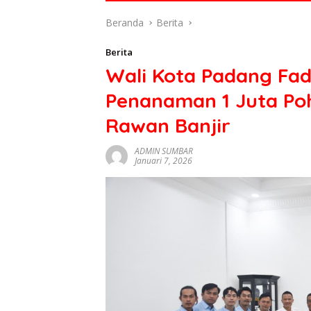
di
Beranda
Berita
indonesia
baik
Berita
dari
Wali Kota Padang Fa
politik,
ekonomi
Penanaman 1 Juta Po
mapun
budaya
Rawan Banjir
serta
berita
ADMIN SUMBAR
Januari 7, 2026
terbaru
lainnya
di
sumbar
tv
live