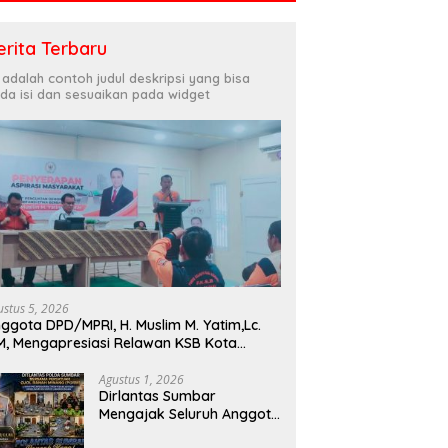
erita Terbaru
i adalah contoh judul deskripsi yang bisa
da isi dan sesuaikan pada widget
ustus 5, 2026
ggota DPD/MPRI, H. Muslim M. Yatim,Lc.
, Mengapresiasi Relawan KSB Kota
dang salah satu garda terdepan dalam
encana
Agustus 1, 2026
Dirlantas Sumbar
Mengajak Seluruh Anggota
PORM Menjadi Teladan