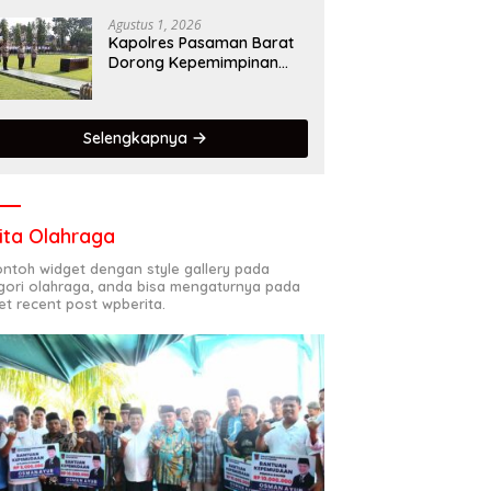
Dalam Mematuhi Aturan
Lalu Lintas,Menggunakan
Agustus 1, 2026
Perlengkapan
Kapolres Pasaman Barat
Keselamatan Berkendara
Dorong Kepemimpinan
Adaptif, Profesional, dan
Berorientasi Pelayanan
Selengkapnya
ita Olahraga
contoh widget dengan style gallery pada
gori olahraga, anda bisa mengaturnya pada
et recent post wpberita.