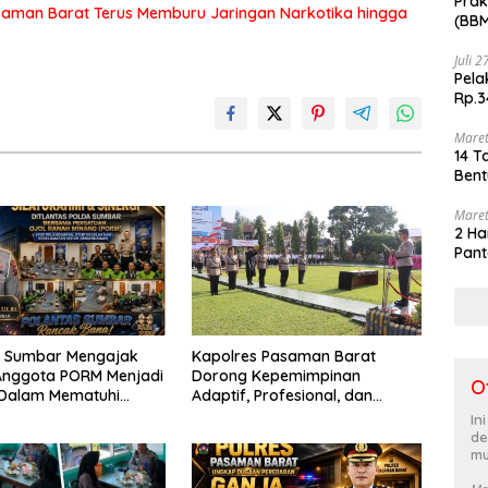
Prak
saman Barat Terus Memburu Jaringan Narkotika hingga
(BBM
akhi
Juli 
Pela
Rp.3
Maret
14 T
Bent
Maret
2 Ha
Pant
s Sumbar Mengajak
Kapolres Pasaman Barat
Anggota PORM Menjadi
Dorong Kepemimpinan
O
 Dalam Mematuhi
Adaptif, Profesional, dan
alu
Berorientasi Pelayanan
In
Menggunakan
de
kapan Keselamatan
mu
ara