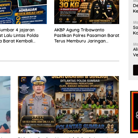
Ma
De
Ke
Ma
So
Sumbar 4 jajaran
AKBP Agung Tribawanto
Ka
t Lalu Lintas Polda
Pastikan Polres Pasaman Barat
a Barat Kembali
Terus Memburu Jaringan
Ma
 Masyarakat Lewat
Narkotika hingga ke Akarnya
Al
n Ngobras
Ve