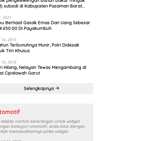
tik penyelewengan bahan bakar minyak
) subsidi di Kabupaten Pasaman Barat
rnya terbongkar
27, 2025
ku Berhasil Gasak Emas Dan Uang Sebesar
4.650.00 Di Payakumbuh
 16, 2019
ahun Terbunuhnya Munir, Polri Didesak
uk Tim Khusus
 16, 2019
ri Hilang, Nelayan Tewas Mengambang di
ai Cipalawah Garut
Selengkapnya
tomotif
i adalah contoh keterangan untuk widget
ngan kategori otomotif, anda bisa dengan
dah memasukkannya pada widget.