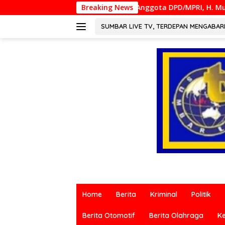
Langsung
Anggota DPD/MPRI, H. Muslim M. Yatim,Lc. MM, Mengap
Breaking News
ke
konten
SUMBAR LIVE TV, TERDEPAN MENGABA
Berita
terkini
Home
Berita
Kriminal
Politik
dari
berbagai
Berita Otomotif
Berita Olahraga
K
sumber