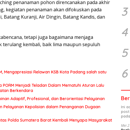
ching penanaman pohon direncanakan pada akhir
3
ang, kegiatan penanaman akan difokuskan pada
, Batang Kuranji, Air Dingin, Batang Kandis, dan
4
scabencana, tetapi juga bagaimana menjaga
k terulang kembali, baik lima maupun sepuluh
5
6
MM, Mengapresiasi Relawan KSB Kota Padang salah satu
a PORM Menjadi Teladan Dalam Mematuhi Aturan Lalu
matan Berkendara
Ber
an Adaptif, Profesional, dan Berorientasi Pelayanan
n Pelayanan Kepolisian dalam Penanganan Dugaan
Ini 
post
pada
Lintas Polda Sumatera Barat Kembali Menyapa Masyarakat
Mei 2