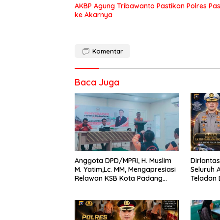
AKBP Agung Tribawanto Pastikan Polres Pa
ke Akarnya
Komentar
Baca Juga
Anggota DPD/MPRI, H. Muslim
Dirlanta
M. Yatim,Lc. MM, Mengapresiasi
Seluruh 
Relawan KSB Kota Padang
Teladan
salah satu garda terdepan
Aturan L
dalam Bencana
Lintas,
Perleng
Berkend