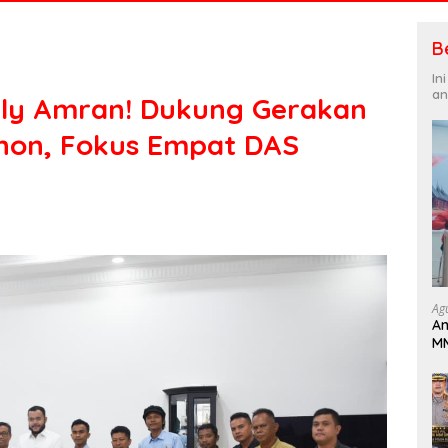
B
In
an
dly Amran! Dukung Gerakan
hon, Fokus Empat DAS
Ag
An
MM
Pa
B