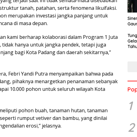
yang terjadi saat ini tidak semata-mata disebabkan
struktur tanah, patahan, serta fenomena likuifaksi.
n merupakan investasi jangka panjang untuk
Sine
cana di masa depan.
Gau
Tung
dan kami berharap kolaborasi dalam Program 1 Juta
Gela
, tidak hanya untuk jangka pendek, tetapi juga
Tahu
anjang bagi Kota Padang dan daerah sekitarnya,”
Jon
era, Febri Yandi Putra menyampaikan bahwa pada
Padang, pihaknya menargetkan penanaman sebanyak
apai 10.000 pohon untuk seluruh wilayah Kota
Pop
1
meliputi pohon buah, tanaman hutan, tanaman
eperti rumput vetiver dan bambu, yang dinilai
2
gendalian erosi,” jelasnya.