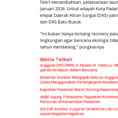
Febri menambahkan, pelaksanaan laun
Januari 2026. Untuk wilayah Kota Pad
empat Daerah Aliran Sungai (DAS) yakni
dan DAS Batu Busuk.
“Ini bukan hanya tentang recovery pa
lingkungan agar bencana ekologis tida
tahun mendatang,” pungkasnya.
Berita Terkait
Anggota DPD/MPRI, H. Muslim M. Yatim,Lc. 
garda terdepan dalam Bencana
Dirlantas Sumbar Mengajak Seluruh Anggot
Lintas,Menggunakan Perlengkapan Kesela
Kapolres Pasaman Barat Dorong Kepemimpin
AKBP Agung Tribawanto Tegaskan Komitme
Pencurian di Kecamatan Pasaman
Sat PJR Sumbar 4 jajaran Direktorat Lalu 
Lewat Kegiatan Ngobras