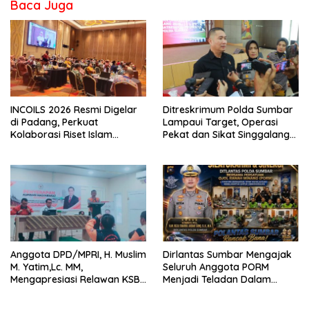
Baca Juga
INCOILS 2026 Resmi Digelar
Ditreskrimum Polda Sumbar
di Padang, Perkuat
Lampaui Target, Operasi
Kolaborasi Riset Islam
Pekat dan Sikat Singgalang
Bertaraf Internasional
2026 Catat Hasil Maksimal
Anggota DPD/MPRI, H. Muslim
Dirlantas Sumbar Mengajak
M. Yatim,Lc. MM,
Seluruh Anggota PORM
Mengapresiasi Relawan KSB
Menjadi Teladan Dalam
Kota Padang salah satu
Mematuhi Aturan Lalu
garda terdepan dalam
Lintas,Menggunakan