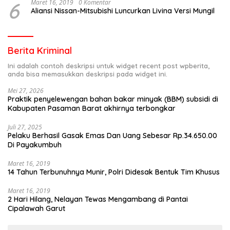
6
Maret 16, 2019
0 Komentar
Aliansi Nissan-Mitsubishi Luncurkan Livina Versi Mungil
Berita Kriminal
Ini adalah contoh deskripsi untuk widget recent post wpberita,
anda bisa memasukkan deskripsi pada widget ini.
Mei 27, 2026
Praktik penyelewengan bahan bakar minyak (BBM) subsidi di
Kabupaten Pasaman Barat akhirnya terbongkar
Juli 27, 2025
Pelaku Berhasil Gasak Emas Dan Uang Sebesar Rp.34.650.00
Di Payakumbuh
Maret 16, 2019
14 Tahun Terbunuhnya Munir, Polri Didesak Bentuk Tim Khusus
Maret 16, 2019
2 Hari Hilang, Nelayan Tewas Mengambang di Pantai
Cipalawah Garut