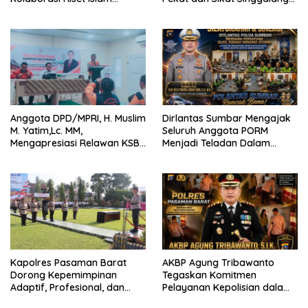
Bertaraf Internasional
2026 Catat Hasil Maksimal
Anggota DPD/MPRI, H. Muslim
Dirlantas Sumbar Mengajak
M. Yatim,Lc. MM,
Seluruh Anggota PORM
Mengapresiasi Relawan KSB
Menjadi Teladan Dalam
Kota Padang salah satu
Mematuhi Aturan Lalu
garda terdepan dalam
Lintas,Menggunakan
Bencana
Perlengkapan Keselamatan
Berkendara
Kapolres Pasaman Barat
AKBP Agung Tribawanto
Dorong Kepemimpinan
Tegaskan Komitmen
Adaptif, Profesional, dan
Pelayanan Kepolisian dalam
Berorientasi Pelayanan
Penanganan Dugaan