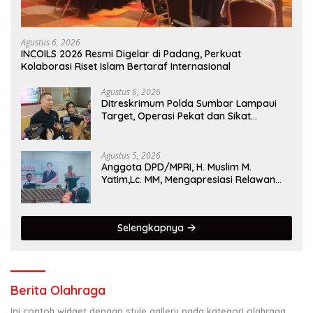
Agustus 6, 2026
INCOILS 2026 Resmi Digelar di Padang, Perkuat
Kolaborasi Riset Islam Bertaraf Internasional
Agustus 6, 2026
Ditreskrimum Polda Sumbar Lampaui
Target, Operasi Pekat dan Sikat
Singgalang 2026 Catat Hasil Maksimal
Agustus 5, 2026
Anggota DPD/MPRI, H. Muslim M.
Yatim,Lc. MM, Mengapresiasi Relawan
KSB Kota Padang salah satu garda
terdepan dalam Bencana
Selengkapnya
Berita Olahraga
Ini contoh widget dengan style gallery pada kategori olahraga,