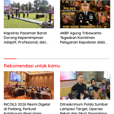
Bencana
Perlengkapan Keselamatan
Berkendara
Kapolres Pasaman Barat
AKBP Agung Tribawanto
Dorong Kepemimpinan
Tegaskan Komitmen
Adaptif, Profesional, dan
Pelayanan Kepolisian dalam
Berorientasi Pelayanan
Penanganan Dugaan
Pencurian di Kecamatan
Pasaman
Rekomendasi untuk kamu
INCOILS 2026 Resmi Digelar
Ditreskrimum Polda Sumbar
di Padang, Perkuat
Lampaui Target, Operasi
Kolaborasi Riset Islam
Pekat dan Sikat Singgalang