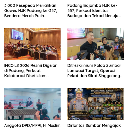
3.000 Pesepeda Meriahkan
Padang Bajamba HJK ke-
Gowes HJK Padang ke-357,
357, Perkuat Identitas
Bendera Merah Putih
Budaya dan Tekad Menuju
Dibagikan Sambut HUT ke-81
Kota Gastronomi Dunia
RI
INCOILS 2026 Resmi Digelar
Ditreskrimum Polda Sumbar
di Padang, Perkuat
Lampaui Target, Operasi
Kolaborasi Riset Islam
Pekat dan Sikat Singgalang
Bertaraf Internasional
2026 Catat Hasil Maksimal
Anggota DPD/MPRI, H. Muslim
Dirlantas Sumbar Mengajak