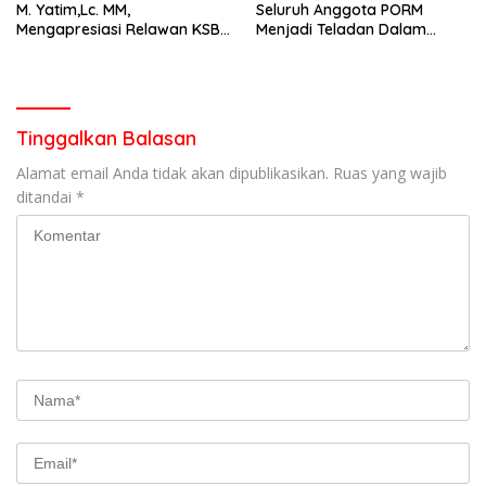
M. Yatim,Lc. MM,
Seluruh Anggota PORM
Mengapresiasi Relawan KSB
Menjadi Teladan Dalam
Kota Padang salah satu
Mematuhi Aturan Lalu
garda terdepan dalam
Lintas,Menggunakan
Bencana
Perlengkapan Keselamatan
Berkendara
Tinggalkan Balasan
Alamat email Anda tidak akan dipublikasikan.
Ruas yang wajib
ditandai
*