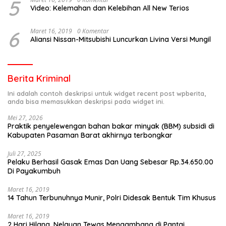
5
Video: Kelemahan dan Kelebihan All New Terios
6
Maret 16, 2019
0 Komentar
Aliansi Nissan-Mitsubishi Luncurkan Livina Versi Mungil
Berita Kriminal
Ini adalah contoh deskripsi untuk widget recent post wpberita,
anda bisa memasukkan deskripsi pada widget ini.
Mei 27, 2026
Praktik penyelewengan bahan bakar minyak (BBM) subsidi di
Kabupaten Pasaman Barat akhirnya terbongkar
Juli 27, 2025
Pelaku Berhasil Gasak Emas Dan Uang Sebesar Rp.34.650.00
Di Payakumbuh
Maret 16, 2019
14 Tahun Terbunuhnya Munir, Polri Didesak Bentuk Tim Khusus
Maret 16, 2019
2 Hari Hilang, Nelayan Tewas Mengambang di Pantai