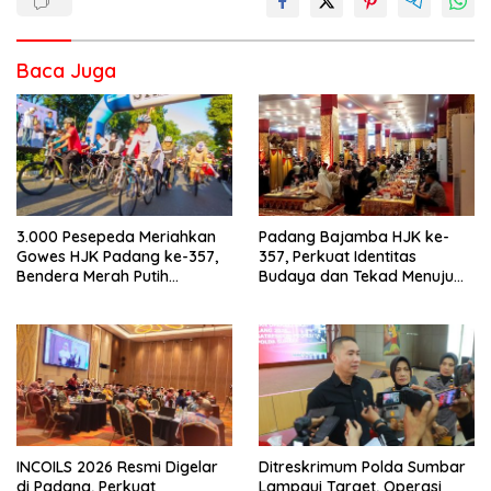
Baca Juga
3.000 Pesepeda Meriahkan
Padang Bajamba HJK ke-
Gowes HJK Padang ke-357,
357, Perkuat Identitas
Bendera Merah Putih
Budaya dan Tekad Menuju
Dibagikan Sambut HUT ke-81
Kota Gastronomi Dunia
RI
INCOILS 2026 Resmi Digelar
Ditreskrimum Polda Sumbar
di Padang, Perkuat
Lampaui Target, Operasi