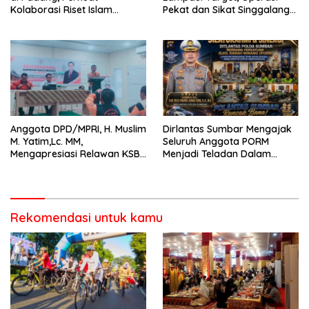
Kolaborasi Riset Islam
Pekat dan Sikat Singgalang
Bertaraf Internasional
2026 Catat Hasil Maksimal
Anggota DPD/MPRI, H. Muslim
Dirlantas Sumbar Mengajak
M. Yatim,Lc. MM,
Seluruh Anggota PORM
Mengapresiasi Relawan KSB
Menjadi Teladan Dalam
Kota Padang salah satu
Mematuhi Aturan Lalu
garda terdepan dalam
Lintas,Menggunakan
Bencana
Perlengkapan Keselamatan
Berkendara
Rekomendasi untuk kamu