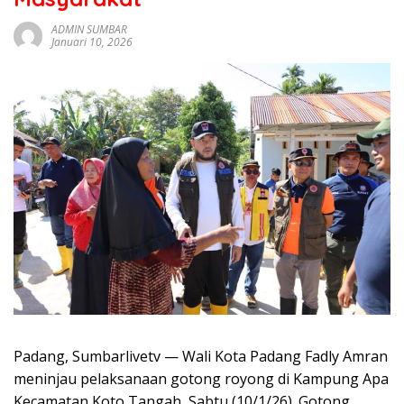
sumbar
tv
ADMIN SUMBAR
Januari 10, 2026
live
Padang, Sumbarlivetv — Wali Kota Padang Fadly Amran
meninjau pelaksanaan gotong royong di Kampung Apa
Kecamatan Koto Tangah, Sabtu (10/1/26). Gotong