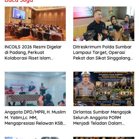
INCOILS 2026 Resmi Digelar
Ditreskrimum Polda Sumbar
di Padang, Perkuat
Lampaui Target, Operasi
Kolaborasi Riset Islam
Pekat dan Sikat Singgalang
Bertaraf Internasional
2026 Catat Hasil Maksimal
Anggota DPD/MPRI, H. Muslim
Dirlantas Sumbar Mengajak
M. Yatim,Lc. MM,
Seluruh Anggota PORM
Mengapresiasi Relawan KSB
Menjadi Teladan Dalam
Kota Padang salah satu
Mematuhi Aturan Lalu
garda terdepan dalam
Lintas,Menggunakan