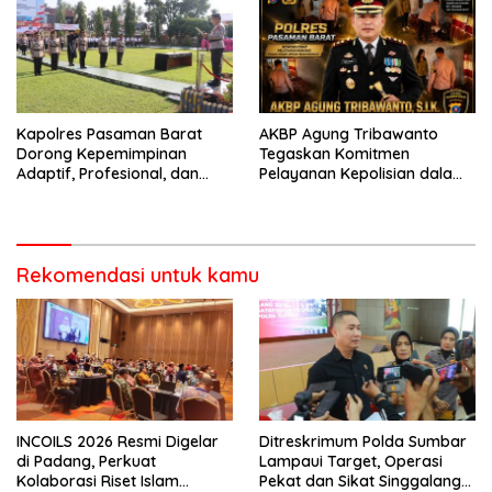
Bencana
Perlengkapan Keselamatan
Berkendara
Kapolres Pasaman Barat
AKBP Agung Tribawanto
Dorong Kepemimpinan
Tegaskan Komitmen
Adaptif, Profesional, dan
Pelayanan Kepolisian dalam
Berorientasi Pelayanan
Penanganan Dugaan
Pencurian di Kecamatan
Pasaman
Rekomendasi untuk kamu
INCOILS 2026 Resmi Digelar
Ditreskrimum Polda Sumbar
di Padang, Perkuat
Lampaui Target, Operasi
Kolaborasi Riset Islam
Pekat dan Sikat Singgalang