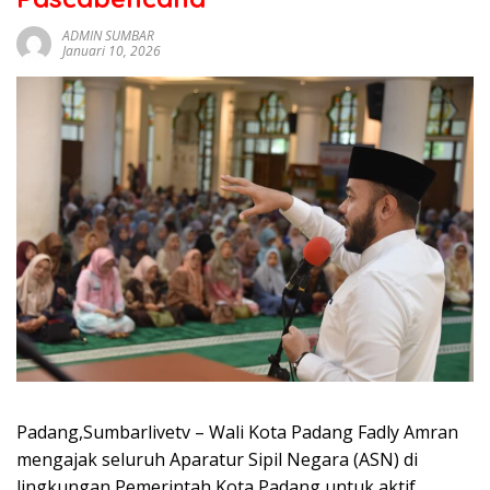
sumbar
tv
ADMIN SUMBAR
Januari 10, 2026
live
Padang,Sumbarlivetv – Wali Kota Padang Fadly Amran
mengajak seluruh Aparatur Sipil Negara (ASN) di
lingkungan Pemerintah Kota Padang untuk aktif