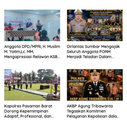
Bertaraf Internasional
2026 Catat Hasil Maksimal
Anggota DPD/MPRI, H. Muslim
Dirlantas Sumbar Mengajak
M. Yatim,Lc. MM,
Seluruh Anggota PORM
Mengapresiasi Relawan KSB
Menjadi Teladan Dalam
Kota Padang salah satu
Mematuhi Aturan Lalu
garda terdepan dalam
Lintas,Menggunakan
Bencana
Perlengkapan Keselamatan
Berkendara
Kapolres Pasaman Barat
AKBP Agung Tribawanto
Dorong Kepemimpinan
Tegaskan Komitmen
Adaptif, Profesional, dan
Pelayanan Kepolisian dalam
Berorientasi Pelayanan
Penanganan Dugaan
Pencurian di Kecamatan