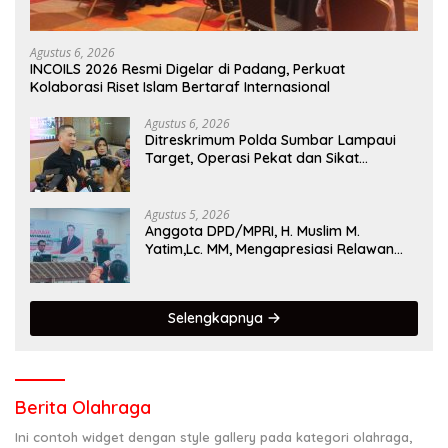
Agustus 6, 2026
INCOILS 2026 Resmi Digelar di Padang, Perkuat
Kolaborasi Riset Islam Bertaraf Internasional
Agustus 6, 2026
Ditreskrimum Polda Sumbar Lampaui
Target, Operasi Pekat dan Sikat
Singgalang 2026 Catat Hasil Maksimal
Agustus 5, 2026
Anggota DPD/MPRI, H. Muslim M.
Yatim,Lc. MM, Mengapresiasi Relawan
KSB Kota Padang salah satu garda
terdepan dalam Bencana
Selengkapnya
Berita Olahraga
Ini contoh widget dengan style gallery pada kategori olahraga,