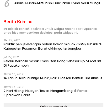
6
Aliansi Nissan-Mitsubishi Luncurkan Livina Versi Mungil
Berita Kriminal
Ini adalah contoh deskripsi untuk widget recent post wpberita,
anda bisa memasukkan deskripsi pada widget ini.
Mei 27, 2026
Praktik penyelewengan bahan bakar minyak (BBM) subsidi di
Kabupaten Pasaman Barat akhirnya terbongkar
Juli 27, 2025
Pelaku Berhasil Gasak Emas Dan Uang Sebesar Rp.34.650.00
Di Payakumbuh
Maret 16, 2019
14 Tahun Terbunuhnya Munir, Polri Didesak Bentuk Tim Khusus
Maret 16, 2019
2 Hari Hilang, Nelayan Tewas Mengambang di Pantai
Cipalawah Garut
Selengkapnya