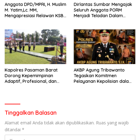
Anggota DPD/MPRI, H. Muslim
Dirlantas Sumbar Mengajak
M. Yatim,Lc. MM,
Seluruh Anggota PORM
Mengapresiasi Relawan KSB
Menjadi Teladan Dalam
Kota Padang salah satu
Mematuhi Aturan Lalu
garda terdepan dalam
Lintas,Menggunakan
Bencana
Perlengkapan Keselamatan
Berkendara
Kapolres Pasaman Barat
AKBP Agung Tribawanto
Dorong Kepemimpinan
Tegaskan Komitmen
Adaptif, Profesional, dan
Pelayanan Kepolisian dalam
Berorientasi Pelayanan
Penanganan Dugaan
Pencurian di Kecamatan
Pasaman
Tinggalkan Balasan
Alamat email Anda tidak akan dipublikasikan.
Ruas yang wajib
ditandai
*