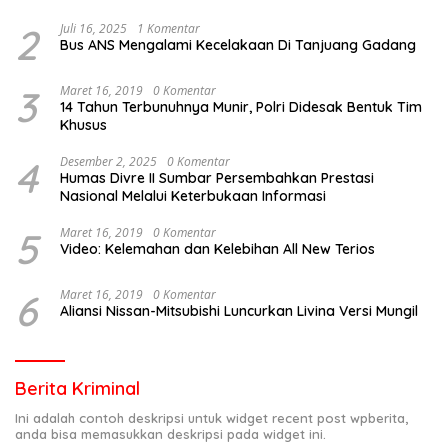
2
Juli 16, 2025
1 Komentar
Bus ANS Mengalami Kecelakaan Di Tanjuang Gadang
3
Maret 16, 2019
0 Komentar
14 Tahun Terbunuhnya Munir, Polri Didesak Bentuk Tim
Khusus
4
Desember 2, 2025
0 Komentar
Humas Divre II Sumbar Persembahkan Prestasi
Nasional Melalui Keterbukaan Informasi
5
Maret 16, 2019
0 Komentar
Video: Kelemahan dan Kelebihan All New Terios
6
Maret 16, 2019
0 Komentar
Aliansi Nissan-Mitsubishi Luncurkan Livina Versi Mungil
Berita Kriminal
Ini adalah contoh deskripsi untuk widget recent post wpberita,
anda bisa memasukkan deskripsi pada widget ini.