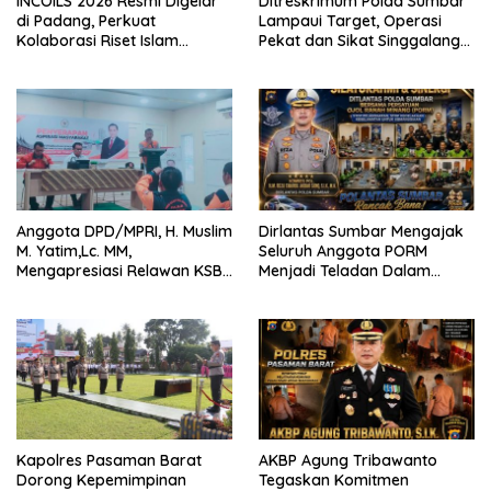
INCOILS 2026 Resmi Digelar
Ditreskrimum Polda Sumbar
di Padang, Perkuat
Lampaui Target, Operasi
Kolaborasi Riset Islam
Pekat dan Sikat Singgalang
Bertaraf Internasional
2026 Catat Hasil Maksimal
Anggota DPD/MPRI, H. Muslim
Dirlantas Sumbar Mengajak
M. Yatim,Lc. MM,
Seluruh Anggota PORM
Mengapresiasi Relawan KSB
Menjadi Teladan Dalam
Kota Padang salah satu
Mematuhi Aturan Lalu
garda terdepan dalam
Lintas,Menggunakan
Bencana
Perlengkapan Keselamatan
Berkendara
Kapolres Pasaman Barat
AKBP Agung Tribawanto
Dorong Kepemimpinan
Tegaskan Komitmen