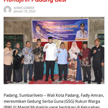
sumbar
tv
ADMIN SUMBAR
Januari 10, 2026
live
Padang, Sumbarlivetv – Wali Kota Padang, Fadly Amran,
meresmikan Gedung Serba Guna (GSG) Rukun Warga
(RW) III Masjid Muhajirin yang berlokasi di Kelurahan