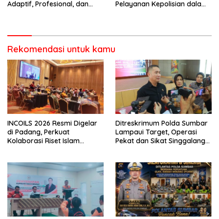
Adaptif, Profesional, dan
Pelayanan Kepolisian dalam
Berorientasi Pelayanan
Penanganan Dugaan
Pencurian di Kecamatan
Pasaman
Rekomendasi untuk kamu
INCOILS 2026 Resmi Digelar
Ditreskrimum Polda Sumbar
di Padang, Perkuat
Lampaui Target, Operasi
Kolaborasi Riset Islam
Pekat dan Sikat Singgalang
Bertaraf Internasional
2026 Catat Hasil Maksimal