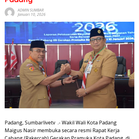
sumbar
tv
ADMIN SUMBAR
Januari 10, 2026
live
Padang, Sumbarlivetv .- Wakil Wali Kota Padang
Maigus Nasir membuka secara resmi Rapat Kerja
Cabang (Rakercab) Gerakan Pramuka Kota Padang, di