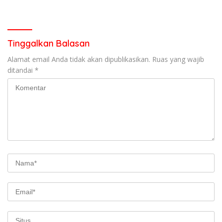
Berorientasi Pelayanan
Penanganan Dugaan
Pencurian di Kecamatan
Pasaman
Tinggalkan Balasan
Alamat email Anda tidak akan dipublikasikan.
Ruas yang wajib
ditandai
*