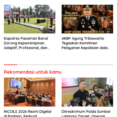
garda terdepan dalam
Lintas,Menggunakan
Bencana
Perlengkapan Keselamatan
Berkendara
Kapolres Pasaman Barat
AKBP Agung Tribawanto
Dorong Kepemimpinan
Tegaskan Komitmen
Adaptif, Profesional, dan
Pelayanan Kepolisian dalam
Berorientasi Pelayanan
Penanganan Dugaan
Pencurian di Kecamatan
Pasaman
Rekomendasi untuk kamu
INCOILS 2026 Resmi Digelar
Ditreskrimum Polda Sumbar
di Padang, Perkuat
Lampaui Target, Operasi