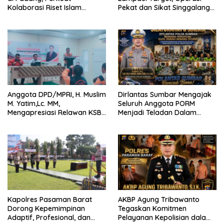
Kolaborasi Riset Islam
Pekat dan Sikat Singgalang
Bertaraf Internasional
2026 Catat Hasil Maksimal
Anggota DPD/MPRI, H. Muslim
Dirlantas Sumbar Mengajak
M. Yatim,Lc. MM,
Seluruh Anggota PORM
Mengapresiasi Relawan KSB
Menjadi Teladan Dalam
Kota Padang salah satu
Mematuhi Aturan Lalu
garda terdepan dalam
Lintas,Menggunakan
Bencana
Perlengkapan Keselamatan
Berkendara
Kapolres Pasaman Barat
AKBP Agung Tribawanto
Dorong Kepemimpinan
Tegaskan Komitmen
Adaptif, Profesional, dan
Pelayanan Kepolisian dalam