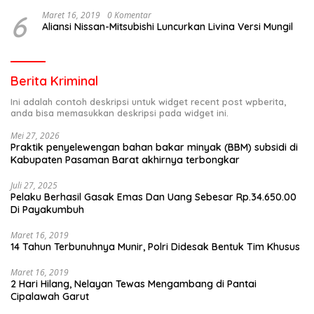
6
Maret 16, 2019
0 Komentar
Aliansi Nissan-Mitsubishi Luncurkan Livina Versi Mungil
Berita Kriminal
Ini adalah contoh deskripsi untuk widget recent post wpberita,
anda bisa memasukkan deskripsi pada widget ini.
Mei 27, 2026
Praktik penyelewengan bahan bakar minyak (BBM) subsidi di
Kabupaten Pasaman Barat akhirnya terbongkar
Juli 27, 2025
Pelaku Berhasil Gasak Emas Dan Uang Sebesar Rp.34.650.00
Di Payakumbuh
Maret 16, 2019
14 Tahun Terbunuhnya Munir, Polri Didesak Bentuk Tim Khusus
Maret 16, 2019
2 Hari Hilang, Nelayan Tewas Mengambang di Pantai
Cipalawah Garut