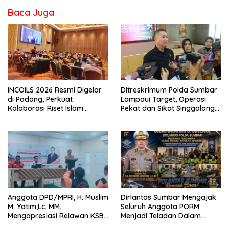
Baca Juga
INCOILS 2026 Resmi Digelar
Ditreskrimum Polda Sumbar
di Padang, Perkuat
Lampaui Target, Operasi
Kolaborasi Riset Islam
Pekat dan Sikat Singgalang
Bertaraf Internasional
2026 Catat Hasil Maksimal
Anggota DPD/MPRI, H. Muslim
Dirlantas Sumbar Mengajak
M. Yatim,Lc. MM,
Seluruh Anggota PORM
Mengapresiasi Relawan KSB
Menjadi Teladan Dalam
Kota Padang salah satu
Mematuhi Aturan Lalu