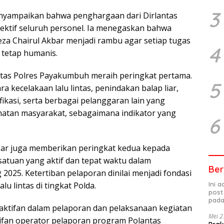
3
enyampaikan bahwa penghargaan dari Dirlantas
olektif seluruh personel. Ia menegaskan bahwa
eza Chairul Akbar menjadi rambu agar setiap tugas
4
n tetap humanis.
antas Polres Payakumbuh meraih peringkat pertama.
5
kecelakaan lalu lintas, penindakan balap liar,
ikasi, serta berbagai pelanggaran lain yang
atan masyarakat, sebagaimana indikator yang
6
kbar juga memberikan peringkat kedua kepada
atuan yang aktif dan tepat waktu dalam
Ber
2025. Ketertiban pelaporan dinilai menjadi fondasi
u lintas di tingkat Polda.
Ini 
post
pada
aktifan dalam pelaporan dan pelaksanaan kegiatan
Mei 2
ktifan operator pelaporan program Polantas