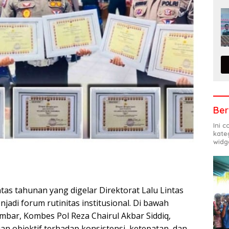
Ber
Ini 
kate
widg
tas tahunan yang digelar Direktorat Lalu Lintas
jadi forum rutinitas institusional. Di bawah
mbar, Kombes Pol Reza Chairul Akbar Siddiq,
ian objektif terhadap konsistensi, ketepatan, dan