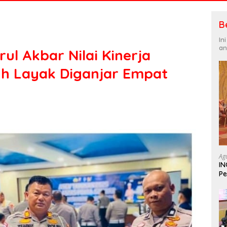
B
In
an
ul Akbar Nilai Kinerja
h Layak Diganjar Empat
Ag
IN
Pe
In