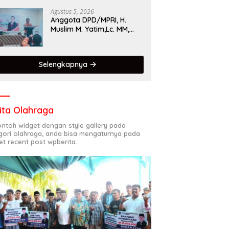
Singgalang 2026 Catat
Hasil Maksimal
Agustus 5, 2026
Anggota DPD/MPRI, H.
Muslim M. Yatim,Lc. MM,
Mengapresiasi Relawan
KSB Kota Padang salah
satu garda terdepan
Selengkapnya
dalam Bencana
ita Olahraga
contoh widget dengan style gallery pada
gori olahraga, anda bisa mengaturnya pada
et recent post wpberita.