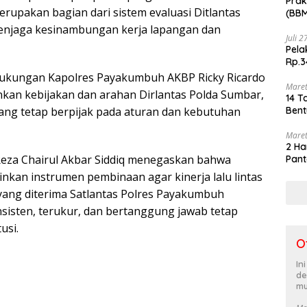
Prak
erupakan bagian dari sistem evaluasi Ditlantas
(BBM
akhi
enjaga kesinambungan kerja lapangan dan
Juli 
Pela
Rp.3
ukungan Kapolres Payakumbuh AKBP Ricky Ricardo
Maret
nkan kebijakan dan arahan Dirlantas Polda Sumbar,
14 T
ng tetap berpijak pada aturan dan kebutuhan
Bent
Maret
2 Ha
 Reza Chairul Akbar Siddiq menegaskan bahwa
Pant
nkan instrumen pembinaan agar kinerja lalu lintas
ang diterima Satlantas Polres Payakumbuh
sisten, terukur, dan bertanggung jawab tetap
usi.
O
In
de
mu