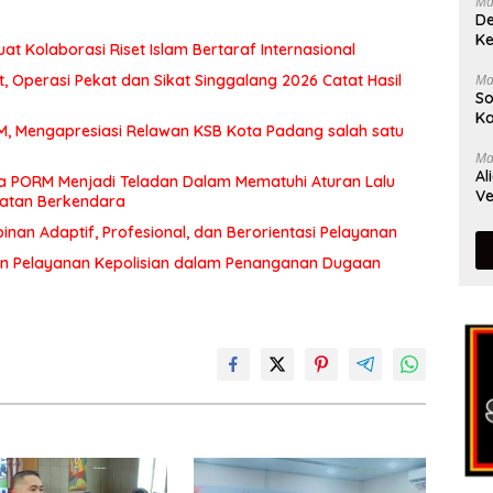
Ma
De
Ke
at Kolaborasi Riset Islam Bertaraf Internasional
 Operasi Pekat dan Sikat Singgalang 2026 Catat Hasil
Ma
So
Ka
MM, Mengapresiasi Relawan KSB Kota Padang salah satu
Ma
Al
a PORM Menjadi Teladan Dalam Mematuhi Aturan Lalu
Ve
matan Berkendara
an Adaptif, Profesional, dan Berorientasi Pelayanan
n Pelayanan Kepolisian dalam Penanganan Dugaan