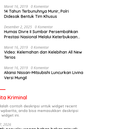
Maret 16, 2019
0 Komentar
14 Tahun Terbunuhnya Munir, Polri
Didesak Bentuk Tim Khusus
Desember 2, 2025
0 Komentar
Humas Divre II Sumbar Persembahkan
Prestasi Nasional Melalui Keterbukaan
Informasi
Maret 16, 2019
0 Komentar
Video: Kelemahan dan Kelebihan All New
Terios
Maret 16, 2019
0 Komentar
Aliansi Nissan-Mitsubishi Luncurkan Livina
Versi Mungil
ita Kriminal
adalah contoh deskripsi untuk widget recent
 wpberita, anda bisa memasukkan deskripsi
 widget ini.
7, 2026