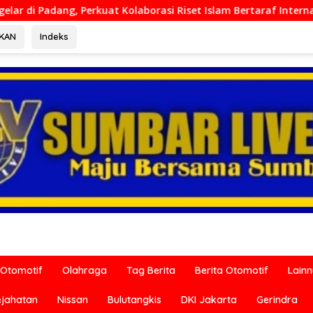
rasi Riset Islam Bertaraf Internasional
Ditreskrimum P
RKAN
Indeks
Otomotif
Olahraga
Tag Berita
Berita Otomotif
Lain
ejahatan
Nissan
Bulutangkis
DKI Jakarta
Gerindra