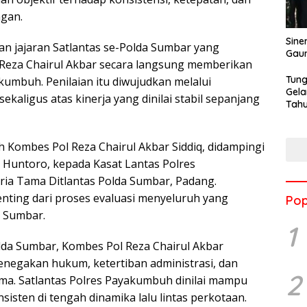
ngan.
Sine
nan jajaran Satlantas se-Polda Sumbar yang
Gau
 Reza Chairul Akbar secara langsung memberikan
Tung
kumbuh. Penilaian itu diwujudkan melalui
Gela
ligus atas kinerja yang dinilai stabil sepanjang
Tahu
Jon
 Kombes Pol Reza Chairul Akbar Siddiq, didampingi
Huntoro, kepada Kasat Lantas Polres
ria Tama Ditlantas Polda Sumbar, Padang.
ting dari proses evaluasi menyeluruh yang
Pop
a Sumbar.
1
lda Sumbar, Kombes Pol Reza Chairul Akbar
egakan hukum, ketertiban administrasi, dan
2
ama. Satlantas Polres Payakumbuh dinilai mampu
sisten di tengah dinamika lalu lintas perkotaan.