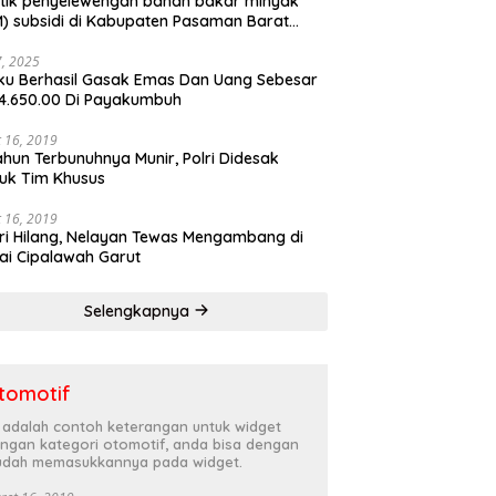
tik penyelewengan bahan bakar minyak
) subsidi di Kabupaten Pasaman Barat
rnya terbongkar
27, 2025
ku Berhasil Gasak Emas Dan Uang Sebesar
4.650.00 Di Payakumbuh
 16, 2019
ahun Terbunuhnya Munir, Polri Didesak
uk Tim Khusus
 16, 2019
ri Hilang, Nelayan Tewas Mengambang di
ai Cipalawah Garut
Selengkapnya
tomotif
i adalah contoh keterangan untuk widget
ngan kategori otomotif, anda bisa dengan
dah memasukkannya pada widget.