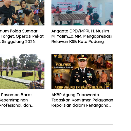
rimum Polda Sumbar
Anggota DPD/MPRI, H. Muslim
Target, Operasi Pekat
M. Yatim,Lc. MM, Mengapresiasi
t Singgalang 2026
Relawan KSB Kota Padang
sil Maksimal
salah satu garda terdepan
dalam Bencana
s Pasaman Barat
AKBP Agung Tribawanto
Kepemimpinan
Tegaskan Komitmen Pelayanan
Profesional, dan
Kepolisian dalam Penanganan
tasi Pelayanan
Dugaan Pencurian di
Kecamatan Pasaman