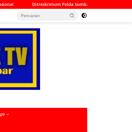
olda Sumbar Lampaui Target, Operasi Pekat dan Sikat Singgal
nya