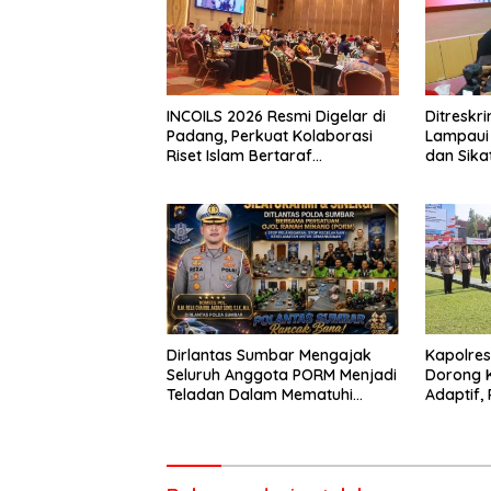
INCOILS 2026 Resmi Digelar di
Ditresk
Padang, Perkuat Kolaborasi
Lampaui 
Riset Islam Bertaraf
dan Sika
Internasional
Catat Ha
Dirlantas Sumbar Mengajak
Kapolre
Seluruh Anggota PORM Menjadi
Dorong 
Teladan Dalam Mematuhi
Adaptif, 
Aturan Lalu
Berorien
Lintas,Menggunakan
Perlengkapan Keselamatan
Berkendara