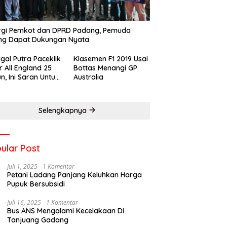
rgi Pemkot dan DPRD Padang, Pemuda
ng Dapat Dukungan Nyata
gal Putra Paceklik
Klasemen F1 2019 Usai
r All England 25
Bottas Menangi GP
n, Ini Saran Untuk
Australia
atan dkk
Selengkapnya
ular Post
Juli 1, 2025
1 Komentar
Petani Ladang Panjang Keluhkan Harga
Pupuk Bersubsidi
Juli 16, 2025
1 Komentar
Bus ANS Mengalami Kecelakaan Di
Tanjuang Gadang