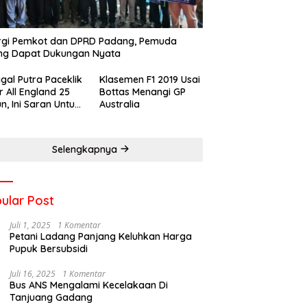
rgi Pemkot dan DPRD Padang, Pemuda
ng Dapat Dukungan Nyata
gal Putra Paceklik
Klasemen F1 2019 Usai
r All England 25
Bottas Menangi GP
n, Ini Saran Untuk
Australia
atan dkk
Selengkapnya
ular Post
Juli 1, 2025
1 Komentar
Petani Ladang Panjang Keluhkan Harga
Pupuk Bersubsidi
Juli 16, 2025
1 Komentar
Bus ANS Mengalami Kecelakaan Di
Tanjuang Gadang