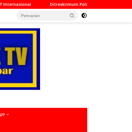
eskrimum Polda Sumbar Lampaui Target, Operasi Pekat dan Sika
nya