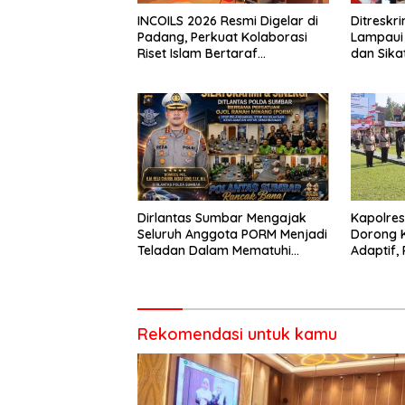
INCOILS 2026 Resmi Digelar di
Ditresk
Padang, Perkuat Kolaborasi
Lampaui 
Riset Islam Bertaraf
dan Sika
Internasional
Catat Ha
Dirlantas Sumbar Mengajak
Kapolre
Seluruh Anggota PORM Menjadi
Dorong 
Teladan Dalam Mematuhi
Adaptif, 
Aturan Lalu
Berorien
Lintas,Menggunakan
Perlengkapan Keselamatan
Berkendara
Rekomendasi untuk kamu