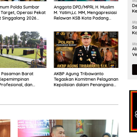
Ma
De
rimum Polda Sumbar
Anggota DPD/MPRI, H. Muslim
Ke
Target, Operasi Pekat
M. Yatim,Lc. MM, Mengapresiasi
t Singgalang 2026
Relawan KSB Kota Padang
Ma
sil Maksimal
salah satu garda terdepan
So
dalam Bencana
Ka
Ma
Al
Ve
s Pasaman Barat
AKBP Agung Tribawanto
Kepemimpinan
Tegaskan Komitmen Pelayanan
Profesional, dan
Kepolisian dalam Penanganan
tasi Pelayanan
Dugaan Pencurian di
Kecamatan Pasaman