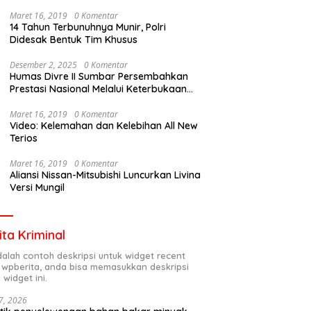
Maret 16, 2019
0 Komentar
14 Tahun Terbunuhnya Munir, Polri
Didesak Bentuk Tim Khusus
Desember 2, 2025
0 Komentar
Humas Divre II Sumbar Persembahkan
Prestasi Nasional Melalui Keterbukaan
Informasi
Maret 16, 2019
0 Komentar
Video: Kelemahan dan Kelebihan All New
Terios
Maret 16, 2019
0 Komentar
Aliansi Nissan-Mitsubishi Luncurkan Livina
Versi Mungil
ita Kriminal
adalah contoh deskripsi untuk widget recent
 wpberita, anda bisa memasukkan deskripsi
 widget ini.
7, 2026