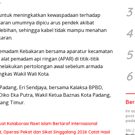
.
3
untuk meningkatkan kewaspadaan terhadap
aran umumnya dipicu arus pendek akibat
4
lebihan, sehingga kabel tidak mampu menahan
aran.
5
 Pemadam Kebakaran bersama aparatur kecamatan
at pemadam api ringan (APAR) di titik-titik
 melakukan pertolongan awal sebelum armada
6
ngkas Wakil Wali Kota.
a Padang, Eri Sendjaya, bersama Kalaksa BPBD,
Diko Eka Putra, Wakil Ketua Baznas Kota Padang,
Ber
dang Timur.
Ini 
post
pada
at Kolaborasi Riset Islam Bertaraf Internasional
Mei 2
 Operasi Pekat dan Sikat Singgalang 2026 Catat Hasil