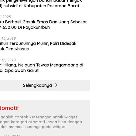
tik penyelewengan bahan bakar minyak
) subsidi di Kabupaten Pasaman Barat
rnya terbongkar
27, 2025
ku Berhasil Gasak Emas Dan Uang Sebesar
4.650.00 Di Payakumbuh
 16, 2019
ahun Terbunuhnya Munir, Polri Didesak
uk Tim Khusus
 16, 2019
ri Hilang, Nelayan Tewas Mengambang di
ai Cipalawah Garut
Selengkapnya
tomotif
i adalah contoh keterangan untuk widget
ngan kategori otomotif, anda bisa dengan
dah memasukkannya pada widget.