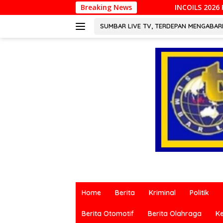
Langsung
INCOILS 2026 Resmi Digelar di Padang, Perk
Breaking News
ke
konten
SUMBAR LIVE TV, TERDEPAN MENGABA
Berita
terkini
Home
Berita
Kriminal
Politik
dari
berbagai
Berita Otomotif
Berita Olahraga
K
sumber