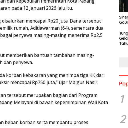
ran dan kepedulian Pemerintah Kota Padang
an pada 12 Januari 2026 lalu itu.
Sine
 disalurkan mencapai Rp20 juta. Dana tersebut
Gau
pemilik rumah, Aditiawarman (64), sementara dua
Tung
sebagai penyewa masing-masing menerima Rp2,5
Gela
Tahu
Jon
turut memberikan bantuan tambahan masing-
ah dan penyewa.
da korban kebakaran yang menimpa tiga KK dari
ksir mencapai Rp750 juta,” ujar Maigus Nasir.
Pop
1
uan tersebut merupakan bagian dari Program
adang Melayani di bawah kepemimpinan Wali Kota
2
an beban korban serta membantu proses