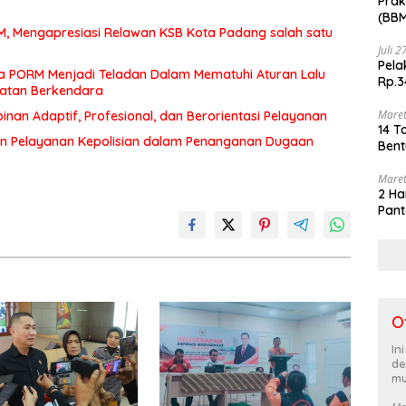
Prak
(BBM
MM, Mengapresiasi Relawan KSB Kota Padang salah satu
akhi
Juli 
Pela
a PORM Menjadi Teladan Dalam Mematuhi Aturan Lalu
Rp.3
matan Berkendara
Maret
an Adaptif, Profesional, dan Berorientasi Pelayanan
14 T
n Pelayanan Kepolisian dalam Penanganan Dugaan
Bent
Maret
2 Ha
Pant
O
In
de
mu