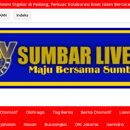
uat Kolaborasi Riset Islam Bertaraf Internasional
Ditr
RKAN
Indeks
Otomotif
Olahraga
Tag Berita
Berita Otomotif
Lain
ejahatan
Nissan
Bulutangkis
DKI Jakarta
Gerindra