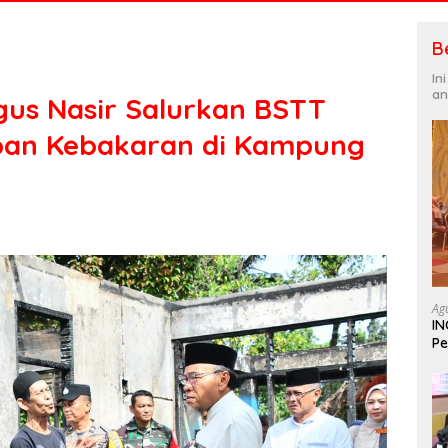
B
In
an
us Nasir Salurkan BSTT
ban Kebakaran di Kampung
Ag
IN
Pe
In