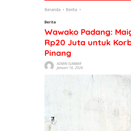
di
Beranda
Berita
indonesia
baik
Berita
dari
Wawako Padang: Maig
politik,
ekonomi
Rp20 Juta untuk Kor
mapun
budaya
Pinang
serta
berita
ADMIN SUMBAR
Januari 16, 2026
terbaru
lainnya
di
sumbar
tv
live