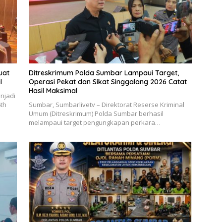
uat
Ditreskrimum Polda Sumbar Lampaui Target,
l
Operasi Pekat dan Sikat Singgalang 2026 Catat
Hasil Maksimal
njadi
6th
Sumbar, Sumbarlivetv – Direktorat Reserse Kriminal
Umum (Ditreskrimum) Polda Sumbar berhasil
melampaui target pengungkapan perkara…