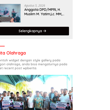
Singgalang 2026 Catat
Hasil Maksimal
Agustus 5, 2026
Anggota DPD/MPRI, H.
Muslim M. Yatim,Lc. MM,
Mengapresiasi Relawan
KSB Kota Padang salah
satu garda terdepan
Selengkapnya
dalam Bencana
ita Olahraga
contoh widget dengan style gallery pada
gori olahraga, anda bisa mengaturnya pada
et recent post wpberita.