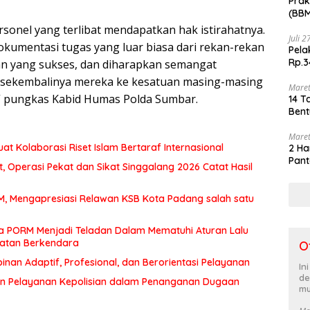
Prak
(BBM
akhi
onel yang terlibat mendapatkan hak istirahatnya.
Juli 
kumentasi tugas yang luar biasa dari rekan-rekan
Pela
Rp.3
aan yang sukses, dan diharapkan semangat
a sekembalinya mereka ke kesatuan masing-masing
Maret
” pungkas Kabid Humas Polda Sumbar.
14 T
Bent
Maret
at Kolaborasi Riset Islam Bertaraf Internasional
2 Ha
Pant
 Operasi Pekat dan Sikat Singgalang 2026 Catat Hasil
MM, Mengapresiasi Relawan KSB Kota Padang salah satu
a PORM Menjadi Teladan Dalam Mematuhi Aturan Lalu
matan Berkendara
O
an Adaptif, Profesional, dan Berorientasi Pelayanan
In
de
n Pelayanan Kepolisian dalam Penanganan Dugaan
mu