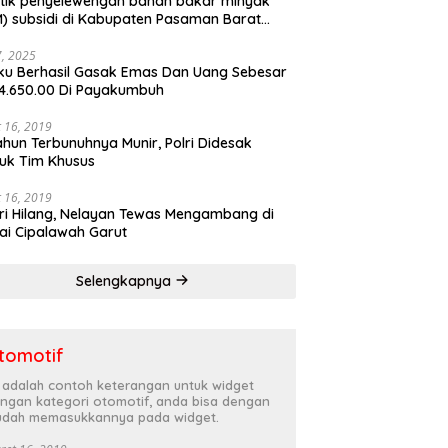
tik penyelewengan bahan bakar minyak
) subsidi di Kabupaten Pasaman Barat
rnya terbongkar
27, 2025
ku Berhasil Gasak Emas Dan Uang Sebesar
4.650.00 Di Payakumbuh
 16, 2019
ahun Terbunuhnya Munir, Polri Didesak
uk Tim Khusus
 16, 2019
ri Hilang, Nelayan Tewas Mengambang di
ai Cipalawah Garut
Selengkapnya
tomotif
i adalah contoh keterangan untuk widget
ngan kategori otomotif, anda bisa dengan
dah memasukkannya pada widget.