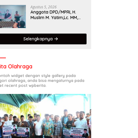
Singgalang 2026 Catat
Hasil Maksimal
Agustus 5, 2026
Anggota DPD/MPRI, H.
Muslim M. Yatim,Lc. MM,
Mengapresiasi Relawan
KSB Kota Padang salah
satu garda terdepan
Selengkapnya
dalam Bencana
ita Olahraga
contoh widget dengan style gallery pada
gori olahraga, anda bisa mengaturnya pada
et recent post wpberita.