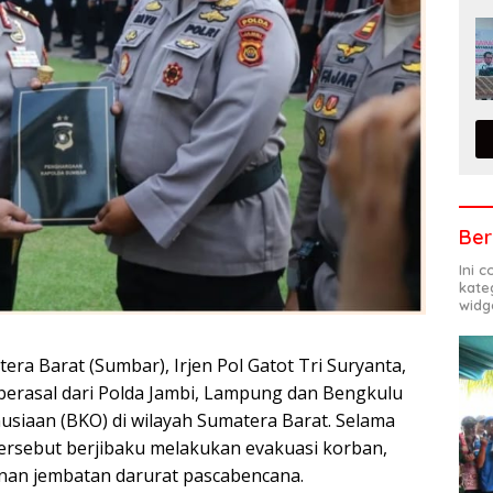
Ber
Ini 
kate
widg
ra Barat (Sumbar), Irjen Pol Gatot Tri Suryanta,
erasal dari Polda Jambi, Lampung dan Bengkulu
siaan (BKO) di wilayah Sumatera Barat. Selama
 tersebut berjibaku melakukan evakuasi korban,
an jembatan darurat pascabencana.