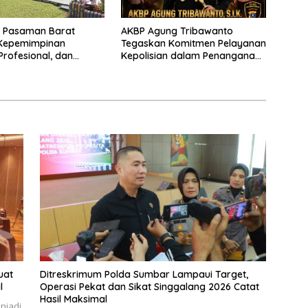
s Pasaman Barat
AKBP Agung Tribawanto
Kepemimpinan
Tegaskan Komitmen Pelayanan
Profesional, dan
Kepolisian dalam Penanganan
tasi Pelayanan
Dugaan Pencurian di
Kecamatan Pasaman
uat
Ditreskrimum Polda Sumbar Lampaui Target,
l
Operasi Pekat dan Sikat Singgalang 2026 Catat
Hasil Maksimal
njadi