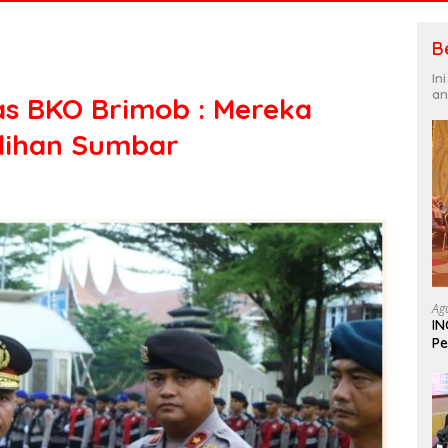
B
In
an
s BKO Brimob : Mereka
lihan Sumbar
Ag
IN
Pe
In