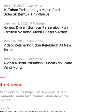
Maret 16, 2019
0 Komentar
14 Tahun Terbunuhnya Munir, Polri
Didesak Bentuk Tim Khusus
Desember 2, 2025
0 Komentar
Humas Divre II Sumbar Persembahkan
Prestasi Nasional Melalui Keterbukaan
Informasi
Maret 16, 2019
0 Komentar
Video: Kelemahan dan Kelebihan All New
Terios
Maret 16, 2019
0 Komentar
Aliansi Nissan-Mitsubishi Luncurkan Livina
Versi Mungil
ita Kriminal
adalah contoh deskripsi untuk widget recent
 wpberita, anda bisa memasukkan deskripsi
 widget ini.
7, 2026