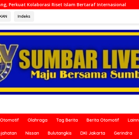
slam Bertaraf Internasional
Ditreskrimum Polda Sumbar
RKAN
Indeks
Otomotif
Olahraga
Tag Berita
Berita Otomotif
Lain
ejahatan
Nissan
Bulutangkis
DKI Jakarta
Gerindra