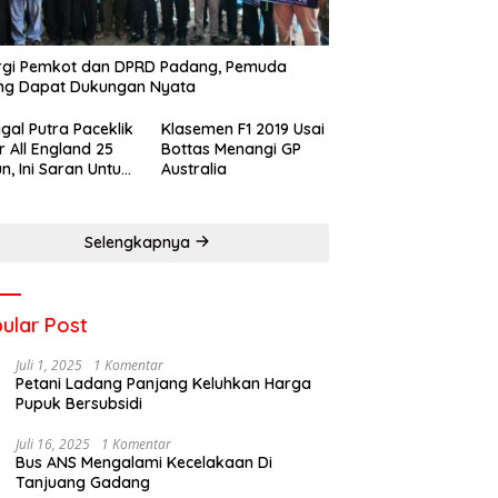
rgi Pemkot dan DPRD Padang, Pemuda
ng Dapat Dukungan Nyata
gal Putra Paceklik
Klasemen F1 2019 Usai
r All England 25
Bottas Menangi GP
n, Ini Saran Untuk
Australia
atan dkk
Selengkapnya
ular Post
Juli 1, 2025
1 Komentar
Petani Ladang Panjang Keluhkan Harga
Pupuk Bersubsidi
Juli 16, 2025
1 Komentar
Bus ANS Mengalami Kecelakaan Di
Tanjuang Gadang