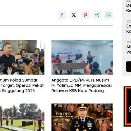
Ma
De
Ke
Ma
So
Ka
Ma
Al
Ve
rimum Polda Sumbar
Anggota DPD/MPRI, H. Muslim
Target, Operasi Pekat
M. Yatim,Lc. MM, Mengapresiasi
t Singgalang 2026
Relawan KSB Kota Padang
sil Maksimal
salah satu garda terdepan
dalam Bencana