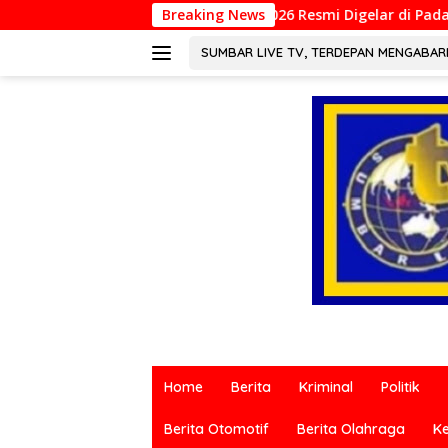
Langsung
NCOILS 2026 Resmi Digelar di Padang, Perkuat Kolaborasi Riset I
Breaking News
ke
konten
SUMBAR LIVE TV, TERDEPAN MENGABA
Berita
terkini
Home
Berita
Kriminal
Politik
dari
berbagai
Berita Otomotif
Berita Olahraga
K
sumber