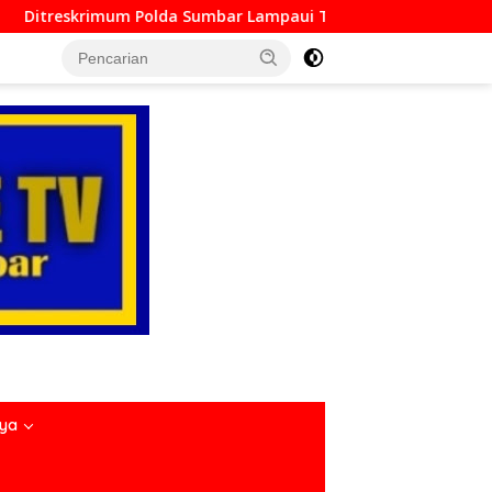
 Lampaui Target, Operasi Pekat dan Sikat Singgalang 2026 Cat
nya