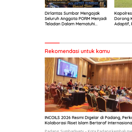
Dirlantas Sumbar Mengajak
Kapolre
Seluruh Anggota PORM Menjadi
Dorong 
Teladan Dalam Mematuhi
Adaptif, 
Aturan Lalu
Berorien
Lintas,Menggunakan
Perlengkapan Keselamatan
Berkendara
Rekomendasi untuk kamu
INCOILS 2026 Resmi Digelar di Padang, Perk
Kolaborasi Riset Islam Bertaraf Internasiona
Padang, Sumbarlivetv – Kota Padang kembali me