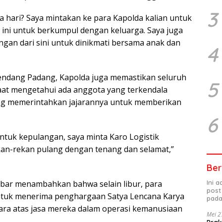
3
ga hari? Saya mintakan ke para Kapolda kalian untuk
 ini untuk berkumpul dengan keluarga. Saya juga
gan dari sini untuk dinikmati bersama anak dan
4
Rendang Padang, Kapolda juga memastikan seluruh
5
 Saat mengetahui ada anggota yang terkendala
ng memerintahkan jajarannya untuk memberikan
6
ntuk kepulangan, saya minta Karo Logistik
ekan-rekan pulang dengan tenang dan selamat,”
Ber
Ini 
bar menambahkan bahwa selain libur, para
post
 untuk menerima penghargaan Satya Lencana Karya
pada
ra atas jasa mereka dalam operasi kemanusiaan
Mei 2