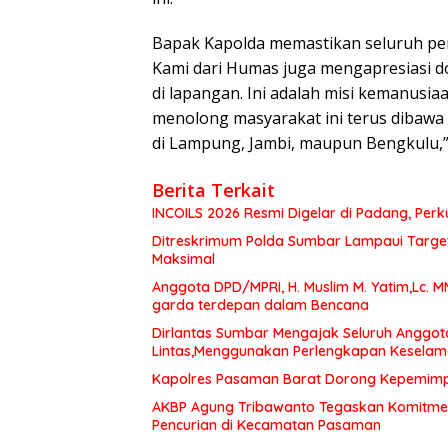
Bapak Kapolda memastikan seluruh pers
Kami dari Humas juga mengapresiasi do
di lapangan. Ini adalah misi kemanusi
menolong masyarakat ini terus dibaw
di Lampung, Jambi, maupun Bengkulu,
Berita Terkait
INCOILS 2026 Resmi Digelar di Padang, Perku
Ditreskrimum Polda Sumbar Lampaui Target,
Maksimal
Anggota DPD/MPRI, H. Muslim M. Yatim,Lc. 
garda terdepan dalam Bencana
Dirlantas Sumbar Mengajak Seluruh Anggot
Lintas,Menggunakan Perlengkapan Kesela
Kapolres Pasaman Barat Dorong Kepemimpin
AKBP Agung Tribawanto Tegaskan Komitme
Pencurian di Kecamatan Pasaman