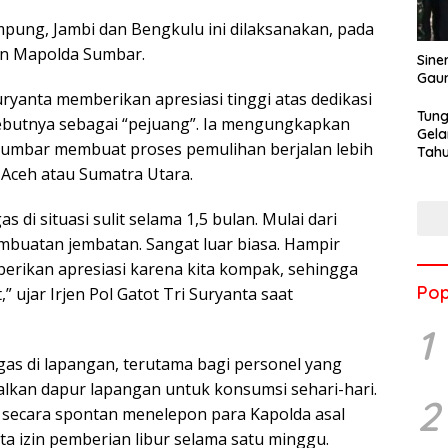
pung, Jambi dan Bengkulu ini dilaksanakan, pada
pan Mapolda Sumbar.
Sine
Gau
uryanta memberikan apresiasi tinggi atas dedikasi
Tung
sebutnya sebagai “pejuang”. Ia mengungkapkan
Gela
Sumbar membuat proses pemulihan berjalan lebih
Tahu
Jon
 Aceh atau Sumatra Utara.
 di situasi sulit selama 1,5 bulan. Mulai dari
mbuatan jembatan. Sangat luar biasa. Hampir
rikan apresiasi karena kita kompak, sehingga
Pop
” ujar Irjen Pol Gatot Tri Suryanta saat
1
s di lapangan, terutama bagi personel yang
alkan dapur lapangan untuk konsumsi sehari-hari.
2
secara spontan menelepon para Kapolda asal
a izin pemberian libur selama satu minggu.