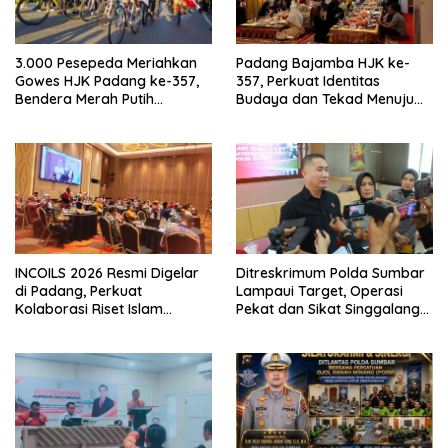
3.000 Pesepeda Meriahkan
Padang Bajamba HJK ke-
Gowes HJK Padang ke-357,
357, Perkuat Identitas
Bendera Merah Putih
Budaya dan Tekad Menuju
Dibagikan Sambut HUT ke-81
Kota Gastronomi Dunia
RI
INCOILS 2026 Resmi Digelar
Ditreskrimum Polda Sumbar
di Padang, Perkuat
Lampaui Target, Operasi
Kolaborasi Riset Islam
Pekat dan Sikat Singgalang
Bertaraf Internasional
2026 Catat Hasil Maksimal