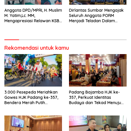
Anggota DPD/MPRI, H. Muslim
Dirlantas Sumbar Mengajak
M. Yatim,Lc. MM,
Seluruh Anggota PORM
Mengapresiasi Relawan KSB
Menjadi Teladan Dalam
Kota Padang salah satu
Mematuhi Aturan Lalu
garda terdepan dalam
Lintas,Menggunakan
Bencana
Perlengkapan Keselamatan
Berkendara
Rekomendasi untuk kamu
3.000 Pesepeda Meriahkan
Padang Bajamba HJK ke-
Gowes HJK Padang ke-357,
357, Perkuat Identitas
Bendera Merah Putih
Budaya dan Tekad Menuju
Dibagikan Sambut HUT ke-81
Kota Gastronomi Dunia
RI