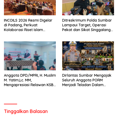
INCOILS 2026 Resmi Digelar
Ditreskrimum Polda Sumbar
di Padang, Perkuat
Lampaui Target, Operasi
Kolaborasi Riset Islam
Pekat dan Sikat Singgalang
Bertaraf Internasional
2026 Catat Hasil Maksimal
Anggota DPD/MPRI, H. Muslim
Dirlantas Sumbar Mengajak
M. Yatim,Lc. MM,
Seluruh Anggota PORM
Mengapresiasi Relawan KSB
Menjadi Teladan Dalam
Kota Padang salah satu
Mematuhi Aturan Lalu
garda terdepan dalam
Lintas,Menggunakan
Bencana
Perlengkapan Keselamatan
Berkendara
Tinggalkan Balasan