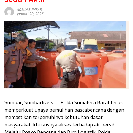
sumbar
tv
ADMIN SUMBAR
Januari 20, 2026
live
Sumbar, Sumbarlivetv — Polda Sumatera Barat terus
memperkuat upaya pemulihan pascabencana dengan
memastikan terpenuhinya kebutuhan dasar
masyarakat, khususnya akses terhadap air bersih.
Melalui Posko Bencana dan Biro Logistik, Polda