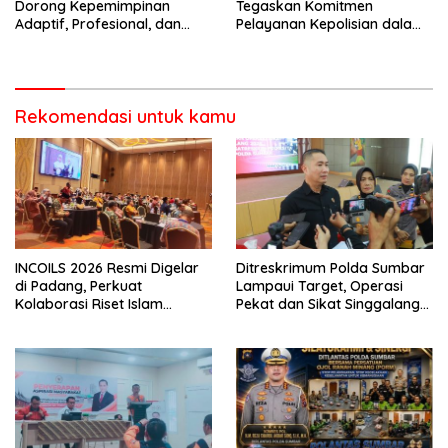
Dorong Kepemimpinan
Tegaskan Komitmen
Adaptif, Profesional, dan
Pelayanan Kepolisian dalam
Berorientasi Pelayanan
Penanganan Dugaan
Pencurian di Kecamatan
Pasaman
Rekomendasi untuk kamu
INCOILS 2026 Resmi Digelar
Ditreskrimum Polda Sumbar
di Padang, Perkuat
Lampaui Target, Operasi
Kolaborasi Riset Islam
Pekat dan Sikat Singgalang
Bertaraf Internasional
2026 Catat Hasil Maksimal