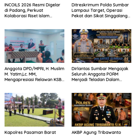
INCOILS 2026 Resmi Digelar
Ditreskrimum Polda Sumbar
di Padang, Perkuat
Lampaui Target, Operasi
Kolaborasi Riset Islam
Pekat dan Sikat Singgalang
Bertaraf Internasional
2026 Catat Hasil Maksimal
Anggota DPD/MPRI, H. Muslim
Dirlantas Sumbar Mengajak
M. Yatim,Lc. MM,
Seluruh Anggota PORM
Mengapresiasi Relawan KSB
Menjadi Teladan Dalam
Kota Padang salah satu
Mematuhi Aturan Lalu
garda terdepan dalam
Lintas,Menggunakan
Bencana
Perlengkapan Keselamatan
Berkendara
Kapolres Pasaman Barat
AKBP Agung Tribawanto