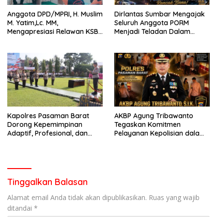
Anggota DPD/MPRI, H. Muslim
Dirlantas Sumbar Mengajak
M. Yatim,Lc. MM,
Seluruh Anggota PORM
Mengapresiasi Relawan KSB
Menjadi Teladan Dalam
Kota Padang salah satu
Mematuhi Aturan Lalu
garda terdepan dalam
Lintas,Menggunakan
Bencana
Perlengkapan Keselamatan
Berkendara
Kapolres Pasaman Barat
AKBP Agung Tribawanto
Dorong Kepemimpinan
Tegaskan Komitmen
Adaptif, Profesional, dan
Pelayanan Kepolisian dalam
Berorientasi Pelayanan
Penanganan Dugaan
Pencurian di Kecamatan
Pasaman
Tinggalkan Balasan
Alamat email Anda tidak akan dipublikasikan.
Ruas yang wajib
ditandai
*