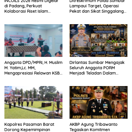
INCOILS 2026 Resmi Digelar
Ditreskrimum Polda Sumbar
di Padang, Perkuat
Lampaui Target, Operasi
Kolaborasi Riset Islam
Pekat dan Sikat Singgalang
Bertaraf Internasional
2026 Catat Hasil Maksimal
Anggota DPD/MPRI, H. Muslim
Dirlantas Sumbar Mengajak
M. Yatim,Lc. MM,
Seluruh Anggota PORM
Mengapresiasi Relawan KSB
Menjadi Teladan Dalam
Kota Padang salah satu
Mematuhi Aturan Lalu
garda terdepan dalam
Lintas,Menggunakan
Bencana
Perlengkapan Keselamatan
Berkendara
Kapolres Pasaman Barat
AKBP Agung Tribawanto
Dorong Kepemimpinan
Tegaskan Komitmen