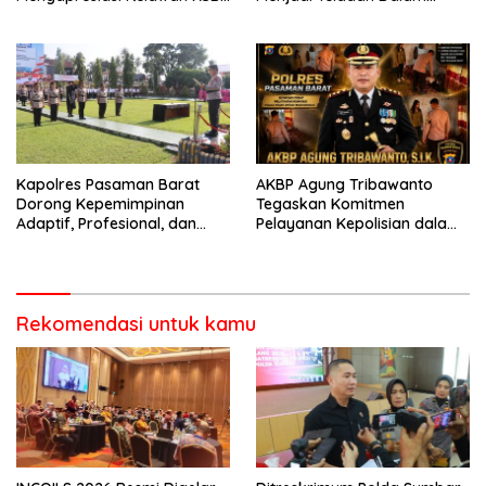
Kota Padang salah satu
Mematuhi Aturan Lalu
garda terdepan dalam
Lintas,Menggunakan
Bencana
Perlengkapan Keselamatan
Berkendara
Kapolres Pasaman Barat
AKBP Agung Tribawanto
Dorong Kepemimpinan
Tegaskan Komitmen
Adaptif, Profesional, dan
Pelayanan Kepolisian dalam
Berorientasi Pelayanan
Penanganan Dugaan
Pencurian di Kecamatan
Pasaman
Rekomendasi untuk kamu