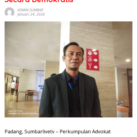
sumbar
tv
ADMIN SUMBAR
Januari 24, 2026
live
Padang, Sumbarlivetv – Perkumpulan Advokat