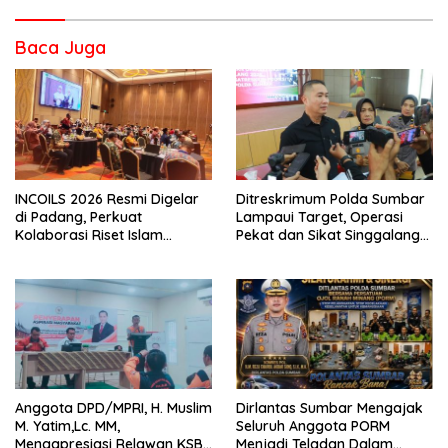
Baca Juga
INCOILS 2026 Resmi Digelar
Ditreskrimum Polda Sumbar
di Padang, Perkuat
Lampaui Target, Operasi
Kolaborasi Riset Islam
Pekat dan Sikat Singgalang
Bertaraf Internasional
2026 Catat Hasil Maksimal
Anggota DPD/MPRI, H. Muslim
Dirlantas Sumbar Mengajak
M. Yatim,Lc. MM,
Seluruh Anggota PORM
Mengapresiasi Relawan KSB
Menjadi Teladan Dalam