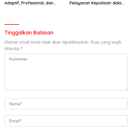
Adaptif, Profesional, dan
Pelayanan Kepolisian dalam
Berorientasi Pelayanan
Penanganan Dugaan
Pencurian di Kecamatan
Pasaman
Tinggalkan Balasan
Alamat email Anda tidak akan dipublikasikan.
Ruas yang wajib
ditandai
*