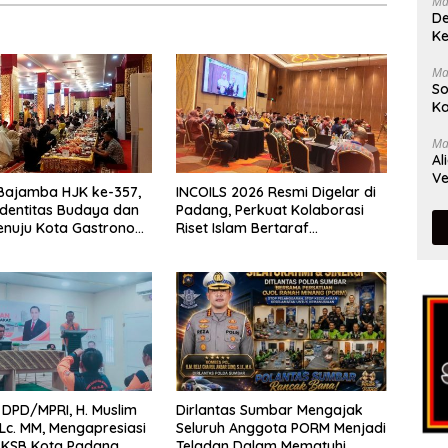
Ma
De
Ke
Ma
So
Ka
Ma
Al
Ve
Bajamba HJK ke-357,
INCOILS 2026 Resmi Digelar di
Identitas Budaya dan
Padang, Perkuat Kolaborasi
enuju Kota Gastronomi
Riset Islam Bertaraf
Internasional
DPD/MPRI, H. Muslim
Dirlantas Sumbar Mengajak
,Lc. MM, Mengapresiasi
Seluruh Anggota PORM Menjadi
 KSB Kota Padang
Teladan Dalam Mematuhi