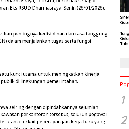
 Dharmasraya, Leli Arni, bertindak sebagai
oran Eks RSUD Dharmasraya, Senin (26/01/2026).
Sine
Gau
skan pentingnya kedisiplinan dan rasa tanggung
Tung
Gela
ASN) dalam menjalankan tugas serta fungsi
Tahu
Jon
satu kunci utama untuk meningkatkan kinerja,
n publik di lingkungan pemerintahan.
Pop
1
hwa seiring dengan dipindahkannya sejumlah
 kawasan perkantoran tersebut, seluruh pegawai
2
terutama terkait penerapan jam kerja baru yang
upaten Dharmasraya.