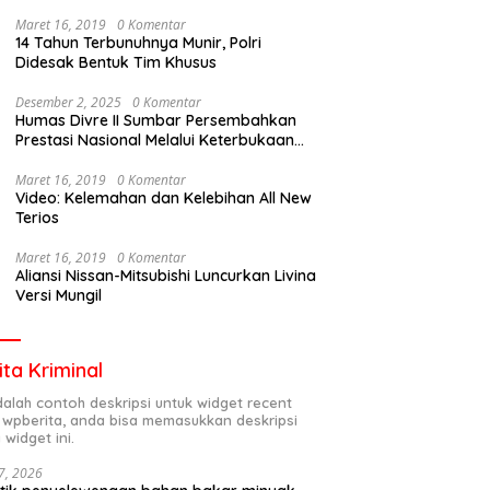
Maret 16, 2019
0 Komentar
14 Tahun Terbunuhnya Munir, Polri
Didesak Bentuk Tim Khusus
Desember 2, 2025
0 Komentar
Humas Divre II Sumbar Persembahkan
Prestasi Nasional Melalui Keterbukaan
Informasi
Maret 16, 2019
0 Komentar
Video: Kelemahan dan Kelebihan All New
Terios
Maret 16, 2019
0 Komentar
Aliansi Nissan-Mitsubishi Luncurkan Livina
Versi Mungil
ita Kriminal
adalah contoh deskripsi untuk widget recent
 wpberita, anda bisa memasukkan deskripsi
 widget ini.
7, 2026