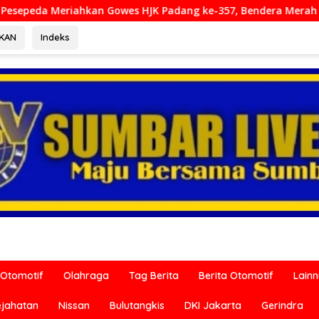
JK Padang ke-357, Bendera Merah Putih Dibagikan Sambut HUT 
RKAN
Indeks
Otomotif
Olahraga
Tag Berita
Berita Otomotif
Lain
ejahatan
Nissan
Bulutangkis
DKI Jakarta
Gerindra