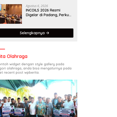
Kota Gastronomi Dunia
Agustus 6, 2026
INCOILS 2026 Resmi
Digelar di Padang, Perkuat
Kolaborasi Riset Islam
Bertaraf Internasional
Selengkapnya
ita Olahraga
contoh widget dengan style gallery pada
gori olahraga, anda bisa mengaturnya pada
et recent post wpberita.