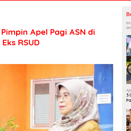
B
In
an
impin Apel Pagi ASN di
 Eks RSUD
Ag
3.
Pa
Di