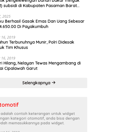
tik penyelewengan bahan bakar minyak
) subsidi di Kabupaten Pasaman Barat
rnya terbongkar
27, 2025
ku Berhasil Gasak Emas Dan Uang Sebesar
4.650.00 Di Payakumbuh
 16, 2019
ahun Terbunuhnya Munir, Polri Didesak
uk Tim Khusus
 16, 2019
ri Hilang, Nelayan Tewas Mengambang di
ai Cipalawah Garut
Selengkapnya
tomotif
i adalah contoh keterangan untuk widget
ngan kategori otomotif, anda bisa dengan
dah memasukkannya pada widget.