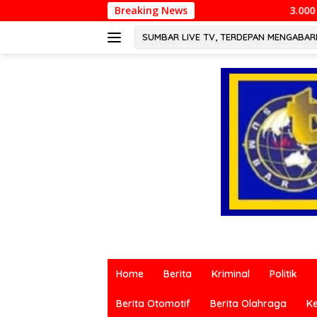
Langsung
Breaking News
3.000 Pesepeda Meriahkan Gowes H
ke
konten
SUMBAR LIVE TV, TERDEPAN MENGABA
Berita
terkini
Home
Berita
Kriminal
Politik
dari
berbagai
Berita Otomotif
Berita Olahraga
K
sumber