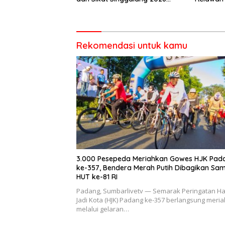
Catat Hasil Maksimal
salah sa
dalam B
Rekomendasi untuk kamu
3.000 Pesepeda Meriahkan Gowes HJK Pad
ke-357, Bendera Merah Putih Dibagikan Sa
HUT ke-81 RI
Padang, Sumbarlivetv — Semarak Peringatan Ha
Jadi Kota (HJK) Padang ke-357 berlangsung meria
melalui gelaran…