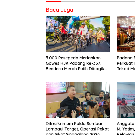
Baca Juga
3.000 Pesepeda Meriahkan
Padang 
Gowes HJK Padang ke-357,
Perkuat 
Bendera Merah Putih Dibagikan
Tekad M
Sambut HUT ke-81 RI
Dunia
Ditreskrimum Polda Sumbar
Anggota 
Lampaui Target, Operasi Pekat
M. Yatim
dan Sikat Singgalang 2026
Relawan