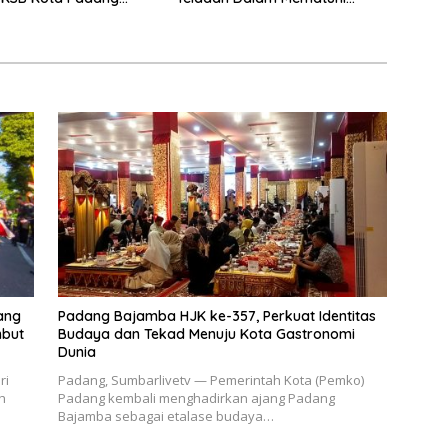
tu garda terdepan
Aturan Lalu
encana
Lintas,Menggunakan
Perlengkapan Keselamatan
Berkendara
ang
Padang Bajamba HJK ke-357, Perkuat Identitas
mbut
Budaya dan Tekad Menuju Kota Gastronomi
Dunia
ri
Padang, Sumbarlivetv — Pemerintah Kota (Pemko)
h
Padang kembali menghadirkan ajang Padang
Bajamba sebagai etalase budaya…