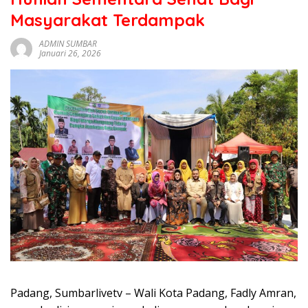
sumbar
Masyarakat Terdampak
tv
live
ADMIN SUMBAR
Januari 26, 2026
Padang, Sumbarlivetv – Wali Kota Padang, Fadly Amran,