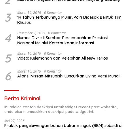
3
Maret 16, 2019
0 Komentar
14 Tahun Terbunuhnya Munir, Polri Didesak Bentuk Tim
Khusus
4
Desember 2, 2025
0 Komentar
Humas Divre II Sumbar Persembahkan Prestasi
Nasional Melalui Keterbukaan Informasi
5
Maret 16, 2019
0 Komentar
Video: Kelemahan dan Kelebihan All New Terios
6
Maret 16, 2019
0 Komentar
Aliansi Nissan-Mitsubishi Luncurkan Livina Versi Mungil
Berita Kriminal
Ini adalah contoh deskripsi untuk widget recent post wpberita,
anda bisa memasukkan deskripsi pada widget ini.
Mei 27, 2026
Praktik penyelewengan bahan bakar minyak (BBM) subsidi di