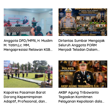
Bertaraf Internasional
2026 Catat Hasil Maksimal
Anggota DPD/MPRI, H. Muslim
Dirlantas Sumbar Mengajak
M. Yatim,Lc. MM,
Seluruh Anggota PORM
Mengapresiasi Relawan KSB
Menjadi Teladan Dalam
Kota Padang salah satu
Mematuhi Aturan Lalu
garda terdepan dalam
Lintas,Menggunakan
Bencana
Perlengkapan Keselamatan
Berkendara
Kapolres Pasaman Barat
AKBP Agung Tribawanto
Dorong Kepemimpinan
Tegaskan Komitmen
Adaptif, Profesional, dan
Pelayanan Kepolisian dalam
Berorientasi Pelayanan
Penanganan Dugaan
Pencurian di Kecamatan