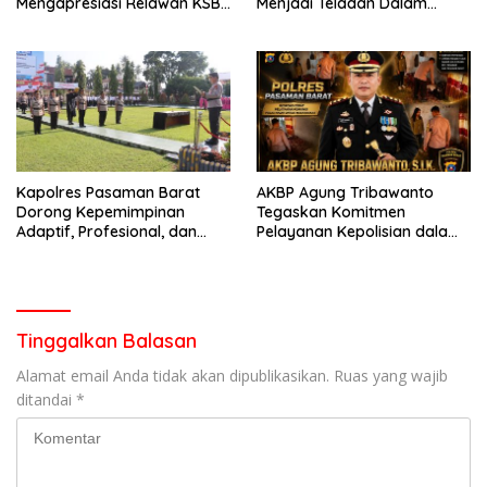
Mengapresiasi Relawan KSB
Menjadi Teladan Dalam
Kota Padang salah satu
Mematuhi Aturan Lalu
garda terdepan dalam
Lintas,Menggunakan
Bencana
Perlengkapan Keselamatan
Berkendara
Kapolres Pasaman Barat
AKBP Agung Tribawanto
Dorong Kepemimpinan
Tegaskan Komitmen
Adaptif, Profesional, dan
Pelayanan Kepolisian dalam
Berorientasi Pelayanan
Penanganan Dugaan
Pencurian di Kecamatan
Pasaman
Tinggalkan Balasan
Alamat email Anda tidak akan dipublikasikan.
Ruas yang wajib
ditandai
*