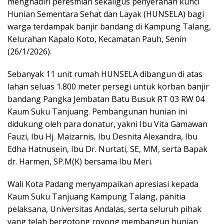
menghadiri peresmian sekaligus penyerahan kunci
Hunian Sementara Sehat dan Layak (HUNSELA) bagi
warga terdampak banjir bandang di Kampung Talang,
Kelurahan Kapalo Koto, Kecamatan Pauh, Senin
(26/1/2026).
Sebanyak 11 unit rumah HUNSELA dibangun di atas
lahan seluas 1.800 meter persegi untuk korban banjir
bandang Pangka Jembatan Batu Busuk RT 03 RW 04
Kaum Suku Tanjuang. Pembangunan hunian ini
didukung oleh para donatur, yakni Ibu Vita Gamawan
Fauzi, Ibu Hj. Maizarnis, Ibu Desnita Alexandra, Ibu
Edha Hatnusein, Ibu Dr. Nurtati, SE, MM, serta Bapak
dr. Harmen, SP.M(K) bersama Ibu Meri.
Wali Kota Padang menyampaikan apresiasi kepada
Kaum Suku Tanjuang Kampung Talang, panitia
pelaksana, Universitas Andalas, serta seluruh pihak
yang telah bergotong royong membangun hunian