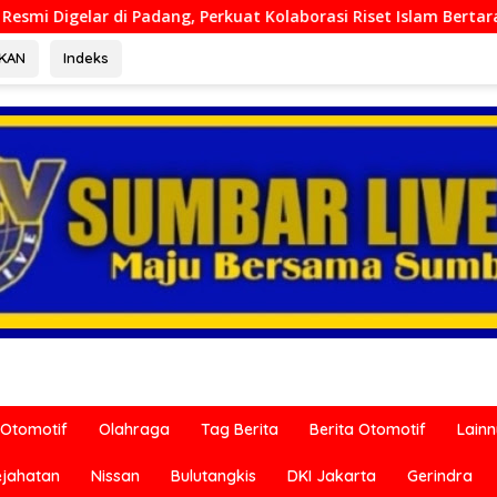
uat Kolaborasi Riset Islam Bertaraf Internasional
Ditr
RKAN
Indeks
Otomotif
Olahraga
Tag Berita
Berita Otomotif
Lain
ejahatan
Nissan
Bulutangkis
DKI Jakarta
Gerindra