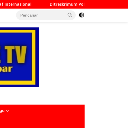
eskrimum Polda Sumbar Lampaui Target, Operasi Pekat dan Sika
nya