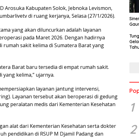
UD Arosuka Kabupaten Solok, Jebnoka Levismon,
barlivetv di ruang kerjanya, Selasa (27/1/2026).
Sine
Gau
ama yang akan diluncurkan adalah layanan
Tung
eroperasi pada Maret 2026. Dengan hadirnya
Gela
i rumah sakit kelima di Sumatera Barat yang
Tahu
Jon
tera Barat baru tersedia di empat rumah sakit.
 yang kelima,” ujarnya.
mempersiapkan layanan jantung intervensi,
Pop
ing). Layanan tersebut akan beroperasi di gedung
1
ung peralatan medis dari Kementerian Kesehatan
2
gan alat dari Kementerian Kesehatan serta dokter
uh pendidikan di RSUP M Djamil Padang dan