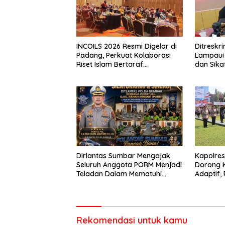
INCOILS 2026 Resmi Digelar di
Ditresk
Padang, Perkuat Kolaborasi
Lampaui 
Riset Islam Bertaraf
dan Sika
Internasional
Catat Ha
Dirlantas Sumbar Mengajak
Kapolre
Seluruh Anggota PORM Menjadi
Dorong 
Teladan Dalam Mematuhi
Adaptif, 
Aturan Lalu
Berorien
Lintas,Menggunakan
Perlengkapan Keselamatan
Berkendara
Rekomendasi untuk kamu