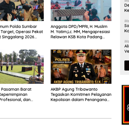
Ma
De
Ke
Ma
So
rimum Polda Sumbar
Anggota DPD/MPRI, H. Muslim
Ka
Target, Operasi Pekat
M. Yatim,Lc. MM, Mengapresiasi
t Singgalang 2026
Relawan KSB Kota Padang
Ma
sil Maksimal
salah satu garda terdepan
Al
dalam Bencana
Ve
s Pasaman Barat
AKBP Agung Tribawanto
Kepemimpinan
Tegaskan Komitmen Pelayanan
Profesional, dan
Kepolisian dalam Penanganan
tasi Pelayanan
Dugaan Pencurian di
Kecamatan Pasaman