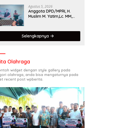
Singgalang 2026 Catat
Hasil Maksimal
Agustus 5, 2026
Anggota DPD/MPRI, H.
Muslim M. Yatim,Lc. MM,
Mengapresiasi Relawan
KSB Kota Padang salah
satu garda terdepan
Selengkapnya
dalam Bencana
ita Olahraga
contoh widget dengan style gallery pada
gori olahraga, anda bisa mengaturnya pada
et recent post wpberita.