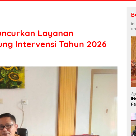
B
In
an
uncurkan Layanan
ng Intervensi Tahun 2026
Ag
IN
Pe
In