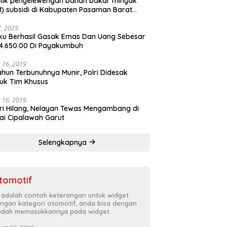
tik penyelewengan bahan bakar minyak
) subsidi di Kabupaten Pasaman Barat
rnya terbongkar
27, 2025
ku Berhasil Gasak Emas Dan Uang Sebesar
4.650.00 Di Payakumbuh
 16, 2019
ahun Terbunuhnya Munir, Polri Didesak
uk Tim Khusus
 16, 2019
ri Hilang, Nelayan Tewas Mengambang di
ai Cipalawah Garut
Selengkapnya
tomotif
i adalah contoh keterangan untuk widget
ngan kategori otomotif, anda bisa dengan
dah memasukkannya pada widget.