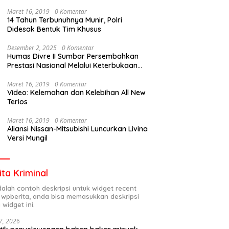
Maret 16, 2019
0 Komentar
14 Tahun Terbunuhnya Munir, Polri
Didesak Bentuk Tim Khusus
Desember 2, 2025
0 Komentar
Humas Divre II Sumbar Persembahkan
Prestasi Nasional Melalui Keterbukaan
Informasi
Maret 16, 2019
0 Komentar
Video: Kelemahan dan Kelebihan All New
Terios
Maret 16, 2019
0 Komentar
Aliansi Nissan-Mitsubishi Luncurkan Livina
Versi Mungil
ita Kriminal
adalah contoh deskripsi untuk widget recent
 wpberita, anda bisa memasukkan deskripsi
 widget ini.
7, 2026