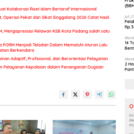
Prak
(BBM
at Kolaborasi Riset Islam Bertaraf Internasional
akhi
Juli 
 Operasi Pekat dan Sikat Singgalang 2026 Catat Hasil
Pela
Rp.3
MM, Mengapresiasi Relawan KSB Kota Padang salah satu
Maret
14 T
a PORM Menjadi Teladan Dalam Mematuhi Aturan Lalu
Bent
matan Berkendara
an Adaptif, Profesional, dan Berorientasi Pelayanan
Maret
2 Ha
n Pelayanan Kepolisian dalam Penanganan Dugaan
Pant
O
In
de
mu