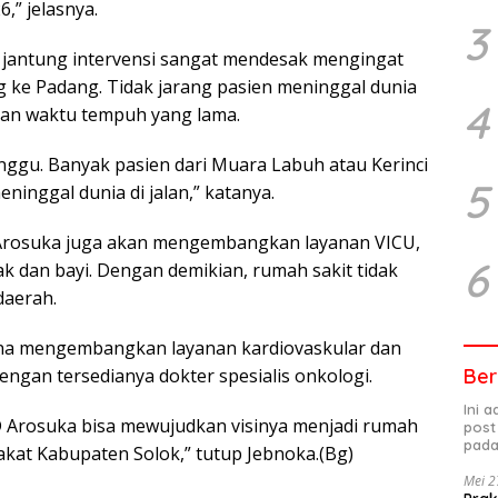
,” jelasnya.
3
 jantung intervensi sangat mendesak mengingat
g ke Padang. Tidak jarang pasien meninggal dunia
4
s dan waktu tempuh yang lama.
unggu. Banyak pasien dari Muara Labuh atau Kerinci
5
inggal dunia di jalan,” katanya.
 Arosuka juga akan mengembangkan layanan VICU,
6
k dan bayi. Dengan demikian, rumah sakit tidak
daerah.
na mengembangkan layanan kardiovaskular dan
Ber
 dengan tersedianya dokter spesialis onkologi.
Ini 
 Arosuka bisa mewujudkan visinya menjadi rumah
post
pada
akat Kabupaten Solok,” tutup Jebnoka.(Bg)
Mei 2