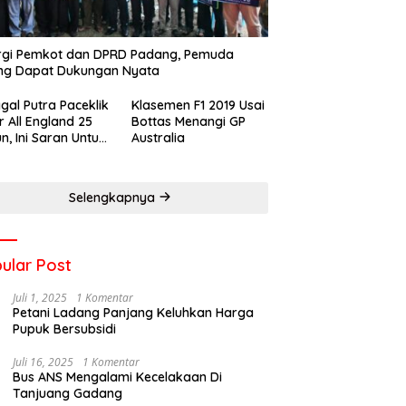
rgi Pemkot dan DPRD Padang, Pemuda
ng Dapat Dukungan Nyata
gal Putra Paceklik
Klasemen F1 2019 Usai
r All England 25
Bottas Menangi GP
n, Ini Saran Untuk
Australia
atan dkk
Selengkapnya
ular Post
Juli 1, 2025
1 Komentar
Petani Ladang Panjang Keluhkan Harga
Pupuk Bersubsidi
Juli 16, 2025
1 Komentar
Bus ANS Mengalami Kecelakaan Di
Tanjuang Gadang