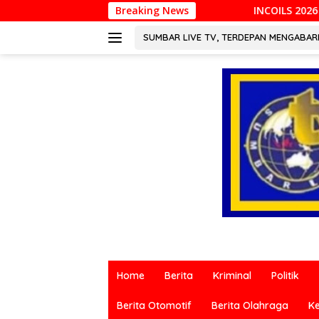
Langsung
INCOILS 2026 Resmi Digelar di Padang, Perk
Breaking News
ke
konten
SUMBAR LIVE TV, TERDEPAN MENGABA
Berita
terkini
Home
Berita
Kriminal
Politik
dari
berbagai
Berita Otomotif
Berita Olahraga
K
sumber