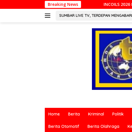
Langsung
INCOILS 2026 Resmi Digelar di Padang, Perkua
Breaking News
ke
konten
SUMBAR LIVE TV, TERDEPAN MENGABA
Berita
terkini
Home
Berita
Kriminal
Politik
dari
berbagai
Berita Otomotif
Berita Olahraga
K
sumber