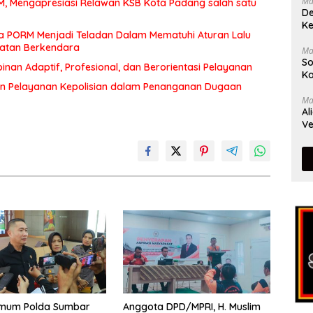
Ma
MM, Mengapresiasi Relawan KSB Kota Padang salah satu
De
Ke
a PORM Menjadi Teladan Dalam Mematuhi Aturan Lalu
matan Berkendara
Ma
So
an Adaptif, Profesional, dan Berorientasi Pelayanan
Ka
n Pelayanan Kepolisian dalam Penanganan Dugaan
Ma
Al
Ve
rimum Polda Sumbar
Anggota DPD/MPRI, H. Muslim