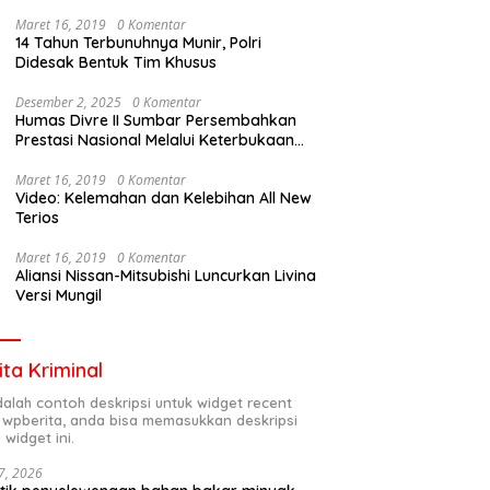
Maret 16, 2019
0 Komentar
14 Tahun Terbunuhnya Munir, Polri
Didesak Bentuk Tim Khusus
Desember 2, 2025
0 Komentar
Humas Divre II Sumbar Persembahkan
Prestasi Nasional Melalui Keterbukaan
Informasi
Maret 16, 2019
0 Komentar
Video: Kelemahan dan Kelebihan All New
Terios
Maret 16, 2019
0 Komentar
Aliansi Nissan-Mitsubishi Luncurkan Livina
Versi Mungil
ita Kriminal
adalah contoh deskripsi untuk widget recent
 wpberita, anda bisa memasukkan deskripsi
 widget ini.
7, 2026