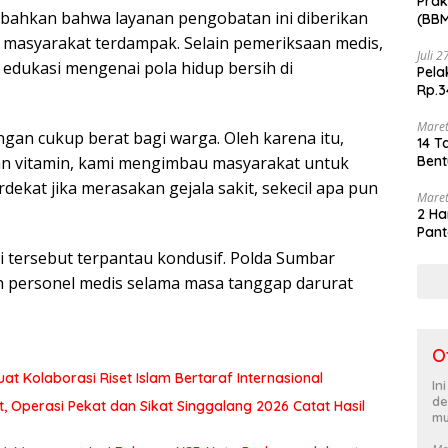
Prak
ahkan bahwa layanan pengobatan ini diberikan
(BBM
akhi
uh masyarakat terdampak. Selain pemeriksaan medis,
Juli 
edukasi mengenai pola hidup bersih di
Pela
Rp.3
Maret
ngan cukup berat bagi warga. Oleh karena itu,
14 T
Bent
an vitamin, kami mengimbau masyarakat untuk
ekat jika merasakan gejala sakit, sekecil apa pun
Maret
2 Ha
Pant
asi tersebut terpantau kondusif. Polda Sumbar
 personel medis selama masa tanggap darurat
O
at Kolaborasi Riset Islam Bertaraf Internasional
In
de
 Operasi Pekat dan Sikat Singgalang 2026 Catat Hasil
mu