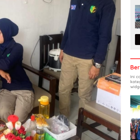
Ber
Ini 
kate
widg