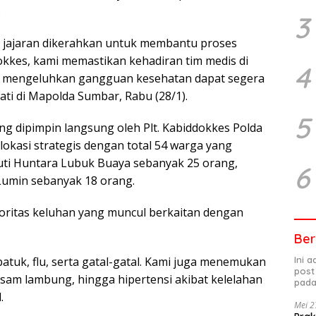
.
3
h jajaran dikerahkan untuk membantu proses
kkes, kami memastikan kehadiran tim medis di
4
ulai mengeluhkan gangguan kesehatan dapat segera
ati di Mapolda Sumbar, Rabu (28/1).
5
ng dipimpin langsung oleh Plt. Kabiddokkes Polda
 lokasi strategis dengan total 54 warga yang
iputi Huntara Lubuk Buaya sebanyak 25 orang,
6
Lumin sebanyak 18 orang.
oritas keluhan yang muncul berkaitan dengan
Ber
Ini 
uk, flu, serta gatal-gatal. Kami juga menemukan
post
asam lambung, hingga hipertensi akibat kelelahan
pada
.
Mei 2