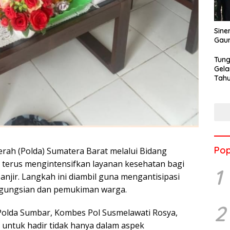
Sine
Gau
Tung
Gela
Tahu
Jon
Pop
rah (Polda) Sumatera Barat melalui Bidang
 terus mengintensifkan layanan kesehatan bagi
1
jir. Langkah ini diambil guna mengantisipasi
ngungsian dan pemukiman warga.
2
Polda Sumbar, Kombes Pol Susmelawati Rosya,
untuk hadir tidak hanya dalam aspek