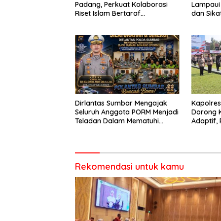
Padang, Perkuat Kolaborasi
Lampaui 
Riset Islam Bertaraf
dan Sika
Internasional
Catat Ha
Dirlantas Sumbar Mengajak
Kapolre
Seluruh Anggota PORM Menjadi
Dorong 
Teladan Dalam Mematuhi
Adaptif, 
Aturan Lalu
Berorien
Lintas,Menggunakan
Perlengkapan Keselamatan
Berkendara
Rekomendasi untuk kamu