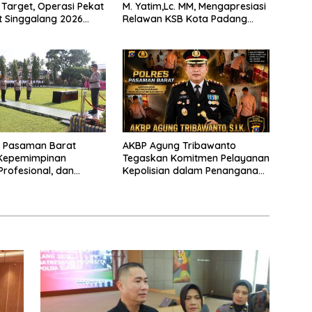
Target, Operasi Pekat
M. Yatim,Lc. MM, Mengapresiasi
t Singgalang 2026
Relawan KSB Kota Padang
sil Maksimal
salah satu garda terdepan
dalam Bencana
s Pasaman Barat
AKBP Agung Tribawanto
Kepemimpinan
Tegaskan Komitmen Pelayanan
Profesional, dan
Kepolisian dalam Penanganan
tasi Pelayanan
Dugaan Pencurian di
Kecamatan Pasaman