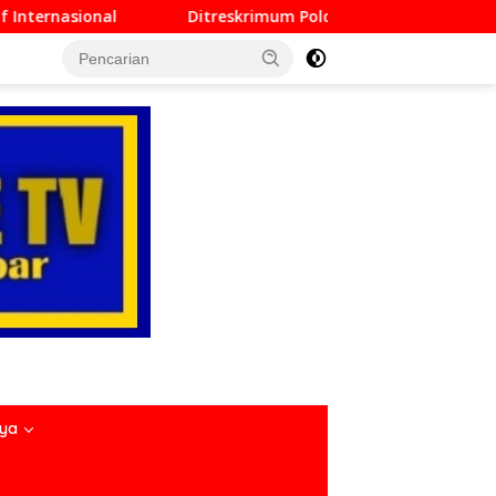
rimum Polda Sumbar Lampaui Target, Operasi Pekat dan Sikat 
nya