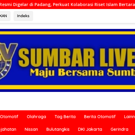
t Kolaborasi Riset Islam Bertaraf Internasional
Ditresk
RKAN
Indeks
Otomotif
Olahraga
Tag Berita
Berita Otomotif
Lain
ejahatan
Nissan
Bulutangkis
DKI Jakarta
Gerindra