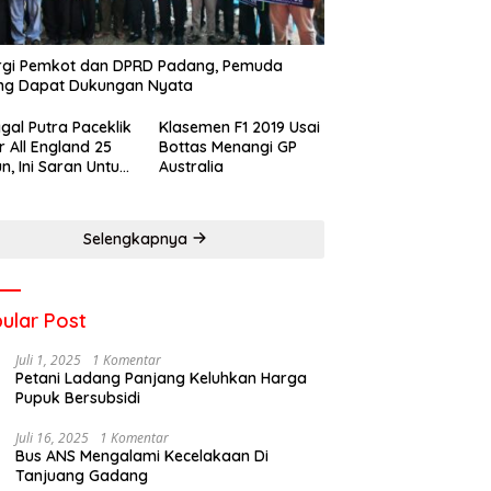
rgi Pemkot dan DPRD Padang, Pemuda
ng Dapat Dukungan Nyata
gal Putra Paceklik
Klasemen F1 2019 Usai
r All England 25
Bottas Menangi GP
n, Ini Saran Untuk
Australia
atan dkk
Selengkapnya
ular Post
Juli 1, 2025
1 Komentar
Petani Ladang Panjang Keluhkan Harga
Pupuk Bersubsidi
Juli 16, 2025
1 Komentar
Bus ANS Mengalami Kecelakaan Di
Tanjuang Gadang