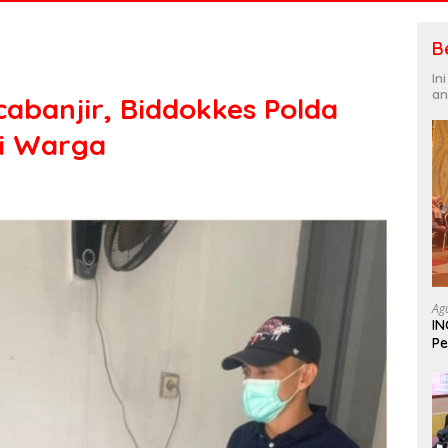
B
In
an
abanjir, Biddokkes Polda
i Warga
Ag
IN
Pe
In