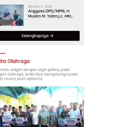
Singgalang 2026 Catat
Hasil Maksimal
Agustus 5, 2026
Anggota DPD/MPRI, H.
Muslim M. Yatim,Lc. MM,
Mengapresiasi Relawan
KSB Kota Padang salah
satu garda terdepan
Selengkapnya
dalam Bencana
ita Olahraga
contoh widget dengan style gallery pada
gori olahraga, anda bisa mengaturnya pada
et recent post wpberita.