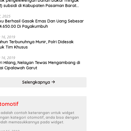
tik penyelewengan bahan bakar minyak
) subsidi di Kabupaten Pasaman Barat
rnya terbongkar
27, 2025
ku Berhasil Gasak Emas Dan Uang Sebesar
4.650.00 Di Payakumbuh
 16, 2019
ahun Terbunuhnya Munir, Polri Didesak
uk Tim Khusus
 16, 2019
ri Hilang, Nelayan Tewas Mengambang di
ai Cipalawah Garut
Selengkapnya
tomotif
i adalah contoh keterangan untuk widget
ngan kategori otomotif, anda bisa dengan
dah memasukkannya pada widget.