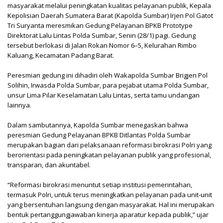
masyarakat melalui peningkatan kualitas pelayanan publik, Kepala
Kepolisian Daerah Sumatera Barat (Kapolda Sumbar) Irjen Pol Gatot
Tri Suryanta meresmikan Gedung Pelayanan BPKB Prototype
Direktorat Lalu Lintas Polda Sumbar, Senin (28/1) pagi. Gedung
tersebut berlokasi di Jalan Rokan Nomor 6–5, Kelurahan Rimbo
Kaluang, Kecamatan Padang Barat.
Peresmian gedung ini dihadiri oleh Wakapolda Sumbar Brigjen Pol
Solihin, Irwasda Polda Sumbar, para pejabat utama Polda Sumbar,
unsur Lima Pilar Keselamatan Lalu Lintas, serta tamu undangan
lainnya.
Dalam sambutannya, Kapolda Sumbar menegaskan bahwa
peresmian Gedung Pelayanan BPKB Ditlantas Polda Sumbar
merupakan bagian dari pelaksanaan reformasi birokrasi Polri yang
berorientasi pada peningkatan pelayanan publik yang profesional,
transparan, dan akuntabel.
“Reformasi birokrasi menuntut setiap institusi pemerintahan,
termasuk Polri, untuk terus meningkatkan pelayanan pada unit-unit
yang bersentuhan langsung dengan masyarakat. Hal ini merupakan
bentuk pertanggungjawaban kinerja aparatur kepada publik,” ujar