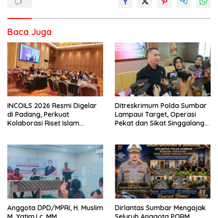
Baca Juga
INCOILS 2026 Resmi Digelar
Ditreskrimum Polda Sumbar
di Padang, Perkuat
Lampaui Target, Operasi
Kolaborasi Riset Islam
Pekat dan Sikat Singgalang
Bertaraf Internasional
2026 Catat Hasil Maksimal
Anggota DPD/MPRI, H. Muslim
Dirlantas Sumbar Mengajak
M. Yatim,Lc. MM,
Seluruh Anggota PORM