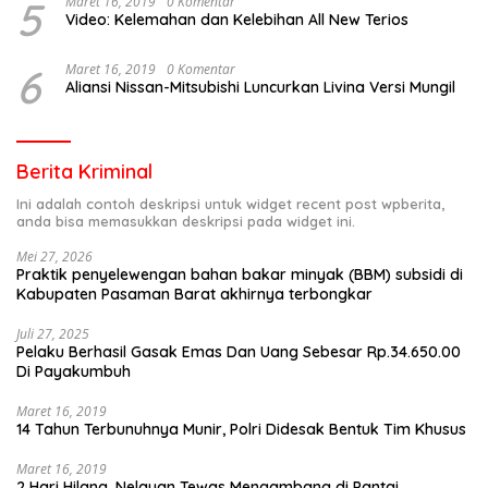
5
Maret 16, 2019
0 Komentar
Video: Kelemahan dan Kelebihan All New Terios
6
Maret 16, 2019
0 Komentar
Aliansi Nissan-Mitsubishi Luncurkan Livina Versi Mungil
Berita Kriminal
Ini adalah contoh deskripsi untuk widget recent post wpberita,
anda bisa memasukkan deskripsi pada widget ini.
Mei 27, 2026
Praktik penyelewengan bahan bakar minyak (BBM) subsidi di
Kabupaten Pasaman Barat akhirnya terbongkar
Juli 27, 2025
Pelaku Berhasil Gasak Emas Dan Uang Sebesar Rp.34.650.00
Di Payakumbuh
Maret 16, 2019
14 Tahun Terbunuhnya Munir, Polri Didesak Bentuk Tim Khusus
Maret 16, 2019
2 Hari Hilang, Nelayan Tewas Mengambang di Pantai