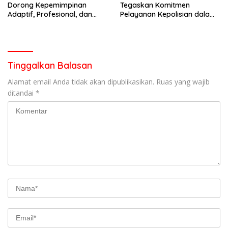
Dorong Kepemimpinan
Tegaskan Komitmen
Adaptif, Profesional, dan
Pelayanan Kepolisian dalam
Berorientasi Pelayanan
Penanganan Dugaan
Pencurian di Kecamatan
Pasaman
Tinggalkan Balasan
Alamat email Anda tidak akan dipublikasikan.
Ruas yang wajib
ditandai
*