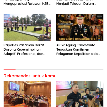
Mengapresiasi Relawan KSB
Menjadi Teladan Dalam
Kota Padang salah satu
Mematuhi Aturan Lalu
garda terdepan dalam
Lintas,Menggunakan
Bencana
Perlengkapan Keselamatan
Berkendara
Kapolres Pasaman Barat
AKBP Agung Tribawanto
Dorong Kepemimpinan
Tegaskan Komitmen
Adaptif, Profesional, dan
Pelayanan Kepolisian dalam
Berorientasi Pelayanan
Penanganan Dugaan
Pencurian di Kecamatan
Pasaman
Rekomendasi untuk kamu