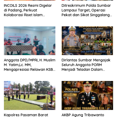
INCOILS 2026 Resmi Digelar
Ditreskrimum Polda Sumbar
di Padang, Perkuat
Lampaui Target, Operasi
Kolaborasi Riset Islam
Pekat dan Sikat Singgalang
Bertaraf Internasional
2026 Catat Hasil Maksimal
Anggota DPD/MPRI, H. Muslim
Dirlantas Sumbar Mengajak
M. Yatim,Lc. MM,
Seluruh Anggota PORM
Mengapresiasi Relawan KSB
Menjadi Teladan Dalam
Kota Padang salah satu
Mematuhi Aturan Lalu
garda terdepan dalam
Lintas,Menggunakan
Bencana
Perlengkapan Keselamatan
Berkendara
Kapolres Pasaman Barat
AKBP Agung Tribawanto