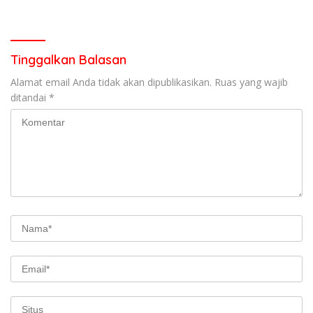
Berorientasi Pelayanan
Penanganan Dugaan
Pencurian di Kecamatan
Pasaman
Tinggalkan Balasan
Alamat email Anda tidak akan dipublikasikan.
Ruas yang wajib
ditandai
*