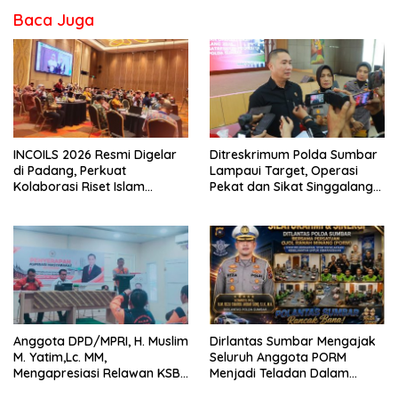
Baca Juga
INCOILS 2026 Resmi Digelar
Ditreskrimum Polda Sumbar
di Padang, Perkuat
Lampaui Target, Operasi
Kolaborasi Riset Islam
Pekat dan Sikat Singgalang
Bertaraf Internasional
2026 Catat Hasil Maksimal
Anggota DPD/MPRI, H. Muslim
Dirlantas Sumbar Mengajak
M. Yatim,Lc. MM,
Seluruh Anggota PORM
Mengapresiasi Relawan KSB
Menjadi Teladan Dalam
Kota Padang salah satu
Mematuhi Aturan Lalu