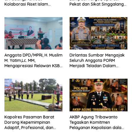
Kolaborasi Riset Islam
Pekat dan Sikat Singgalang
Bertaraf Internasional
2026 Catat Hasil Maksimal
Anggota DPD/MPRI, H. Muslim
Dirlantas Sumbar Mengajak
M. Yatim,Lc. MM,
Seluruh Anggota PORM
Mengapresiasi Relawan KSB
Menjadi Teladan Dalam
Kota Padang salah satu
Mematuhi Aturan Lalu
garda terdepan dalam
Lintas,Menggunakan
Bencana
Perlengkapan Keselamatan
Berkendara
Kapolres Pasaman Barat
AKBP Agung Tribawanto
Dorong Kepemimpinan
Tegaskan Komitmen
Adaptif, Profesional, dan
Pelayanan Kepolisian dalam