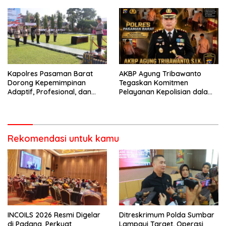
garda terdepan dalam
Lintas,Menggunakan
Bencana
Perlengkapan Keselamatan
Berkendara
Kapolres Pasaman Barat
AKBP Agung Tribawanto
Dorong Kepemimpinan
Tegaskan Komitmen
Adaptif, Profesional, dan
Pelayanan Kepolisian dalam
Berorientasi Pelayanan
Penanganan Dugaan
Pencurian di Kecamatan
Pasaman
Rekomendasi untuk kamu
INCOILS 2026 Resmi Digelar
Ditreskrimum Polda Sumbar
di Padang, Perkuat
Lampaui Target, Operasi