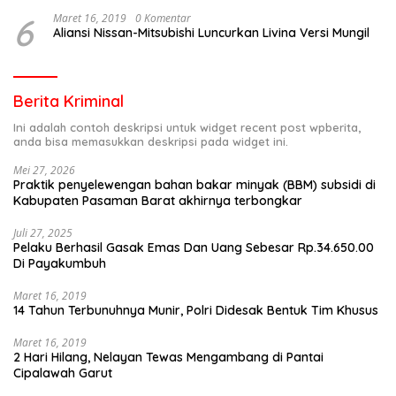
6
Maret 16, 2019
0 Komentar
Aliansi Nissan-Mitsubishi Luncurkan Livina Versi Mungil
Berita Kriminal
Ini adalah contoh deskripsi untuk widget recent post wpberita,
anda bisa memasukkan deskripsi pada widget ini.
Mei 27, 2026
Praktik penyelewengan bahan bakar minyak (BBM) subsidi di
Kabupaten Pasaman Barat akhirnya terbongkar
Juli 27, 2025
Pelaku Berhasil Gasak Emas Dan Uang Sebesar Rp.34.650.00
Di Payakumbuh
Maret 16, 2019
14 Tahun Terbunuhnya Munir, Polri Didesak Bentuk Tim Khusus
Maret 16, 2019
2 Hari Hilang, Nelayan Tewas Mengambang di Pantai
Cipalawah Garut