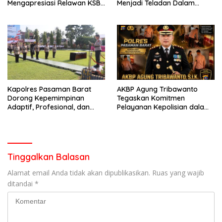
Mengapresiasi Relawan KSB
Menjadi Teladan Dalam
Kota Padang salah satu
Mematuhi Aturan Lalu
garda terdepan dalam
Lintas,Menggunakan
Bencana
Perlengkapan Keselamatan
Berkendara
Kapolres Pasaman Barat
AKBP Agung Tribawanto
Dorong Kepemimpinan
Tegaskan Komitmen
Adaptif, Profesional, dan
Pelayanan Kepolisian dalam
Berorientasi Pelayanan
Penanganan Dugaan
Pencurian di Kecamatan
Pasaman
Tinggalkan Balasan
Alamat email Anda tidak akan dipublikasikan.
Ruas yang wajib
ditandai
*