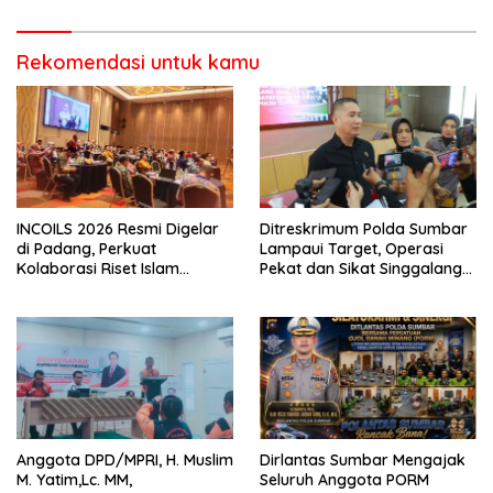
Pencurian di Kecamatan
Pasaman
Rekomendasi untuk kamu
INCOILS 2026 Resmi Digelar
Ditreskrimum Polda Sumbar
di Padang, Perkuat
Lampaui Target, Operasi
Kolaborasi Riset Islam
Pekat dan Sikat Singgalang
Bertaraf Internasional
2026 Catat Hasil Maksimal
Anggota DPD/MPRI, H. Muslim
Dirlantas Sumbar Mengajak
M. Yatim,Lc. MM,
Seluruh Anggota PORM