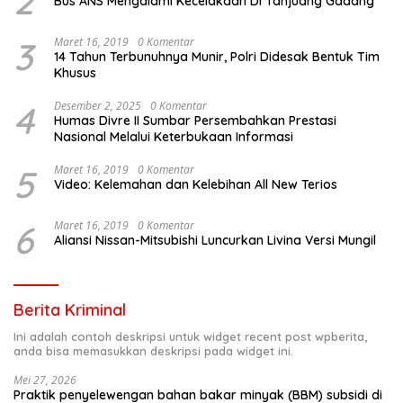
2
Bus ANS Mengalami Kecelakaan Di Tanjuang Gadang
3
Maret 16, 2019
0 Komentar
14 Tahun Terbunuhnya Munir, Polri Didesak Bentuk Tim
Khusus
4
Desember 2, 2025
0 Komentar
Humas Divre II Sumbar Persembahkan Prestasi
Nasional Melalui Keterbukaan Informasi
5
Maret 16, 2019
0 Komentar
Video: Kelemahan dan Kelebihan All New Terios
6
Maret 16, 2019
0 Komentar
Aliansi Nissan-Mitsubishi Luncurkan Livina Versi Mungil
Berita Kriminal
Ini adalah contoh deskripsi untuk widget recent post wpberita,
anda bisa memasukkan deskripsi pada widget ini.
Mei 27, 2026
Praktik penyelewengan bahan bakar minyak (BBM) subsidi di