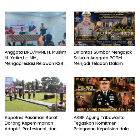
Bertaraf Internasional
2026 Catat Hasil Maksimal
Anggota DPD/MPRI, H. Muslim
Dirlantas Sumbar Mengajak
M. Yatim,Lc. MM,
Seluruh Anggota PORM
Mengapresiasi Relawan KSB
Menjadi Teladan Dalam
Kota Padang salah satu
Mematuhi Aturan Lalu
garda terdepan dalam
Lintas,Menggunakan
Bencana
Perlengkapan Keselamatan
Berkendara
Kapolres Pasaman Barat
AKBP Agung Tribawanto
Dorong Kepemimpinan
Tegaskan Komitmen
Adaptif, Profesional, dan
Pelayanan Kepolisian dalam
Berorientasi Pelayanan
Penanganan Dugaan